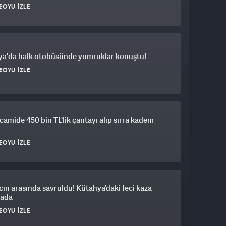
EOYU İZLE
ya'da halk otobüsünde yumruklar konuştu!
EOYU İZLE
 camide 450 bin TL'lik çantayı alıp sırra kadem
EOYU İZLE
acın arasında savruldu! Kütahya’daki feci kaza
ada
EOYU İZLE