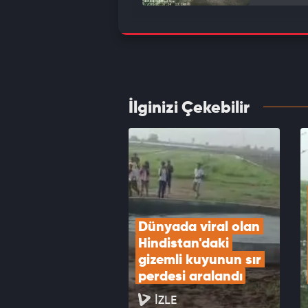
Ümrani
ağır, 6
VID
İlginizi Çekebilir
Drift 
yakal
VID
Dünyada viral olan 
Hindistan'daki 
gizemli kuyunun sır 
perdesi aralandı
İZLE