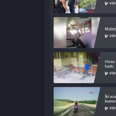
VID
Malat
VID
Hırsız
bastı
VID
İki ar
kamer
VID