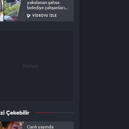
yakalanan şahsa
belediye çalışanları
müdahale etti
VIDEOYU İZLE
izi Çekebilir
Canlı yayında