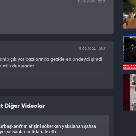
11.02.2024
22:01
11.02.2024
21:21
ahip çıkıyor bazılarında gezide en öndeydi şimdi
 atılı duruyorlar
t Diğer Videolar
rbaşkanı'nın afişini sökerken yakalanan şahsa
ye çalışanları müdahale etti