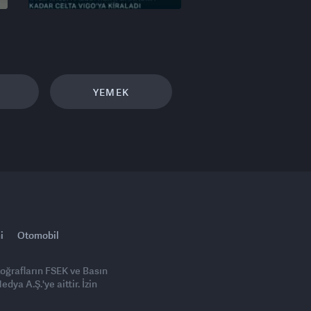
YEMEK
i
Otomobil
toğrafların FSEK ve Basın
ya A.Ş.'ye aittir. İzin