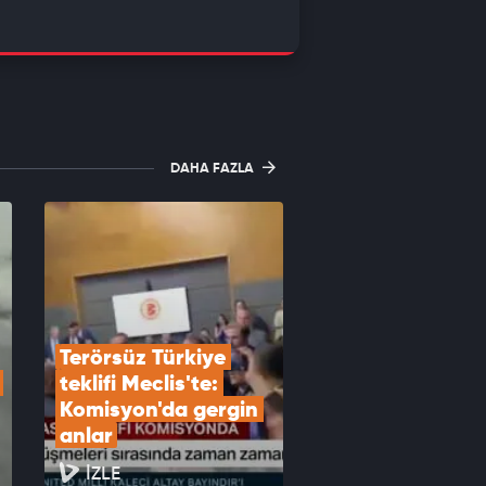
DAHA FAZLA
Terörsüz Türkiye 
teklifi Meclis'te: 
Komisyon'da gergin 
anlar
İZLE