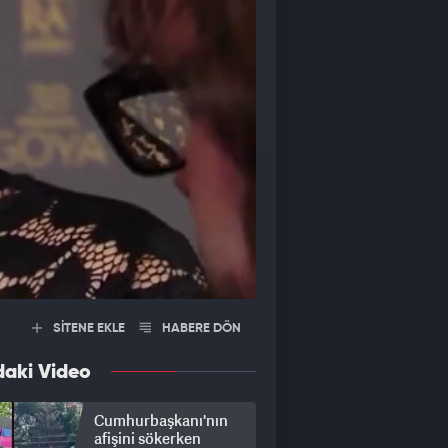
SİTENE EKLE
HABERE DÖN
daki Video
Cumhurbaşkanı'nın
afişini sökerken