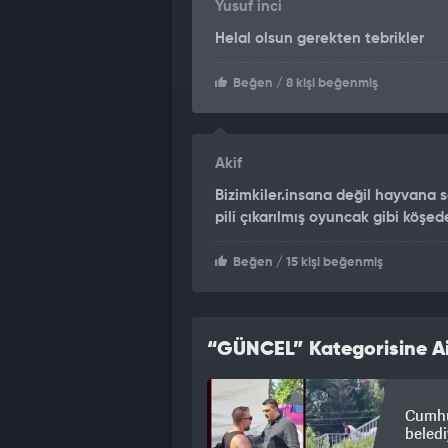
Yusuf inci
Helal olsun gerekten tebrikler
Beğen
/ 8 kişi beğenmiş
Akif
Bizimkiler.insana değil hayvana s
pili çıkarılmış oyuncak gibi köşede
Beğen
/ 15 kişi beğenmiş
“GÜNCEL” Kategorisine Ai
Cumhu
beledi