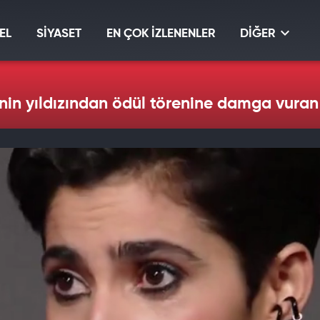
EL
SİYASET
EN ÇOK İZLENENLER
DİĞER
inin yıldızından ödül törenine damga vuran