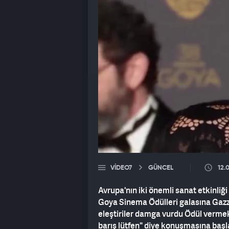
VIDEO7
GÜNCEL
12.
Avrupa'nın iki önemli sanat etkinliği
Goya Sinema Ödülleri galasına Gazze'
eleştiriler damga vurdu Ödül vermek
barış lütfen" diye konuşmasına başla