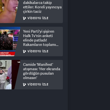
dakikalarca takip
ettiler: Koreli yayıncıya
çirkin taciz
VIDEOYU İZLE
Yeni Parti'yi şişiren
Halk Tv'nin anketi
elinde patladı!
Rakamların toplamı
dalga konusu oldu
VIDEOYU İZLE
Camide 'Manifest'
atışması: 'Her ekranda
gördüğün pusulan
olmasın'
VIDEOYU İZLE