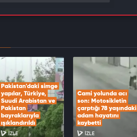
ye'de hafif ticari araç ile otomobil çarpıştı: 4'ü
 yaralı
EOYU İZLE
yaparak trafiği tehlikeye atan 11 maganda
andı
EOYU İZLE
Pakistan'daki simge 
yapılar, Türkiye, 
Cami yolunda acı 
Suudi Arabistan ve 
son: Motosikletin 
Pakistan 
çarptığı 78 yaşındaki 
bayraklarıyla 
adam hayatını 
ışıklandırıldı
kaybetti
İZLE
İZLE