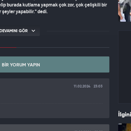
lip burada kutlama yapmak çok zor, çok çelişkili bir
şeyler yapabilir." dedi.
DEVAMINI GÖR
BIR YORUM YAPIN
11.02.2024
23:03
İlgin