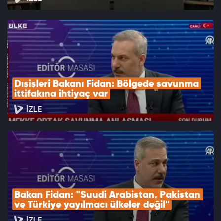
Dışişleri Bakanı Fidan: Bölgede savunma 
ittifakına ihtiyaç var
İZLE
Bakan Fidan: "Suudi Arabistan, Pakistan 
ve Türkiye yayılmacı ülkeler değil"
İZLE