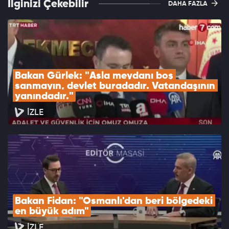
İlginizi Çekebilir
DAHA FAZLA
Bakan Gürlek: "Asla meydanı boş 
sanmayın, devlet buradadır. Vatandaşının 
yanındadır."
İZLE
Bakan Fidan: "Osmanlı'dan beri bölgedeki 
en büyük adım"
İZLE