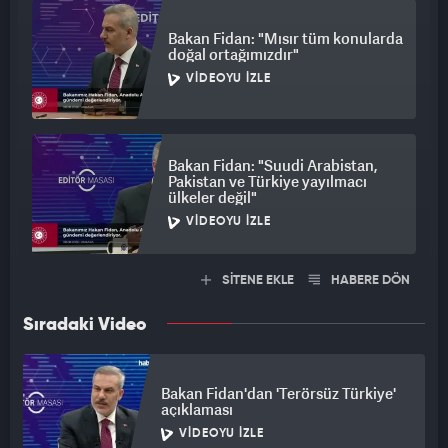
Bakan Fidan: "Mısır tüm konularda
doğal ortağımızdır"
VIDEOYU İZLE
Bakan Fidan: "Suudi Arabistan,
Pakistan ve Türkiye yayılmacı
ülkeler değil"
VIDEOYU İZLE
SİTENE EKLE
HABERE DÖN
Sıradaki Video
Bakan Fidan'dan 'Terörsüz Türkiye'
açıklaması
VIDEOYU İZLE