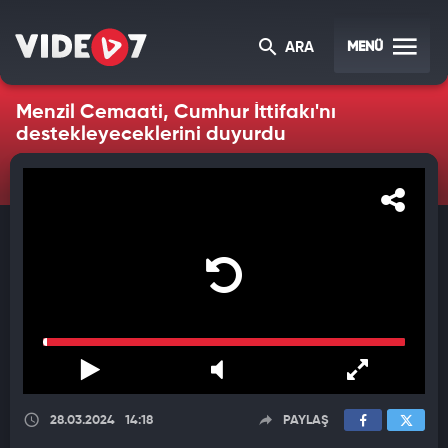
MENÜ
ARA
Menzil Cemaati, Cumhur İttifakı'nı
destekleyeceklerini duyurdu
28.03.2024
14:18
PAYLAŞ