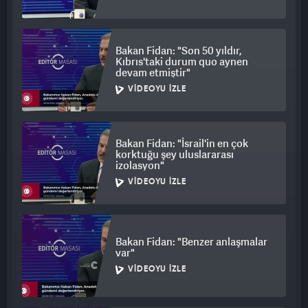
Bakan Fidan: "Son 50 yıldır,
Kıbrıs'taki durum quo aynen
devam etmiştir"
VIDEOYU İZLE
Bakan Fidan: "İsrail'in en çok
korktuğu şey uluslararası
izolasyon"
VIDEOYU İZLE
Bakan Fidan: "Benzer anlaşmalar
var"
VIDEOYU İZLE