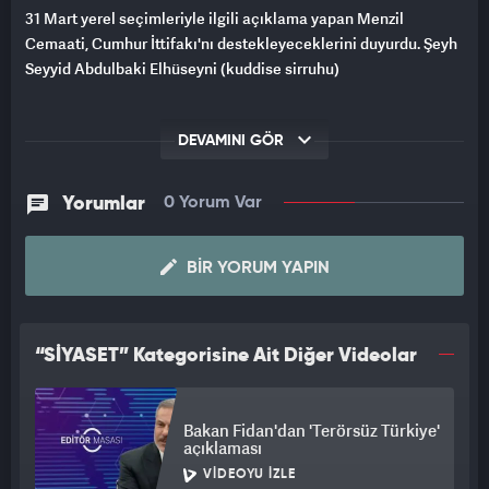
31 Mart yerel seçimleriyle ilgili açıklama yapan Menzil
Cemaati, Cumhur İttifakı'nı destekleyeceklerini duyurdu. Şeyh
Seyyid Abdulbaki Elhüseyni (kuddise sirruhu)
DEVAMINI GÖR
Yorumlar
0 Yorum Var
BIR YORUM YAPIN
“SİYASET” Kategorisine Ait Diğer Videolar
Bakan Fidan'dan 'Terörsüz Türkiye'
açıklaması
VIDEOYU İZLE