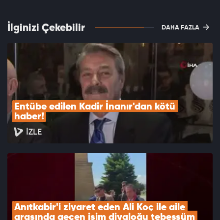
İlginizi Çekebilir
DAHA FAZLA
Entübe edilen Kadir İnanır'dan kötü 
haber!
İZLE
Anıtkabir'i ziyaret eden Ali Koç ile aile 
arasında geçen isim diyaloğu tebessüm 