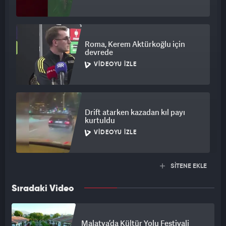
Roma, Kerem Aktürkoğlu için
devrede
VIDEOYU İZLE
Drift atarken kazadan kıl payı
kurtuldu
VIDEOYU İZLE
SİTENE EKLE
Sıradaki Video
Malatya’da Kültür Yolu Festivali