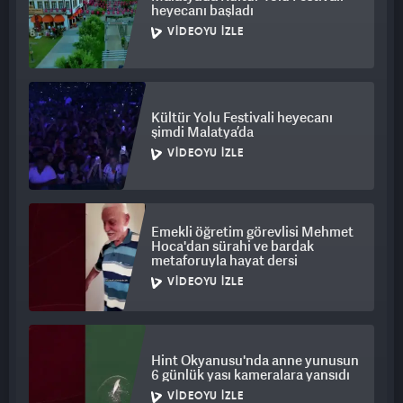
heyecanı başladı
VIDEOYU İZLE
Kültür Yolu Festivali heyecanı
şimdi Malatya’da
VIDEOYU İZLE
Emekli öğretim görevlisi Mehmet
Hoca'dan sürahi ve bardak
metaforuyla hayat dersi
VIDEOYU İZLE
Hint Okyanusu'nda anne yunusun
6 günlük yası kameralara yansıdı
VIDEOYU İZLE