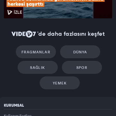
herkesi şaşırttı
İZLE
'de daha fazlasını keşfet
FRAGMANLAR
DÜNYA
SAĞLIK
SPOR
YEMEK
KURUMSAL
Kullanım Şartları