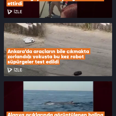
ettirdi
İZLE
Ankara’da araçların bile çıkmakta 
zorlandığı yokuşta bu kez robot 
süpürgeler test edildi
İZLE
Alanya açıklarında görüntülenen balina 