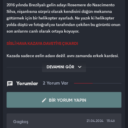
2016 yılında Brezilyalı gelin adayı Rosemere do Nascimento
Silva, nişanlısına sürpriz olarak kendisini düğün mekanına
götürmek için bir helikopter ayarladı. Ne yazık ki helikopter
yolda düştü ve fotoğrafçısı tarafından çekilen bu görüntü onun
son anlarını canlı olarak ortaya koyuyor.
SİSLİ HAVA KAZAYA DAVETİYE ÇIKARDI
Kazada sadece gelin adayı değil, aynı zamanda erkek kardeşi,
pilot ve 6 aylık hamile fotoğrafçı da hayatını kaybetti. Nişanlısı,
DEVAMINI GÖR
onun ölüm haberini aldığında, 300 aile ve arkadaşının önünde
sunakta bekliyordu. Uçuşun başlangıcında iklim koşulları
iyiydi ancak yolculuk sırasında oluşan yoğun sis pilotun
Yorumlar
2 Yorum Var
yönünü kaybetmesine neden oldu.
BIR YORUM YAPIN
21.04.2024
15:46
Gagkoş