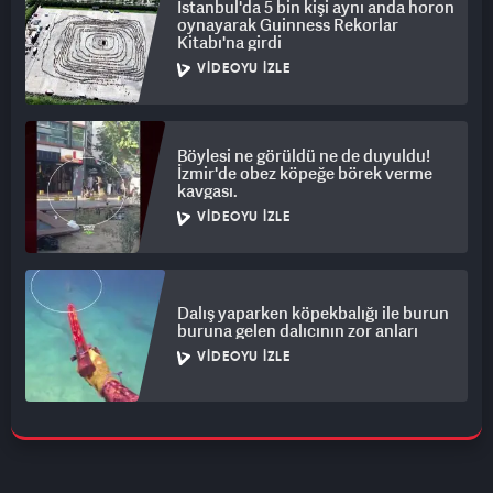
İstanbul'da 5 bin kişi aynı anda horon
oynayarak Guinness Rekorlar
Kitabı'na girdi
VIDEOYU İZLE
Böylesi ne görüldü ne de duyuldu!
İzmir'de obez köpeğe börek verme
kavgası.
VIDEOYU İZLE
Dalış yaparken köpekbalığı ile burun
buruna gelen dalıcının zor anları
VIDEOYU İZLE