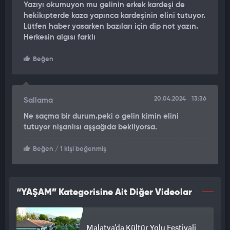
Yazıyı okumuyon mu gelinin erkek kardeşi de
hekikıpterde kaza yapınca kardeşinin elini tutuyor.
Lütfen haber yasarken bazıları için dip not yazın.
Herkesin algısı farklı
Beğen
20.04.2024
13:36
Sallama
Ne saçma bir durum.peki o gelin kimin elini
tutuyor nişanlısı aşşağıda bekliyorsa.
Beğen
/ 1 kişi beğenmiş
“YAŞAM” Kategorisine Ait Diğer Videolar
Malatya’da Kültür Yolu Festivali