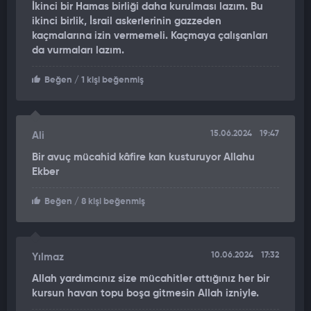
İkinci bir Hamas birliği daha kurulması lazım. Bu
ikinci birlik, İsrail askerlerinin gazzeden
kaçmalarına izin vermemeli. Kaçmaya çalışanları
da vurmaları lazım.
Beğen
/ 1 kişi beğenmiş
15.06.2024
19:47
Ali
Bir avuç mücahid kâfire kan kusturuyor Allahu
Ekber
Beğen
/ 8 kişi beğenmiş
10.06.2024
17:32
Yılmaz
Allah yardımcınız size mücahitler attığınız her bir
kursun havan topu boşa gitmesin Allah izniyle.