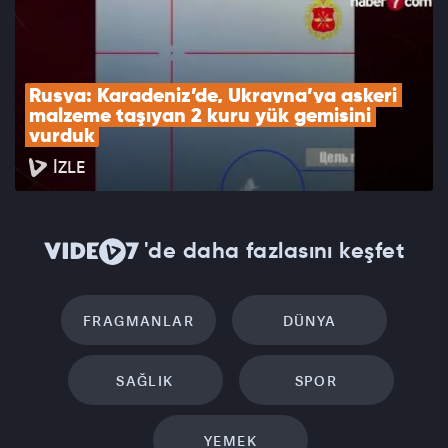
Rusya: Karadeniz’de, Ukrayna’ya askeri 
malzeme taşıyan 2 kuru yük gemisini 
vurduk
İZLE
'de daha fazlasını keşfet
FRAGMANLAR
DÜNYA
SAĞLIK
SPOR
YEMEK