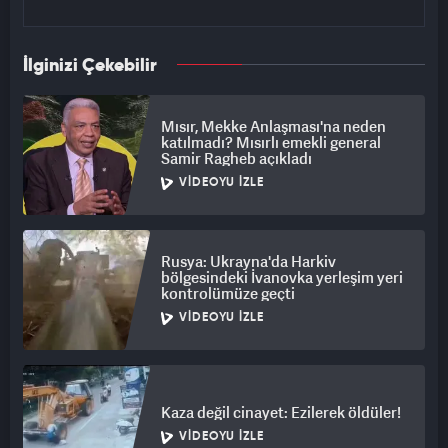
İlginizi Çekebilir
Mısır, Mekke Anlaşması'na neden
katılmadı? Mısırlı emekli general
Samir Ragheb açıkladı
VIDEOYU İZLE
Rusya: Ukrayna'da Harkiv
bölgesindeki İvanovka yerleşim yeri
kontrolümüze geçti
VIDEOYU İZLE
Kaza değil cinayet: Ezilerek öldüler!
VIDEOYU İZLE