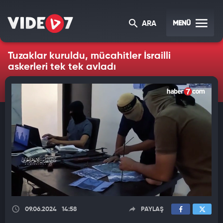
MENÜ
ARA
Tuzaklar kuruldu, mücahitler İsrailli
askerleri tek tek avladı
09.06.2024
14:58
PAYLAŞ