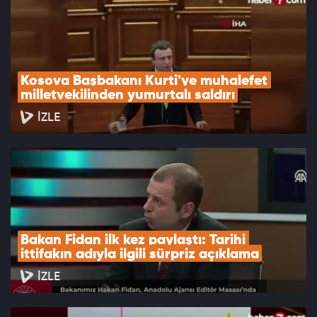
Kosova Başbakanı Kurti'ye muhalefet 
milletvekilinden yumurtalı saldırı
İZLE
Bakan Fidan ilk kez paylaştı: Tarihi 
ittifakın adıyla ilgili sürpriz açıklama
İZLE