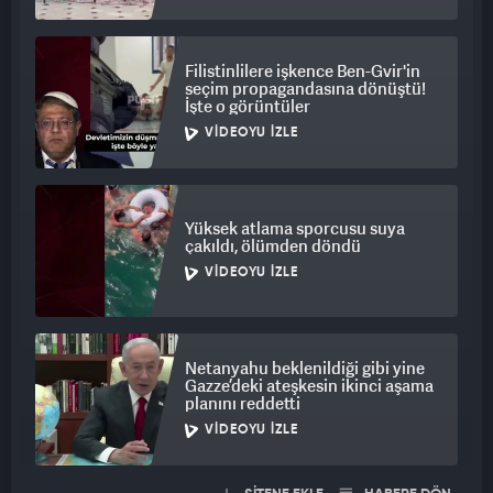
Filistinlilere işkence Ben-Gvir'in
seçim propagandasına dönüştü!
İşte o görüntüler
VIDEOYU İZLE
Yüksek atlama sporcusu suya
çakıldı, ölümden döndü
VIDEOYU İZLE
Netanyahu beklenildiği gibi yine
Gazze’deki ateşkesin ikinci aşama
planını reddetti
VIDEOYU İZLE