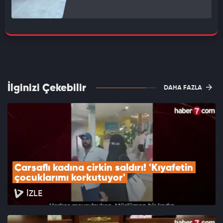
İlginizi Çekebilir
DAHA FAZLA
Çarşaflı kadına çirkin saldırı! 'Kıyafetin 
çocuklarımı korkutuyor'
İZLE