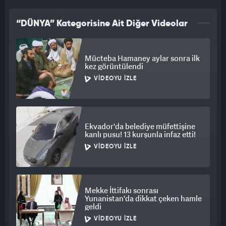
“DÜNYA” Kategorisine Ait Diğer Videolar
Mücteba Hamaney aylar sonra ilk
kez görüntülendi
VIDEOYU İZLE
Ekvador'da belediye müfettişine
kanlı pusu! 13 kurşunla infaz etti!
VIDEOYU İZLE
Mekke İttifakı sonrası
Yunanistan'da dikkat çeken hamle
geldi
VIDEOYU İZLE