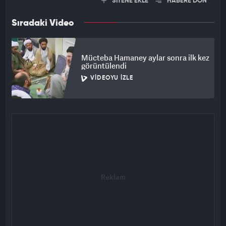
SİTENE EKLE
HABERE DÖN
Sıradaki Video
Mücteba Hamaney aylar sonra ilk kez
görüntülendi
VIDEOYU İZLE