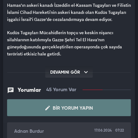
Hamas'ın askeri kanadı İzzeddin el-Kassam Tugayları ve Filistin
İslami Cihad Hareketi’nin askeri kanadı olan Kudüs Tugayları
işgalci İsrail'i Gazze'de cezalandırmaya devam ediyor.
Kudüs Tugayları Mücahidlerin topçu ve keskin nişancı
silahlarının katılımıyla Gazze Şehri Tel El Hava'nın
güneydoğusunda gerçekleştirilen operasyonda çok sayıda
teröristi etkisiz hale getirdi.
Gazze Şeridi'nin kuzeyindeki Cebaliye kampının doğusundaki
DEVAMINI GÖR
saldırı sırasında Siyonist "Merkava 4" tankının ve üzerindeki 2
İsrailli teröristin hedef alındığı görülüyor.
Yorumlar
45 Yorum Var
BIR YORUM YAPIN
17.06.2024
07:22
Adnan Burdur