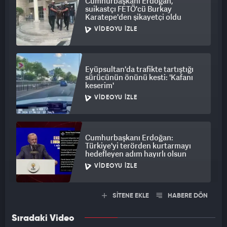
Cumhurbaşkanı Erdoğan,
suikastçı FETÖ'cü Burkay
Karatepe'den şikayetçi oldu
VIDEOYU İZLE
Eyüpsultan'da trafikte tartıştığı
sürücünün önünü kesti: 'Kafanı
keserim'
VIDEOYU İZLE
Cumhurbaşkanı Erdoğan:
Türkiye'yi terörden kurtarmayı
hedefleyen adım hayırlı olsun
VIDEOYU İZLE
SİTENE EKLE
HABERE DÖN
Sıradaki Video