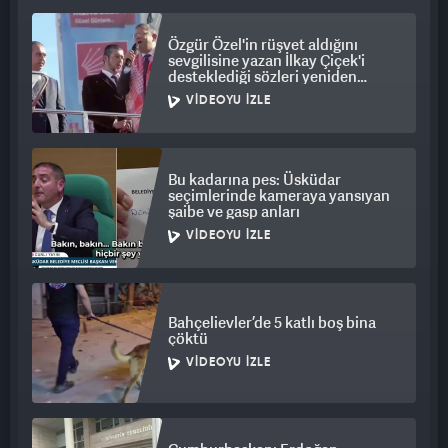
kısa sürede düğün salonuna yakın bir bölgede suç aleti ile
birlikte gözaltına alındı.
Özgür Özel'in rüşvet aldığını
sevgilisine yazan İlkay Çiçek'i
desteklediği sözleri yeniden
BABA ÖLDÜ OĞLU TEDAVİ ALTINDA
gündem oldu
VIDEOYU İZLE
Hastanede tedaviye alınan Abdullah Kazıcı, doktorların tüm
müdahalesine rağmen yaşamını yitirirken, askeri personel
olduğu öğrenilen oğlu A.K.'nın ise tedavisine devam ediliyor.
Bu kadarına pes: Üsküdar
seçimlerinde kameraya yansıyan
Olayla ilgili soruşturma başlatıldı.
şaibe ve gasp anları
VIDEOYU İZLE
Bahçelievler’de 5 katlı boş bina
çöktü
VIDEOYU İZLE