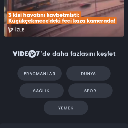
3 kişi hayatını kaybetmişti: 
Küçükçekmece'deki feci kaza kamerada!
İZLE
'de daha fazlasını keşfet
FRAGMANLAR
DÜNYA
SAĞLIK
SPOR
YEMEK