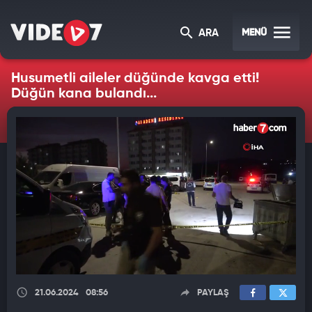
MENÜ
ARA
Husumetli aileler düğünde kavga etti!
Düğün kana bulandı...
21.06.2024
08:56
PAYLAŞ