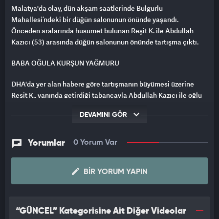
Malatya'da olay, dün akşam saatlerinde Bulgurlu
Mahallesi’ndeki bir düğün salonunun önünde yaşandı.
Önceden aralarında husumet bulunan Reşit K. ile Abdullah
Kazıcı (53) arasında düğün salonunun önünde tartışma çıktı.
BABA OĞULA KURŞUN YAĞMURU
DHA'da yer alan habere göre tartışmanın büyümesi üzerine
Reşit K., yanında getirdiği tabancayla Abdullah Kazıcı ile oğlu
A.K.’ya ateş etti.
DEVAMINI GÖR
İKİSİ DE HASTANEYE KALDIRILDI
Yorumlar
0 Yorum Var
Kanlar içerisinde yığılan Abdullah Kazıcı ve oğlu ihbar üzerine
olay yerine gelen sağlık ekipleri tarafından İnönü Üniversitesi
Turgut Özal Tıp Merkezi’ne kaldırıldı.
BIR YORUM YAPIN
KAÇAN ZANLI YAKALANDI
“GÜNCEL” Kategorisine Ait Diğer Videolar
Olayın ardından kaçan Reşit K. ise polis ekipleri tarafından