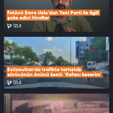
Fetöcü Emre Uslu'dan Yeni Parti ile ilgili 
şoke edici itiraflar
İZLE
Eyüpsultan'da trafikte tartıştığı 
sürücünün önünü kesti: 'Kafanı keserim'
İZLE