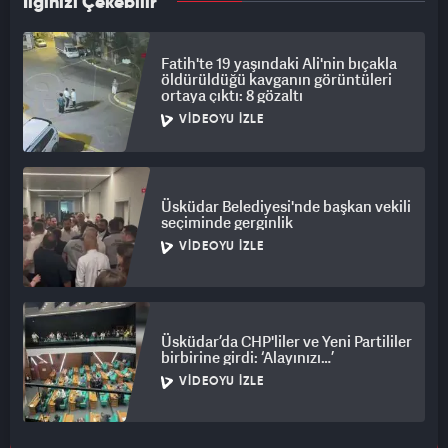
İlginizi Çekebilir
Fatih'te 19 yaşındaki Ali'nin bıçakla
öldürüldüğü kavganın görüntüleri
ortaya çıktı: 8 gözaltı
VIDEOYU İZLE
Üsküdar Belediyesi'nde başkan vekili
seçiminde gerginlik
VIDEOYU İZLE
Üsküdar’da CHP'liler ve Yeni Partililer
birbirine girdi: ‘Alayınızı…’
VIDEOYU İZLE