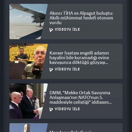
Akıncı TİHA ve Alpagut buluştu:
Akıllı mühimmat hedefi otonom
vurdu
VIDEOYU İZLE
Kanser hastası engelli adamın
hayalini bile kuramadığı evine
kavuşunca döktüğü gözyaşı
duygulandırdı
VIDEOYU İZLE
DMM, "Mekke Ortak Savunma
Anlaşması'nın NATO'nun 5.
maddesiyle çeliştiği" iddiasını
yalanladı
VIDEOYU İZLE