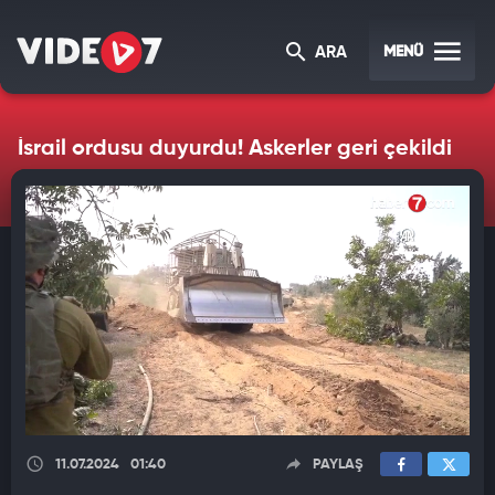
MENÜ
ARA
İsrail ordusu duyurdu! Askerler geri çekildi
11.07.2024
01:40
PAYLAŞ