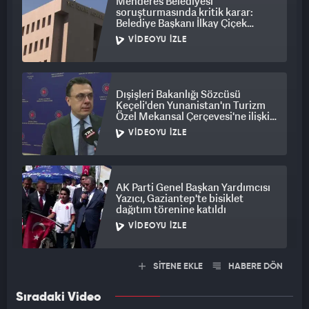
Menderes Belediyesi
soruşturmasında kritik karar:
Belediye Başkanı İlkay Çiçek
tutuklandı
VIDEOYU İZLE
Dışişleri Bakanlığı Sözcüsü
Keçeli'den Yunanistan'ın Turizm
Özel Mekansal Çerçevesi'ne ilişkin
açıklama
VIDEOYU İZLE
AK Parti Genel Başkan Yardımcısı
Yazıcı, Gaziantep'te bisiklet
dağıtım törenine katıldı
VIDEOYU İZLE
SİTENE EKLE
HABERE DÖN
Sıradaki Video