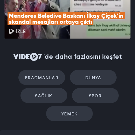
Menderes Belediye Başkanı İlkay Çiçek'in 
skandal mesajları ortaya çıktı
İZLE
'de daha fazlasını keşfet
FRAGMANLAR
DÜNYA
SAĞLIK
SPOR
YEMEK