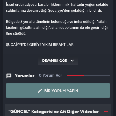
İsrail ordu radyosu, kara birliklerinin iki haftadır yoğun şekilde
saldırılarına devam ettiği Şucaiyye'den çekildiğini bildirdi.
Bölgede 8 yer altı tünelinin bulunduğu ve imha edildiği, "silahlı
kişilerin gözaltına alındığı", silah depolarının da ele geçirildiği
öne sürüldü.
ŞUCAİYYE'DE GERİYE YIKIM BIRAKTILAR
Gazze Şeridi'ndeki görgü tanıkları İsrail ordusunun çekildiği
Şucaiyye'de büyük yıkım bıraktığını aktardı. Bazı Filistinlilerin,
DEVAMINI GÖR
İsrail ordusunun çekildiği Şucaiye'ye döndüğü belirtildi.
Yorumlar
0 Yorum Var
Aynı şekilde, bölgede İsrail ordusuna ait hasarlı bazı askeri
araçların da bırakıldığı görüntüler sosyal medyada paylaşıldı.
BIR YORUM YAPIN
“GÜNCEL” Kategorisine Ait Diğer Videolar