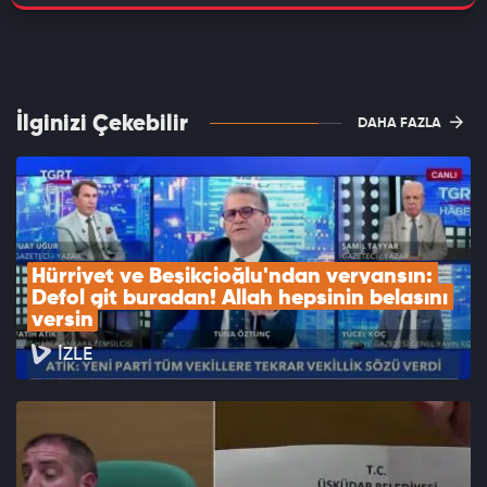
İlginizi Çekebilir
DAHA FAZLA
Hürriyet ve Beşikçioğlu'ndan veryansın: 
Defol git buradan! Allah hepsinin belasını 
versin
İZLE