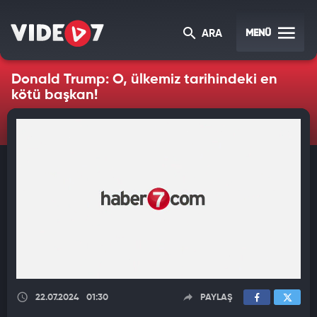
MENÜ
ARA
Donald Trump: O, ülkemiz tarihindeki en
kötü başkan!
22.07.2024
01:30
PAYLAŞ