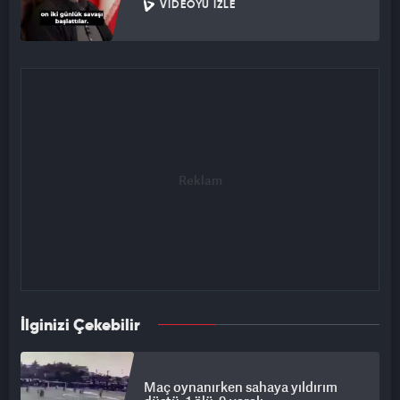
VIDEOYU İZLE
İlginizi Çekebilir
Maç oynanırken sahaya yıldırım