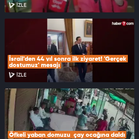
İZLE
İsrail'den 44 yıl sonra ilk ziyaret! 'Gerçek 
dostumuz' mesajı
İZLE
Öfkeli yaban domuzu  çay ocağına daldı