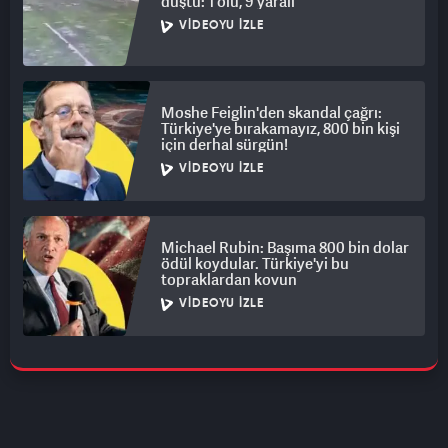
düştü: 1 ölü, 9 yaralı
VIDEOYU İZLE
Moshe Feiglin'den skandal çağrı:
Türkiye'ye bırakamayız, 800 bin kişi
için derhal sürgün!
VIDEOYU İZLE
Michael Rubin: Başıma 800 bin dolar
ödül koydular. Türkiye'yi bu
topraklardan kovun
VIDEOYU İZLE