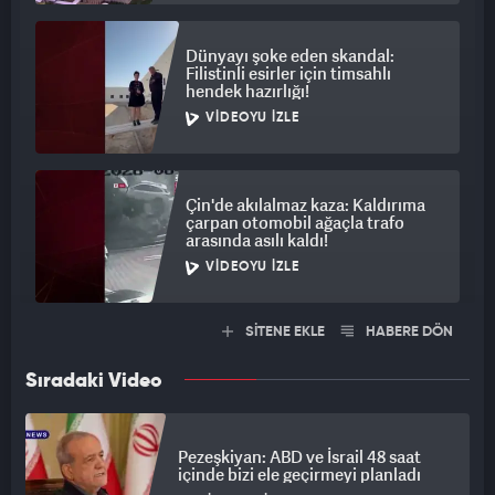
Dünyayı şoke eden skandal:
Filistinli esirler için timsahlı
hendek hazırlığı!
VIDEOYU İZLE
Çin'de akılalmaz kaza: Kaldırıma
çarpan otomobil ağaçla trafo
arasında asılı kaldı!
VIDEOYU İZLE
SİTENE EKLE
HABERE DÖN
Sıradaki Video
Pezeşkiyan: ABD ve İsrail 48 saat
içinde bizi ele geçirmeyi planladı