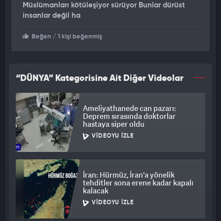
Müslümanları kötüleşiyor sürüyor Bunlar dürüst
insanlar değil ha
Beğen
/ 1 kişi beğenmiş
“DÜNYA” Kategorisine Ait Diğer Videolar
Ameliyathanede can pazarı:
Deprem sırasında doktorlar
hastaya siper oldu
VIDEOYU İZLE
İran: Hürmüz, İran'a yönelik
tehditler sona erene kadar kapalı
kalacak
VIDEOYU İZLE