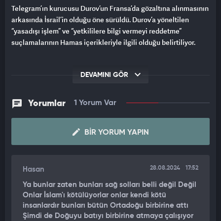
Telegram’ın kurucusu Durov’un Fransa’da gözaltına alınmasının
arkasında İsrail’in olduğu öne sürüldü. Durov’a yöneltilen
“yasadışı işlem” ve “yetkililere bilgi vermeyi reddetme”
suçlamalarının Hamas içerikleriyle ilgili olduğu belirtiliyor.
DEVAMINI GÖR
Yorumlar
1 Yorum Var
BIR YORUM YAPIN
28.08.2024
17:52
Hasan
Ya bunlar zaten bunları sağ solları belli değil Değil
Onlar İslam'ı kötülüyorlar onlar kendi kötü
insanlardır bunları bütün Ortadoğu birbirine attı
Şimdi de Doğuyu batıyı birbirine atmaya çalışıyor