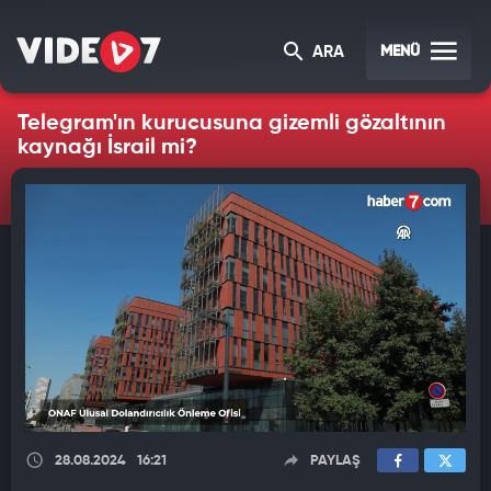
MENÜ
ARA
Telegram'ın kurucusuna gizemli gözaltının
kaynağı İsrail mi?
28.08.2024
16:21
PAYLAŞ