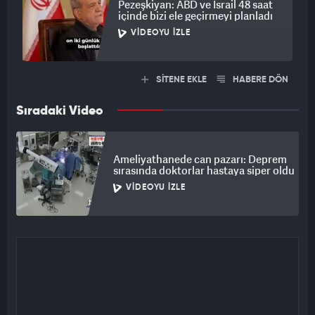
Pezeşkiyan: ABD ve İsrail 48 saat
içinde bizi ele geçirmeyi planladı
VIDEOYU İZLE
SİTENE EKLE
HABERE DÖN
Sıradaki Video
Ameliyathanede can pazarı: Deprem
sırasında doktorlar hastaya siper oldu
VIDEOYU İZLE