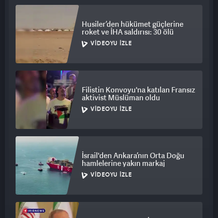
Husiler’den hükümet güçlerine
roket ve İHA saldırısı: 30 ölü
VIDEOYU İZLE
Filistin Konvoyu'na katılan Fransız
aktivist Müslüman oldu
VIDEOYU İZLE
İsrail'den Ankara’nın Orta Doğu
hamlelerine yakın markaj
VIDEOYU İZLE