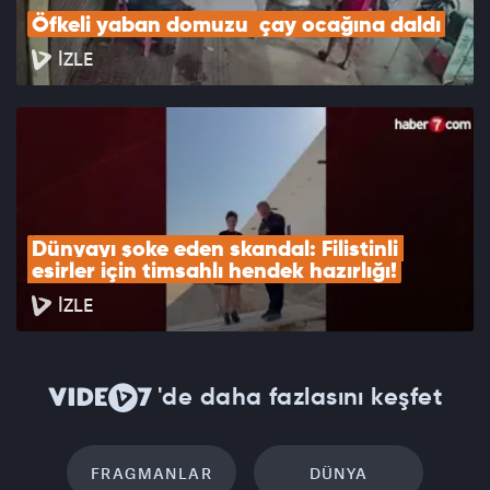
Öfkeli yaban domuzu  çay ocağına daldı
İZLE
Dünyayı şoke eden skandal: Filistinli 
esirler için timsahlı hendek hazırlığı!
İZLE
'de daha fazlasını keşfet
FRAGMANLAR
DÜNYA