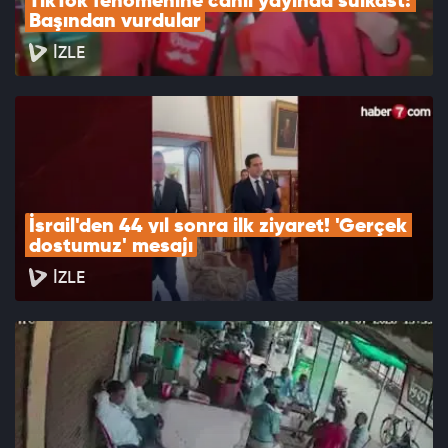
TikTok fenomenine canlı yayında suikast: 
Başından vurdular
İZLE
İsrail'den 44 yıl sonra ilk ziyaret! 'Gerçek 
dostumuz' mesajı
İZLE