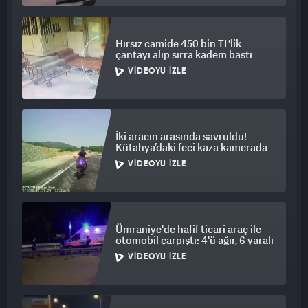
Hırsız camide 450 bin TL'lik
çantayı alıp sırra kadem bastı
VIDEOYU İZLE
İki aracın arasında savruldu!
Kütahya’daki feci kaza kamerada
VIDEOYU İZLE
Ümraniye'de hafif ticari araç ile
otomobil çarpıştı: 4'ü ağır, 6 yaralı
VIDEOYU İZLE