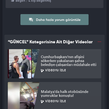
Beğen
/ 4 kişi beğenmiş
Daha fazla yorum görüntüle
“GÜNCEL” Kategorisine Ait Diğer Videolar
Cumhurbaşkanı'nın afişini
sökerken yakalanan şahsa
belediye çalışanları müdahale etti
VIDEOYU İZLE
Malatya'da halk otobüsünde
yumruklar konuştu!
VIDEOYU İZLE