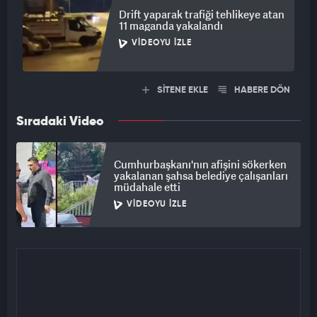
Drift yaparak trafiği tehlikeye atan
11 maganda yakalandı
VIDEOYU İZLE
SİTENE EKLE
HABERE DÖN
Sıradaki Video
Cumhurbaşkanı'nın afişini sökerken
yakalanan şahsa belediye çalışanları
müdahale etti
VIDEOYU İZLE