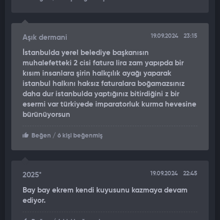
koluma dokundun, yüzüme sert baktın' zamanı değildir.
Bununla uğraşan kim varsa benim yol arkadaşım değildir,
nokta!"
19.09.2024
23:15
Aşık dermani
İstanbulda yerel belediye başkanısın
muhalefetteki 2 cisi fatura lira zam yapıpda bir
kısım insanlara şirin halkçılık ayağı yaparak
istanbul halkını haksız faturalara boğamazsınız
daha dur istanbulda yaptığınız bitirdiğini z bir
esermi var türkiyede imparatorluk kurma hevesine
bürünüyorsun
Beğen
/ 6 kişi beğenmiş
19.09.2024
22:45
2025*
Bay bay ekrem kendi kuyusunu kazmaya devam
ediyor.