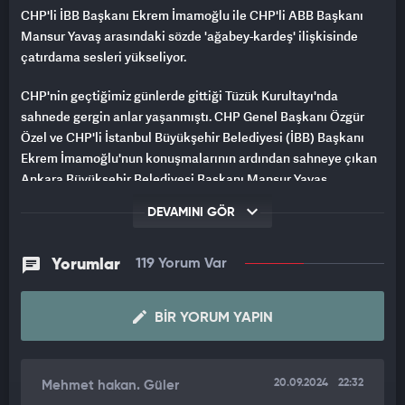
CHP'li İBB Başkanı Ekrem İmamoğlu ile CHP'li ABB Başkanı
Mansur Yavaş arasındaki sözde 'ağabey-kardeş' ilişkisinde
çatırdama sesleri yükseliyor.
CHP'nin geçtiğimiz günlerde gittiği Tüzük Kurultayı'nda
sahnede gergin anlar yaşanmıştı. CHP Genel Başkanı Özgür
Özel ve CHP'li İstanbul Büyükşehir Belediyesi (İBB) Başkanı
Ekrem İmamoğlu'nun konuşmalarının ardından sahneye çıkan
Ankara Büyükşehir Belediyesi Başkanı Mansur Yavaş,
konuşma yapacağı bilgisinin kendisine yalnızca 1 saat önce
DEVAMINI GÖR
iletildiğini söyleyerek partisine tepki göstermişti.
Yavaş, şu ifadelerle Ekrem İmamoğlu ve partililere seslendi;
Yorumlar
119 Yorum Var
"Polemik çıkarmak istemiyorum ama Ekrem Başkanımın güzel
konuşması gibi bir konuşma yapmak isterdim, Türkiye’nin tüm
BIR YORUM YAPIN
sorunlarına değinen ve fikirlerimi de açıklamak isterdim."
KURULTAYDA 'AĞABEY', ŞİMDİ 'BENİM YOL ARKADAŞIM
20.09.2024
22:32
Mehmet hakan. Güler
DEĞİLDİR'