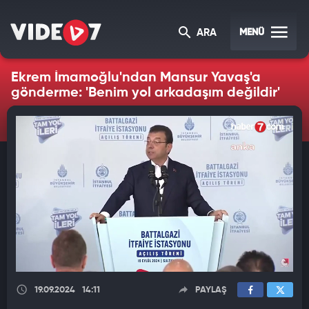
MENÜ
ARA
Ekrem İmamoğlu'ndan Mansur Yavaş'a
gönderme: 'Benim yol arkadaşım değildir'
19.09.2024
14:11
PAYLAŞ