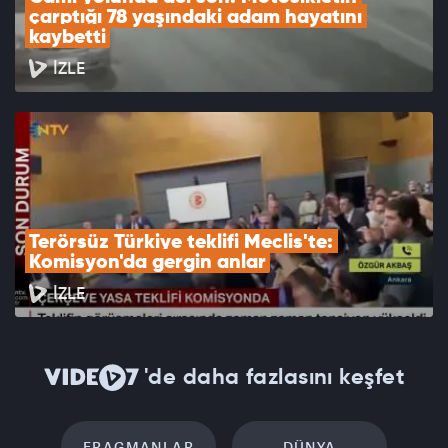
çarptığı 78 yaşındaki adam hayatını 
kaybetti
İZLE
Terörsüz Türkiye teklifi Meclis'te: 
Komisyon'da gergin anlar
İZLE
'de daha fazlasını keşfet
FRAGMANLAR
DÜNYA