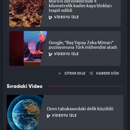
Mars’ın derinliklerinde 4
kilometrelik kadim kaya blokları
tespit edildi
VIDEOYU İZLE
Google, ''Baş Yapay Zeka Mimarı''
pozisyonuna Türk mühendisi atadı
VIDEOYU İZLE
SİTENE EKLE
HABERE DÖN
Sıradaki Video
Ozon tabakasındaki delik küçüldü
VIDEOYU İZLE