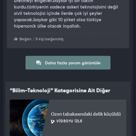
üretmeyi engeller.baykar iyi bir takım
kurdu.türkiyenin sadece askeri teknolojisini değil
sivil teknolojisi içinde ilerde çok iyi şeyler
yapacak.baykar gibi 10 şirket olsa türkiye
hipersonik ülke olacak inşallah.
Beğen
/ 5 kişi beğenmiş
Daha fazla yorum görüntüle
“Bilim-Teknoloji” Kategorisine Ait Diğer
Videolar
Ozon tabakasındaki delik küçüldü
VIDEOYU İZLE