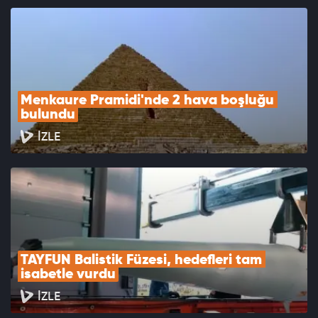
Menkaure Pramidi'nde 2 hava boşluğu 
bulundu
İZLE
TAYFUN Balistik Füzesi, hedefleri tam 
isabetle vurdu
İZLE