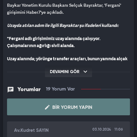
Baykar Yönetim Kurulu Başkanı Selçuk Bayraktar, 'Fergani'
girişimini Haber7'ye açıkladı.
Uzayda atılan adım ile ilgili Bayraktar şu ifadeleri kullandı:
"Fergani adlı girişimimiz uzay alanında çalışıyor.
Çalışmalarının ağırlığı sivil alanda.
Uzay alanında; yörünge transfer araçları, bunun yanında alçak
yörünge takım uyduları ve fırlatma araçları üzerinde çalışıyor.
DEVAMINI GÖR
Bir anlamda Baykar'ın İHA serüvenine başladığı ilk gün gibi
düşünebilirsiniz.
Yorumlar
19 Yorum Var
İnşallah uzayda da ülkemizin, bayrağımızın hakettiği şekilde
dalgalanmasına katkıda bulunacak."
BIR YORUM YAPIN
03.10.2024
11:06
Av.Kudret SAYIN