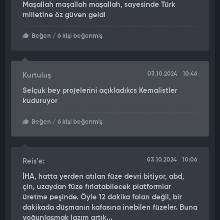
Maşallah maşallah maşallah, sayesinde Türk
milletine öz güven geldi
Beğen
/ 6 kişi beğenmiş
03.10.2024
10:46
Kurtuluş
Selçuk bey projelerini açıkladıkcs Kemalistler
kuduruyor
Beğen
/ 6 kişi beğenmiş
03.10.2024
10:06
Reis'e:
İHA, hatta yerden atılan füze devri bitiyor, abd,
çin, uzaydan füze fırlatabilecek platformlar
üretme peşinde. Öyle 12 dakika falan değil, bir
dakikada düşmanın kafasına inebilen füzeler. Buna
yoğunlaşmak lazım artık...