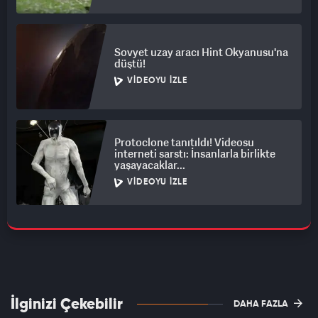
Sovyet uzay aracı Hint Okyanusu'na
düştü!
VIDEOYU İZLE
Protoclone tanıtıldı! Videosu
interneti sarstı: İnsanlarla birlikte
yaşayacaklar...
VIDEOYU İZLE
İlginizi Çekebilir
DAHA FAZLA