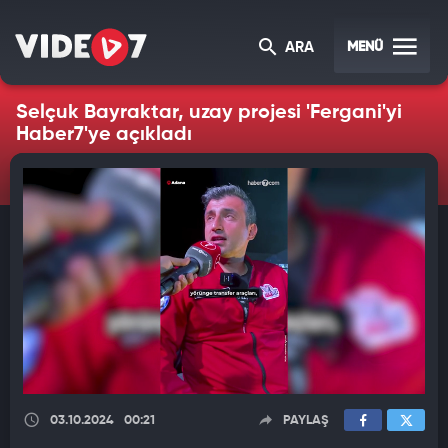
MENÜ
ARA
Selçuk Bayraktar, uzay projesi 'Fergani'yi
Haber7'ye açıkladı
03.10.2024
00:21
PAYLAŞ