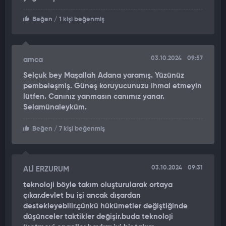
Beğen
/ 1 kişi beğenmiş
03.10.2024
09:57
amca
Selçuk bey Maşallah Adana yaramış. Yüzünüz
pembeleşmiş. Güneş koruyucunuzu ihmal etmeyin
lütfen. Canınız yanmasın canımız yanar.
Selamünaleyküm.
Beğen
/ 7 kişi beğenmiş
03.10.2024
09:31
ALİ ERZURUM
teknoloji böyle takım oluşturularak ortaya
çıkar.devlet bu işi ancak dışardan
destekleyebilir.çünkü hükümetler değiştiğinde
düşünceler taktikler değişir.buda teknoloji