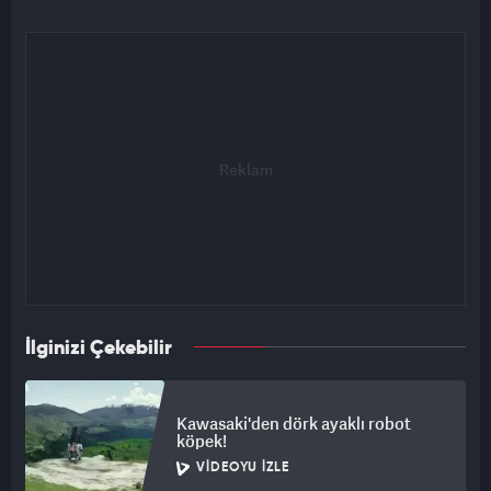
İlginizi Çekebilir
Kawasaki'den dörk ayaklı robot
köpek!
VIDEOYU İZLE