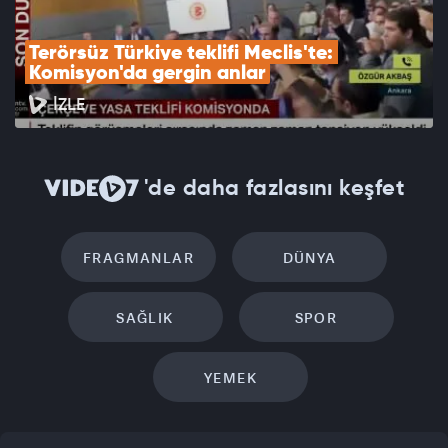
Terörsüz Türkiye teklifi Meclis'te: 
Komisyon'da gergin anlar
İZLE
'de daha fazlasını keşfet
FRAGMANLAR
DÜNYA
SAĞLIK
SPOR
YEMEK