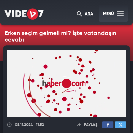
MENÜ
ARA
Erken seçim gelmeli mi? İşte vatandaşın
cevabı
08.11.2024
11:52
PAYLAŞ