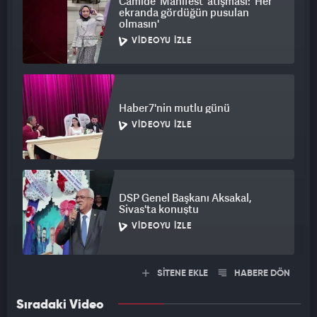
Camide 'Manifest' atışması: 'Her
ekranda gördüğün pusulan
olmasın'
VIDEOYU İZLE
Haber7'nin mutlu günü
VIDEOYU İZLE
DSP Genel Başkanı Aksakal,
Sivas'ta konuştu
VIDEOYU İZLE
SİTENE EKLE
HABERE DÖN
Sıradaki Video