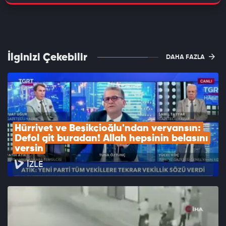
İlginizi Çekebilir
DAHA FAZLA
Hürriyet ve Beşikçioğlu'ndan veryansın: 
Defol git buradan! Allah hepsinin belasını 
versin
İZLE