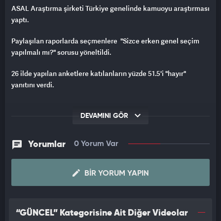
ASAL Araştırma şirketi Türkiye genelinde kamuoyu araştırması
yaptı.
Paylaşılan raporlarda seçmenlere "Sizce erken genel seçim
yapılmalı mı?" sorusu yöneltildi.
26 ilde yapılan anketlere katılanların yüzde 51.5'i "hayır"
yanıtını verdi.
DEVAMINI GÖR
Yorumlar
0 Yorum Var
BIR YORUM YAPIN
“GÜNCEL” Kategorisine Ait Diğer Videolar