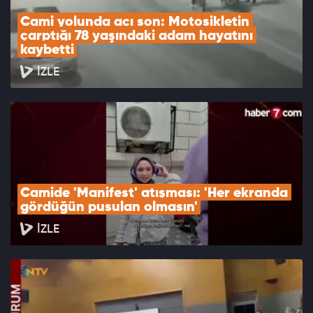
Cami yolunda acı son: Motosikletin 
çarptığı 78 yaşındaki adam hayatını 
kaybetti
İZLE
Camide 'Manifest' atışması: 'Her ekranda 
gördüğün pusulan olmasın'
İZLE