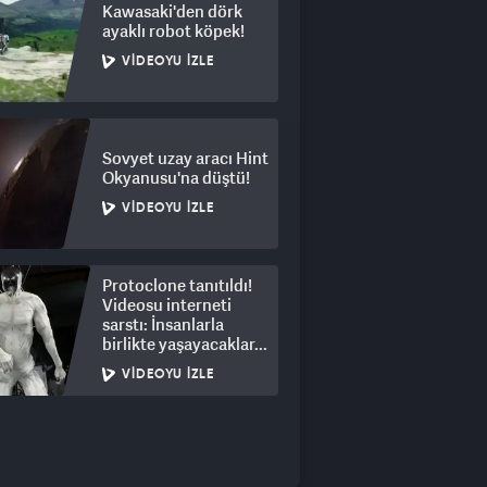
Kawasaki'den dörk
ayaklı robot köpek!
VIDEOYU İZLE
Sovyet uzay aracı Hint
Okyanusu'na düştü!
VIDEOYU İZLE
Protoclone tanıtıldı!
Videosu interneti
sarstı: İnsanlarla
birlikte yaşayacaklar...
VIDEOYU İZLE