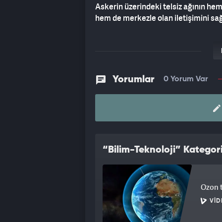
Askerin üzerindeki telsiz ağının hem 
hem de merkezle olan iletişimini sa
Yorumlar
0 Yorum Var
“Bilim-Teknoloji” Kategori
Ozon 
VID