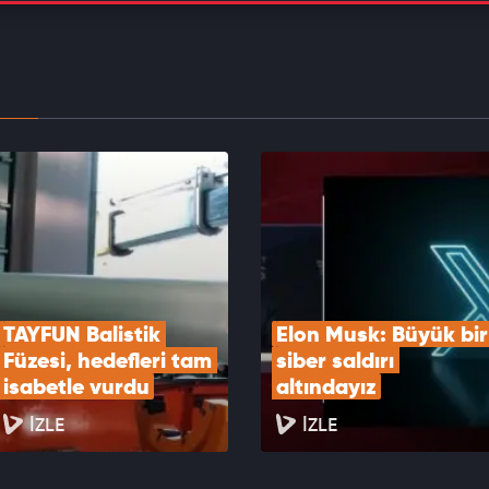
n derinliklerinde 4 kilometrelik kadim kaya
rı tespit edildi
EOYU İZLE
, ''Baş Yapay Zeka Mimarı'' pozisyonuna Türk
disi atadı
EOYU İZLE
TAYFUN Balistik 
Elon Musk: Büyük bir 
Füzesi, hedefleri tam 
siber saldırı 
isabetle vurdu
altındayız
İZLE
İZLE