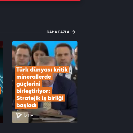
DAHA FAZLA
Türk dünyası kritik 
minerallerde 
güçlerini 
birleştiriyor: 
Stratejik iş birliği 
başladı
İZLE