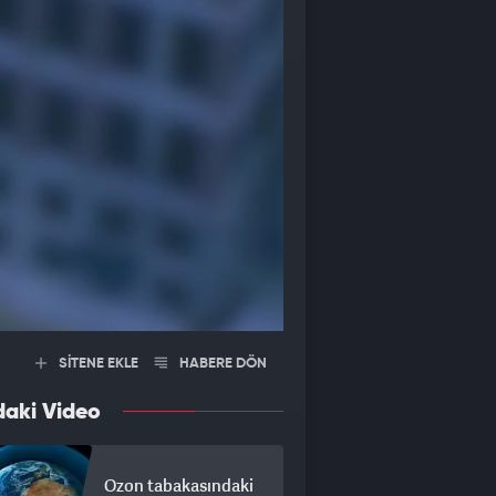
SİTENE EKLE
HABERE DÖN
daki Video
Ozon tabakasındaki