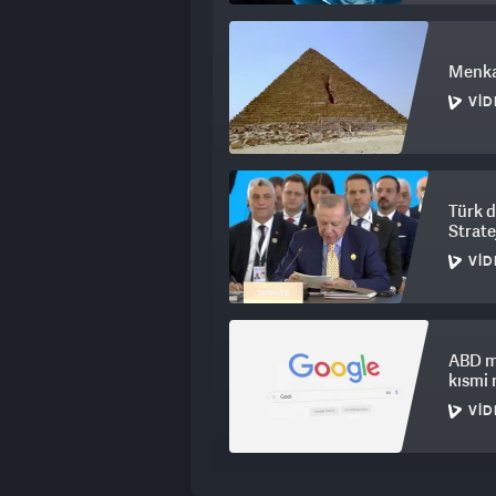
Menka
VID
Türk d
Stratej
VID
ABD m
kısmi
VID