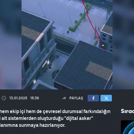
13.01.2025
15:38
PAYLAŞ
em ekip içi hem de çevresel durumsal farkındalığın
Sıra
li alt sistemlerden oluşturduğu "dijital asker"
lanımına sunmaya hazırlanıyor.