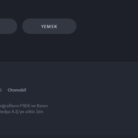
YEMEK
i
Otomobil
toğrafların FSEK ve Basın
ya A.Ş.'ye aittir. İzin