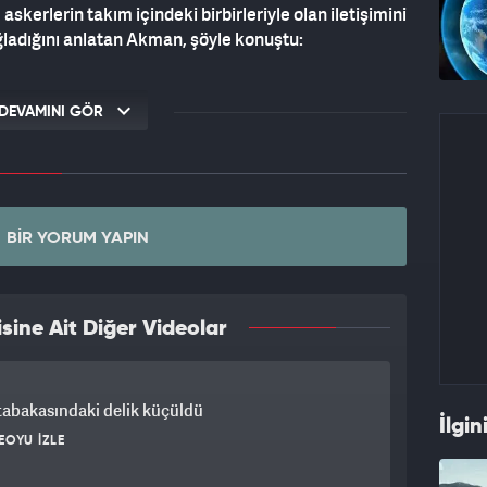
askerlerin takım içindeki birbirleriyle olan iletişimini
ğladığını anlatan Akman, şöyle konuştu:
DEVAMINI GÖR
BIR YORUM YAPIN
sine Ait Diğer Videolar
tabakasındaki delik küçüldü
İlgin
EOYU İZLE