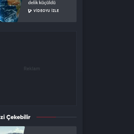
delik küçüldü
VIDEOYU İZLE
izi Çekebilir