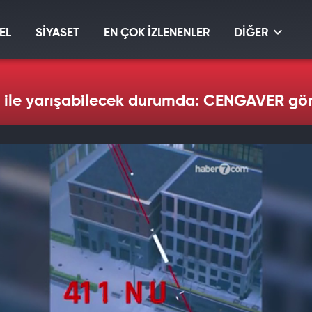
EL
SİYASET
EN ÇOK İZLENENLER
DİĞER
 ile yarışabilecek durumda: CENGAVER gör