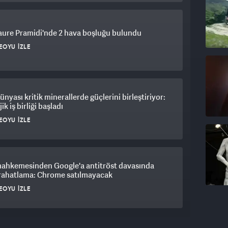
ure Pramidi'nde 2 hava boşluğu bulundu
EOYU İZLE
ünyası kritik minerallerde güçlerini birleştiriyor:
ik iş birliği başladı
EOYU İZLE
ahkemesinden Google'a antitröst davasında
 rahatlama: Chrome satılmayacak
EOYU İZLE