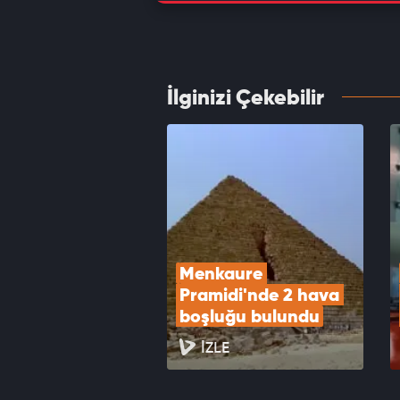
Mars’ı
blokla
VID
İlginizi Çekebilir
Google
mühen
VID
Menkaure 
Pramidi'nde 2 hava 
boşluğu bulundu
İZLE