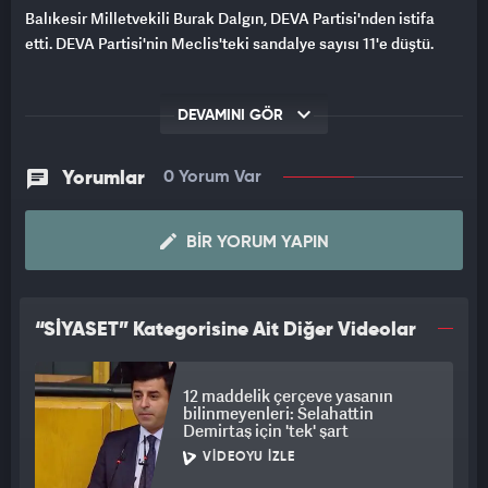
Balıkesir Milletvekili Burak Dalgın, DEVA Partisi'nden istifa
etti. DEVA Partisi'nin Meclis'teki sandalye sayısı 11'e düştü.
DEVAMINI GÖR
Yorumlar
0 Yorum Var
BIR YORUM YAPIN
“SİYASET” Kategorisine Ait Diğer Videolar
12 maddelik çerçeve yasanın
bilinmeyenleri: Selahattin
Demirtaş için 'tek' şart
VIDEOYU İZLE