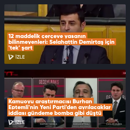
12 maddelik çerçeve yasanın 
bilinmeyenleri: Selahattin Demirtaş için 
'tek' şart
İZLE
Kamuoyu araştırmacısı Burhan 
Eptemli'nin Yeni Parti'den ayrılacaklar 
iddiası gündeme bomba gibi düştü
İZLE