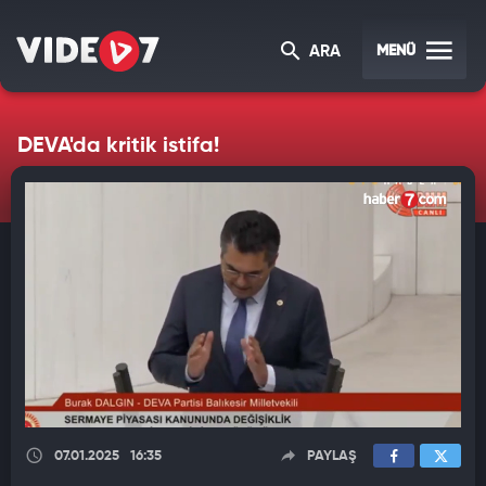
MENÜ
ARA
DEVA'da kritik istifa!
07.01.2025
16:35
PAYLAŞ