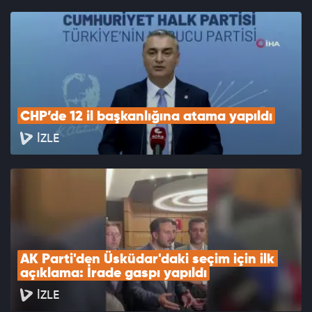
CHP’de 12 il başkanlığına atama yapıldı
İZLE
AK Parti'den Üsküdar'daki seçim için ilk 
açıklama: İrade gaspı yapıldı
İZLE