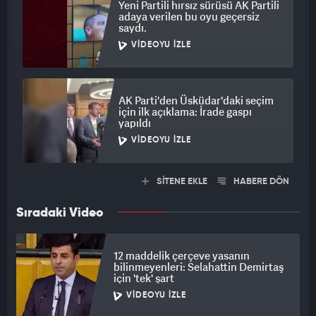
Yeni Partili hırsız sürüsü AK Partili
adaya verilen bu oyu geçersiz
saydı.
VIDEOYU İZLE
AK Parti'den Üsküdar'daki seçim
için ilk açıklama: İrade gaspı
yapıldı
VIDEOYU İZLE
SİTENE EKLE
HABERE DÖN
Sıradaki Video
12 maddelik çerçeve yasanın
bilinmeyenleri: Selahattin Demirtaş
için 'tek' şart
VIDEOYU İZLE