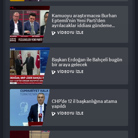
Kamuoyu araştırmacısı Burhan
Eptemli'nin Yeni Parti'den
ayrılacaklar iddiası gündeme
bomba gibi düştü
VIDEOYU İZLE
Başkan Erdoğan ile Bahçeli bugün
bir araya gelecek
VIDEOYU İZLE
CHP’de 12 il başkanlığına atama
yapıldı
VIDEOYU İZLE