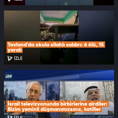
Tayland'da okula silahlı saldırı: 6 ölü, 15 
yaralı
İZLE
İsrail televizyonunda birbirlerine girdiler: 
Bizim yeminli düşmanımızsınız, katiller
İZLE