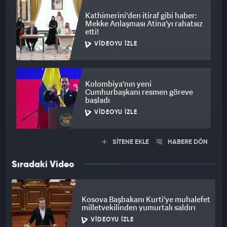
Kathimerini'den itiraf gibi haber:
Mekke Anlaşması Atina'yı rahatsız
etti!
VIDEOYU İZLE
Kolombiya'nın yeni
Cumhurbaşkanı resmen göreve
başladı
VIDEOYU İZLE
SİTENE EKLE
HABERE DÖN
Sıradaki Video
Kosova Başbakanı Kurti'ye muhalefet
milletvekilinden yumurtalı saldırı
VIDEOYU İZLE