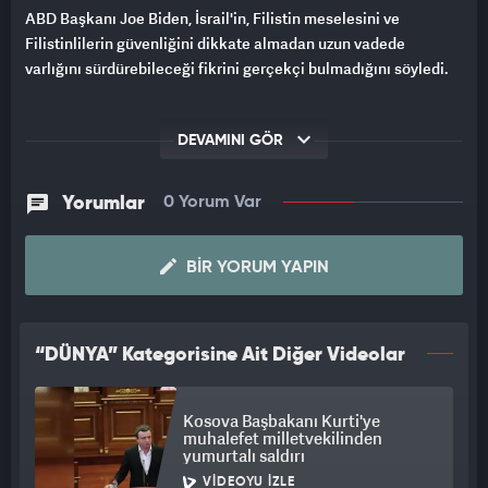
ABD Başkanı Joe Biden, İsrail'in, Filistin meselesini ve
Filistinlilerin güvenliğini dikkate almadan uzun vadede
varlığını sürdürebileceği fikrini gerçekçi bulmadığını söyledi.
DEVAMINI GÖR
Yorumlar
0 Yorum Var
BIR YORUM YAPIN
“DÜNYA” Kategorisine Ait Diğer Videolar
Kosova Başbakanı Kurti'ye
muhalefet milletvekilinden
yumurtalı saldırı
VIDEOYU İZLE