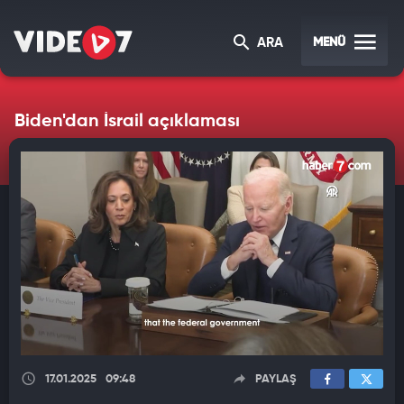
MENÜ
ARA
Biden'dan İsrail açıklaması
17.01.2025
09:48
PAYLAŞ