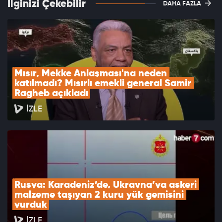
İlginizi Çekebilir
DAHA FAZLA
Mısır, Mekke Anlaşması'na neden 
katılmadı? Mısırlı emekli general Samir 
Ragheb açıkladı
İZLE
Rusya: Karadeniz’de, Ukrayna’ya askeri 
malzeme taşıyan 2 kuru yük gemisini 
vurduk
İZLE