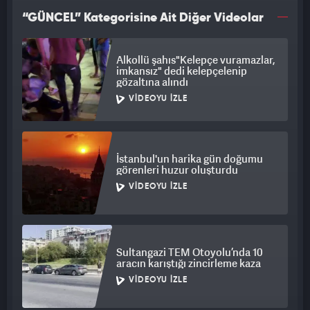
“GÜNCEL” Kategorisine Ait Diğer Videolar
Alkollü şahıs"Kelepçe vuramazlar,
imkansız" dedi kelepçelenip
gözaltına alındı
VIDEOYU İZLE
İstanbul'un harika gün doğumu
görenleri huzur oluşturdu
VIDEOYU İZLE
Sultangazi TEM Otoyolu’nda 10
aracın karıştığı zincirleme kaza
VIDEOYU İZLE