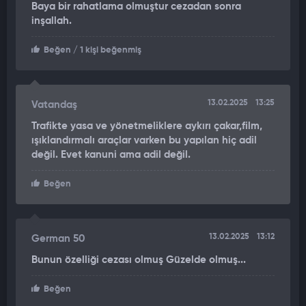
Baya bir rahatlama olmuştur cezadan sonra
Yakışıklı Güvenlik lakaplı Sürmeli’ye kesilen cezalar bununla
inşallah.
sınırlı kalmadı. Ehliyetine 1 ay süreyle el konulurken, aracı da
30 gün boyunca trafikten men edildi. Bu kararla birlikte
Beğen
/ 1 kişi beğenmiş
Sürmeli, hem sosyal medyadaki popülaritesi hem de trafikteki
usulsüzlükleriyle bir kez daha gündem oldu.
13.02.2025
13:25
Vatandaş
Trafikte yasa ve yönetmeliklere aykırı çakar,film,
ışıklandırmalı araçlar varken bu yapılan hiç adil
değil. Evet kanuni ama adil değil.
Beğen
13.02.2025
13:12
German 50
Bunun özelliği cezası olmuş Güzelde olmuş...
Beğen