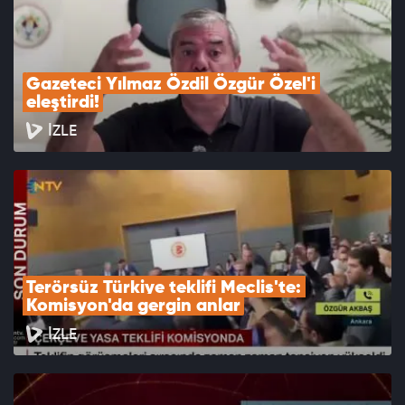
Gazeteci Yılmaz Özdil Özgür Özel'i 
eleştirdi!
İZLE
Terörsüz Türkiye teklifi Meclis'te: 
Komisyon'da gergin anlar
İZLE