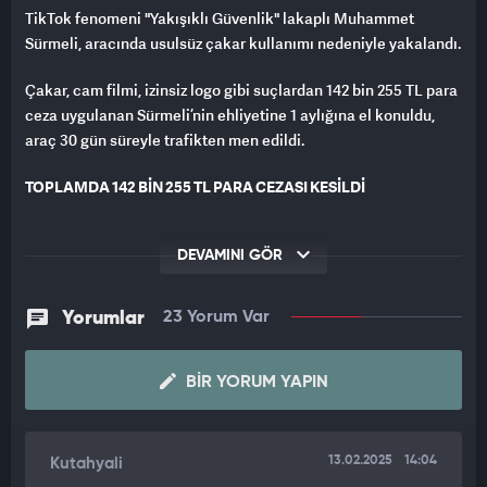
TikTok fenomeni "Yakışıklı Güvenlik" lakaplı Muhammet
Sürmeli, aracında usulsüz çakar kullanımı nedeniyle yakalandı.
Çakar, cam filmi, izinsiz logo gibi suçlardan 142 bin 255 TL para
ceza uygulanan Sürmeli’nin ehliyetine 1 aylığına el konuldu,
araç 30 gün süreyle trafikten men edildi.
TOPLAMDA 142 BİN 255 TL PARA CEZASI KESİLDİ
Trafik ekipleri tarafından durdurulan Muhammet Sürmeli’nin
aracında yapılan kontrollerde, usulsüz çakar kullanımı tespit
DEVAMINI GÖR
edildi.
Yorumlar
23 Yorum Var
Bunun yanı sıra, aracın cam filmi ve izinsiz logo kullanımı gibi
ihlaller de ceza yazılmasına neden oldu.
BIR YORUM YAPIN
Toplamda 142.255 TL’lik idari para cezası kesilen Sürmeli, bu
olayla gündeme oturdu.
13.02.2025
14:04
Kutahyali
ARACI TRAFİKTEN MEN EDİLDİ, EHLİYETİNE EL KONULDU