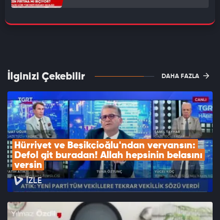
İlginizi Çekebilir
DAHA FAZLA
Hürriyet ve Beşikçioğlu'ndan veryansın: 
Defol git buradan! Allah hepsinin belasını 
versin
İZLE