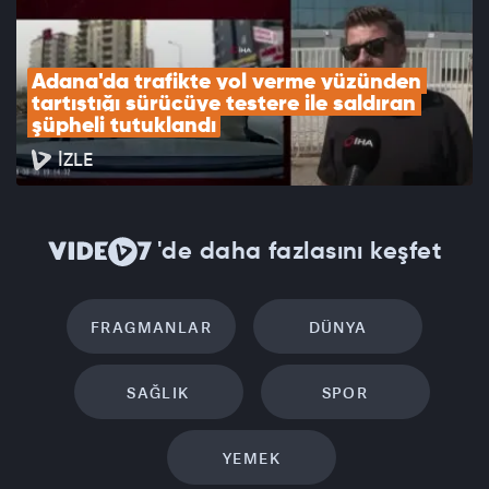
Adana'da trafikte yol verme yüzünden 
tartıştığı sürücüye testere ile saldıran 
şüpheli tutuklandı
İZLE
'de daha fazlasını keşfet
FRAGMANLAR
DÜNYA
SAĞLIK
SPOR
YEMEK