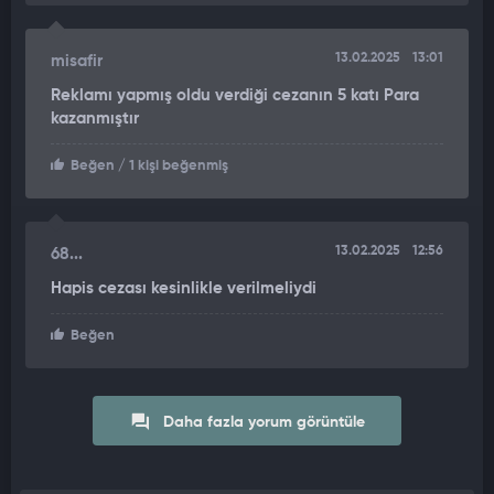
13.02.2025
13:01
misafir
Reklamı yapmış oldu verdiği cezanın 5 katı Para
kazanmıştır
Beğen
/ 1 kişi beğenmiş
13.02.2025
12:56
68...
Hapis cezası kesinlikle verilmeliydi
Beğen
Daha fazla yorum görüntüle