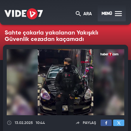
MENÜ
ARA
Sahte çakarla yakalanan Yakışıklı
Güvenlik cezadan kaçamadı
13.02.2025
10:44
PAYLAŞ