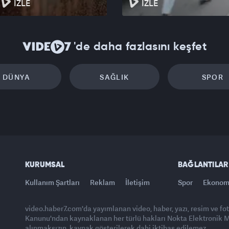
İZLE
İZLE
'de daha fazlasını keşfet
DÜNYA
SAĞLIK
SPOR
KURUMSAL
BAĞLANTILAR
Kullanım Şartları
Reklam
İletişim
Spor
Ekonom
video.haber7.com'da yayımlanan video, haber, yazı, resim ve fo
Kanunu'ndan kaynaklanan her türlü hakları Nokta Elektronik Med
alınmaksızın, kaynak gösterilerek dahi iktibas edilemez.