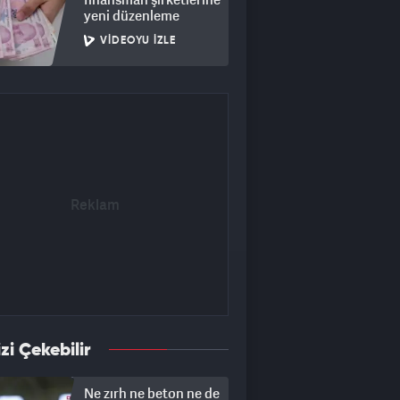
yeni düzenleme
VIDEOYU İZLE
izi Çekebilir
Ne zırh ne beton ne de