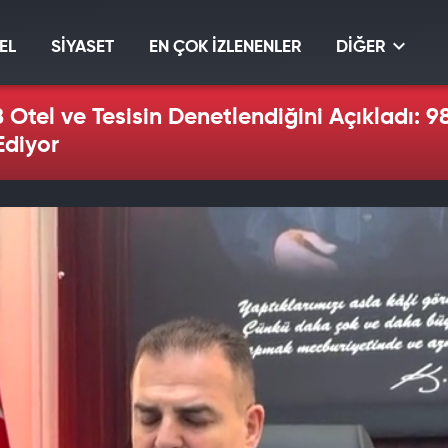
EL
SİYASET
EN ÇOK İZLENENLER
DİĞER
 Otel ve Tesisin Denetlendiğini Açıkladı: 98
diyor