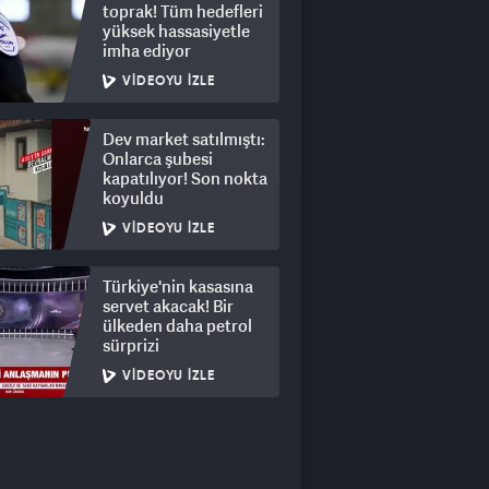
toprak! Tüm hedefleri
yüksek hassasiyetle
imha ediyor
VIDEOYU İZLE
Dev market satılmıştı:
Onlarca şubesi
kapatılıyor! Son nokta
koyuldu
VIDEOYU İZLE
Türkiye'nin kasasına
servet akacak! Bir
ülkeden daha petrol
sürprizi
VIDEOYU İZLE