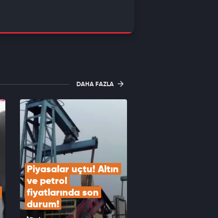
DAHA FAZLA
Piyasalar uçtu! Altın 
ve petrol 
fiyatlarında son 
durum!