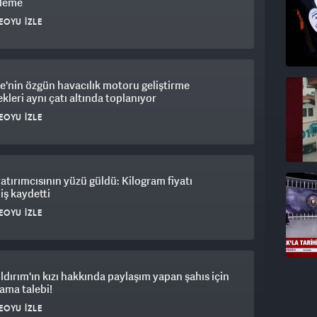
leme
EOYU İZLE
e'nin özgün havacılık motoru geliştirme
kleri aynı çatı altında toplanıyor
EOYU İZLE
yatırımcısının yüzü güldü: Kilogram fiyatı
iş kaydetti
EOYU İZLE
ıldırım'ın kızı hakkında paylaşım yapan şahıs için
ama talebi!
EOYU İZLE