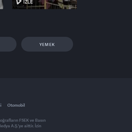
İZLE
YEMEK
i
Otomobil
toğrafların FSEK ve Basın
ya A.Ş.'ye aittir. İzin