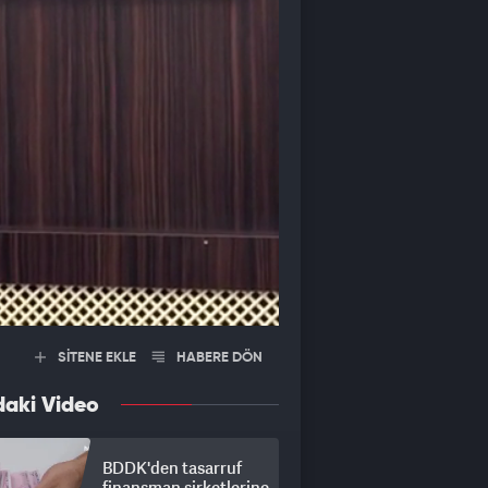
SİTENE EKLE
HABERE DÖN
daki Video
BDDK'den tasarruf
finansman şirketlerine