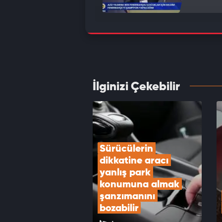
Şehri 
otopar
VID
İlginizi Çekebilir
ABD iç
VID
Sürücülerin 
dikkatine aracı 
yanlış park 
konumuna almak 
şanzımanını 
bozabilir