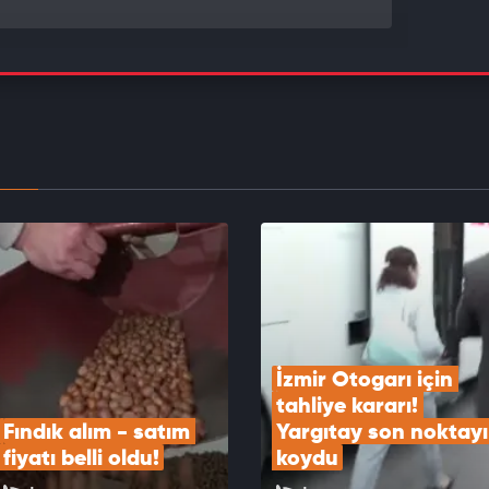
park krizi vurdu: Araç var, yer yok İstanbulluların
k çilesi bitmek bilmiyor
EOYU İZLE
in kritik istihdam verisi açıklandı
EOYU İZLE
İzmir Otogarı için 
tahliye kararı! 
Fındık alım - satım 
Yargıtay son noktayı 
fiyatı belli oldu!
koydu