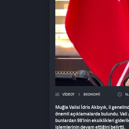
VIDEO7
EKONOMİ
14
Muğla Valisi İdris Akbıyık, il genelin
önemli açıklamalarda bulundu. Vali A
bunlardan 98'inin eksiklikleri gider
işlemlerinin devam ettiğini belirtti.