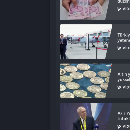
düzen
VID
Türkiy
yetene
VID
Altın 
yüksel
VID
Aziz Y
tutukl
VID