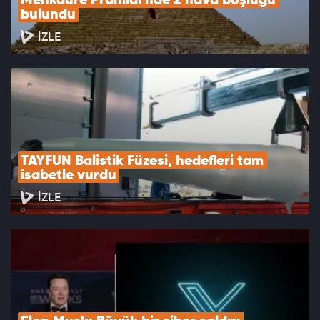
Menkaure Pramidi'nde 2 hava boşluğu 
bulundu
İZLE
TAYFUN Balistik Füzesi, hedefleri tam 
isabetle vurdu
İZLE