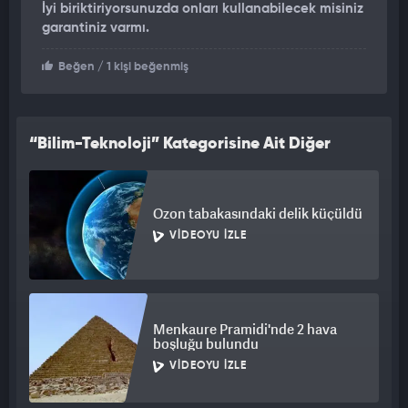
İyi biriktiriyorsunuzda onları kullanabilecek misiniz
garantiniz varmı.
Beğen
/ 1 kişi beğenmiş
“Bilim-Teknoloji” Kategorisine Ait Diğer
Videolar
Ozon tabakasındaki delik küçüldü
VIDEOYU İZLE
Menkaure Pramidi'nde 2 hava
boşluğu bulundu
VIDEOYU İZLE