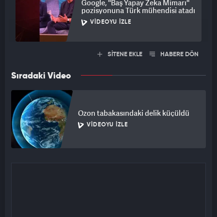
Google, ''Baş Yapay Zeka Mimarı''
pozisyonuna Türk mühendisi atadı
VIDEOYU İZLE
SİTENE EKLE
HABERE DÖN
Sıradaki Video
Ozon tabakasındaki delik küçüldü
VIDEOYU İZLE