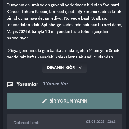
Dünyanın en uzak ve en güvenli yerlerinden biri olan Svalbard
Küresel Tohum Kasası, tarımsal çeşitliliği korumak adına kritik
bir rol oynamaya devam ediyor. Norveç’e bağlı Svalbard
takımadalarındaki Spitsbergen adasında bulunan bu özel depo,
Mayıs 2024 itibarıyla 1,3 milyondan fazla tohum çeşidini
barındırıyor.
Dünya genelindeki gen bankalarından gelen 14 bin yeni örnek,
geçtiğimiz hafta kasadaki koleksiyona eklendi. Sudan’dan
sorgum ve darı, Malavi’den kadife fasulyesi, İsveç’ten
DEVAMINI GÖR
İskandinav ağaç tohumları ve Tayland’dan pirinç çeşitleri bu
yeni katkılar arasında yer aldı.
Yorumlar
1 Yorum Var
BIR YORUM YAPIN
03.03.2025
22:48
Dobraci izmir