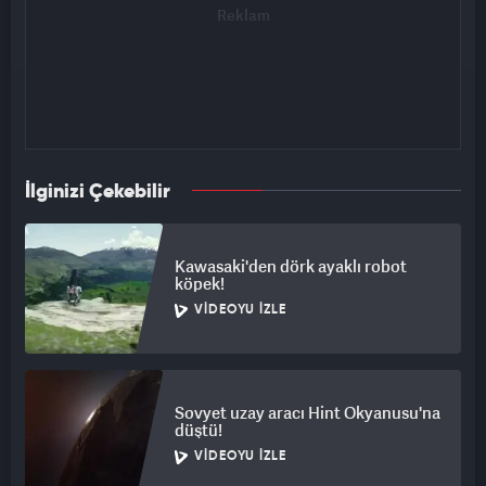
İlginizi Çekebilir
Kawasaki'den dörk ayaklı robot
köpek!
VIDEOYU İZLE
Sovyet uzay aracı Hint Okyanusu'na
düştü!
VIDEOYU İZLE