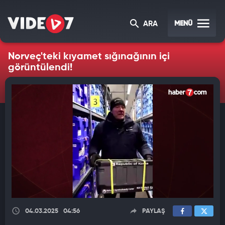
MENÜ
ARA
Norveç'teki kıyamet sığınağının içi
görüntülendi!
04.03.2025
04:56
PAYLAŞ