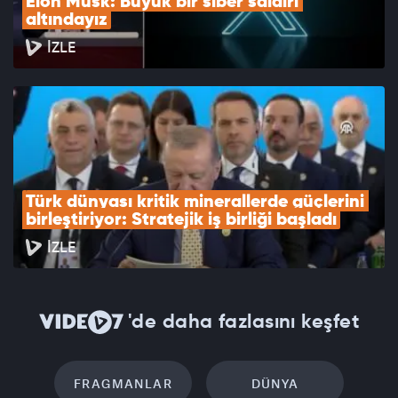
Elon Musk: Büyük bir siber saldırı 
altındayız
İZLE
Türk dünyası kritik minerallerde güçlerini 
birleştiriyor: Stratejik iş birliği başladı
İZLE
'de daha fazlasını keşfet
FRAGMANLAR
DÜNYA