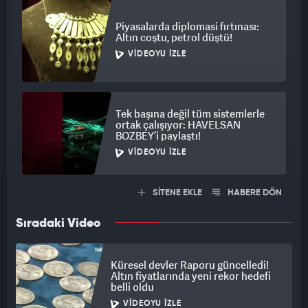
Piyasalarda diplomasi fırtınası:
Altın coştu, petrol düştü!
VIDEOYU İZLE
Tek başına değil tüm sistemlerle
ortak çalışıyor: HAVELSAN
BOZBEY’i paylaştı!
VIDEOYU İZLE
SİTENE EKLE
HABERE DÖN
Sıradaki Video
Küresel devler Raporu güncelledi!
Altın fiyatlarında yeni rekor hedefi
belli oldu
VIDEOYU İZLE