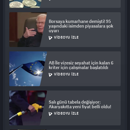
Borsaya kumarhane demişti! 95
yaşındaki isimden piyasalara şok
uyarı
VIDEOYU İZLE
AB İle vizesiz seyahat için kalan 6
kriter için çalışmalar başlatıldı
VIDEOYU İZLE
Salı günü tabela değişiyor:
Akaryakıtta yeni fiyat belli oldu!
VIDEOYU İZLE