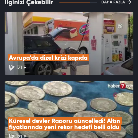
İlginizi Çekebilir
DAHA FAZLA
Avrupa'da dizel krizi kapıda
İZLE
Küresel devler Raporu güncelledi! Altın 
fiyatlarında yeni rekor hedefi belli oldu
İZLE