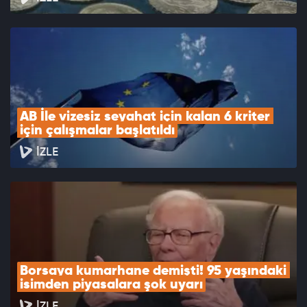
AB İle vizesiz seyahat için kalan 6 kriter 
için çalışmalar başlatıldı
İZLE
Borsaya kumarhane demişti! 95 yaşındaki 
isimden piyasalara şok uyarı
İZLE