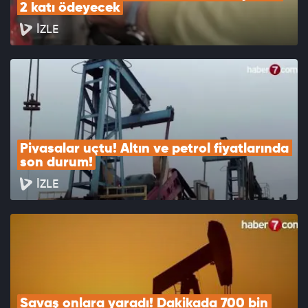
2 katı ödeyecek
İZLE
Piyasalar uçtu! Altın ve petrol fiyatlarında 
son durum!
İZLE
Savaş onlara yaradı! Dakikada 700 bin 