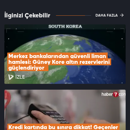
İlginizi Çekebilir
DAHA FAZLA
Merkez bankalarından güvenli liman 
hamlesi: Güney Kore altın rezervlerini 
güçlendiriyor  
İZLE
Kredi kartında bu sınıra dikkat! Geçenler 