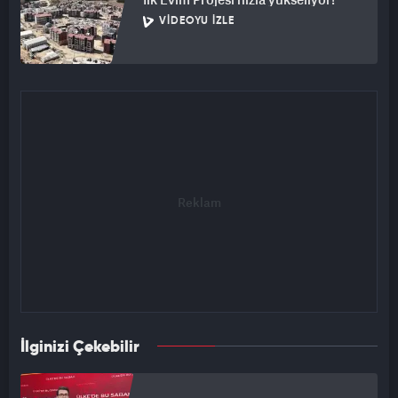
VIDEOYU İZLE
İlginizi Çekebilir