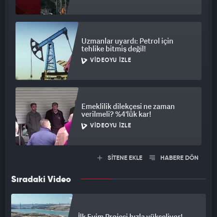
Uzmanlar uyardı: Petrol için
tehlike bitmiş değil!
VIDEOYU İZLE
Emeklilik dilekçesi ne zaman
verilmeli? %4'lük kar!
VIDEOYU İZLE
SİTENE EKLE
HABERE DÖN
Sıradaki Video
İlk Evim Projesi hızla yükseliyor!