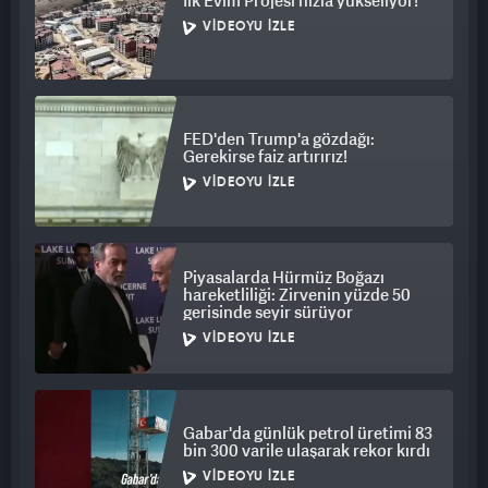
İlk Evim Projesi hızla yükseliyor!
VIDEOYU İZLE
FED'den Trump'a gözdağı:
Gerekirse faiz artırırız!
VIDEOYU İZLE
Piyasalarda Hürmüz Boğazı
hareketliliği: Zirvenin yüzde 50
gerisinde seyir sürüyor
VIDEOYU İZLE
Gabar'da günlük petrol üretimi 83
bin 300 varile ulaşarak rekor kırdı
VIDEOYU İZLE