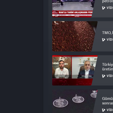
petrol
VID
TMO, k
VID
Türkiy
üretim
VID
Gümüş 
sonras
VID