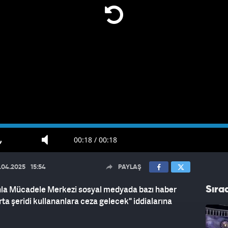
00:18
/
00:18
.04.2025
15:54
PAYLAŞ
nla Mücadele Merkezi sosyal medyada bazı haber
Sıra
rta şeridi kullananlara ceza gelecek" iddialarına