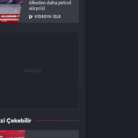
ülkeden daha petrol
sürprizi
VIDEOYU İZLE
izi Çekebilir