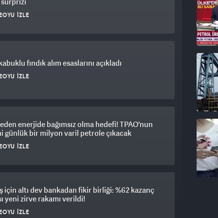
 sürprizi
EOYU İZLE
abuklu fındık alım esaslarını açıkladı
EOYU İZLE
eden enerjide bağımsız olma hedefi! TPAO'nun
i günlük bir milyon varil petrole çıkacak
EOYU İZLE
için altı dev bankadan fikir birliği: %62 kazanç
ı yeni zirve rakamı verildi!
EOYU İZLE