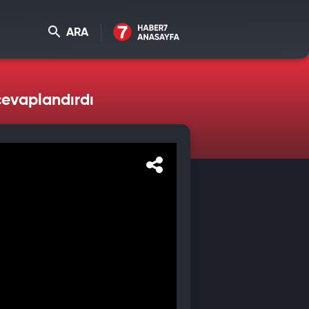
ARA
 cevaplandırdı