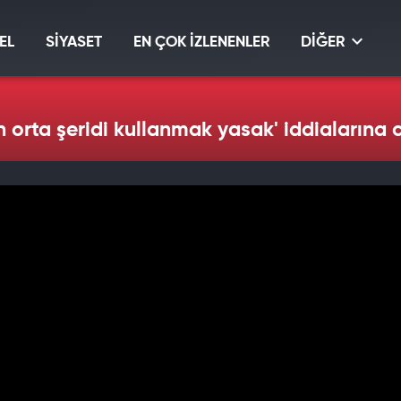
EL
SİYASET
EN ÇOK İZLENENLER
DİĞER
en orta şeridi kullanmak yasak' iddialarına