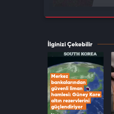
Fındık 
VID
İlginizi Çekebilir
Dev ma
nokta
VID
Merkez 
bankalarından 
güvenli liman 
hamlesi: Güney Kore 
altın rezervlerini 
güçlendiriyor  