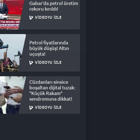
Gabar'da petrol üretim
rekoru kırıldı!
VIDEOYU İZLE
Petrol fiyatlarında
büyük düşüş! Altın
uçuşta!
VIDEOYU İZLE
Cüzdanları sinsice
boşaltan dijital tuzak:
"Küçük Rakam"
sendromuna dikkat!
VIDEOYU İZLE