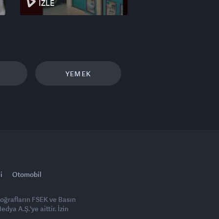
İZLE
YEMEK
i
Otomobil
toğrafların FSEK ve Basın
ya A.Ş.'ye aittir. İzin