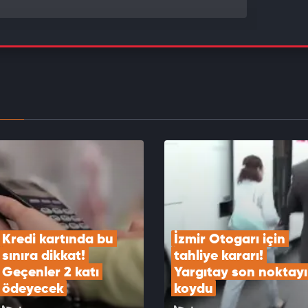
alım - satım fiyatı belli oldu!
EOYU İZLE
rket satılmıştı: Onlarca şubesi kapatılıyor! Son
 koyuldu
EOYU İZLE
Kredi kartında bu 
İzmir Otogarı için 
sınıra dikkat! 
tahliye kararı! 
Geçenler 2 katı 
Yargıtay son noktayı 
ödeyecek
koydu