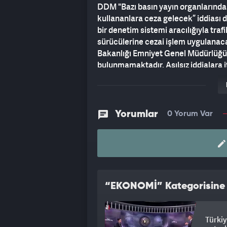
DDM "Bazı basın yayın organlarında y
kullananlara ceza gelecek” iddiası 
bir denetim sistemi aracılığıyla traf
sürücülerine cezai işlem uygulanaca
Bakanlığı Emniyet Genel Müdürlüğü
bulunmamaktadır. Asılsız iddialara it
Yorumlar
0 Yorum Var
“EKONOMİ” Kategorisine A
Türkiy