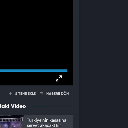
SİTENE EKLE
HABERE DÖN
daki Video
Türkiye'nin kasasına
servet akacak! Bir