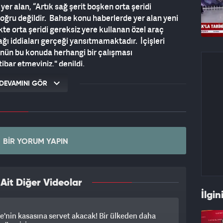
er alan, “Artık sağ şerit boşken orta şeridi
doğru değildir. Bahse konu haberlerde yer alan yeni
ikte orta şeridi gereksiz yere kullanan özel araç
ğı iddiaları gerçeği yansıtmamaktadır. İçişleri
nün bu konuda herhangi bir çalışması
ibar etmeyiniz." denildi.
DEVAMINI GÖR
BIR YORUM YAPIN
it Diğer Videolar
İlgin
e'nin kasasına servet akacak! Bir ülkeden daha