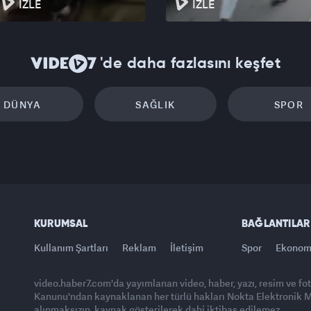
İZLE
İZLE
'de daha fazlasını keşfet
DÜNYA
SAĞLIK
SPOR
KURUMSAL
BAĞLANTILAR
Kullanım Şartları
Reklam
İletişim
Spor
Ekonom
video.haber7.com'da yayımlanan video, haber, yazı, resim ve fo
Kanunu'ndan kaynaklanan her türlü hakları Nokta Elektronik Med
alınmaksızın, kaynak gösterilerek dahi iktibas edilemez.