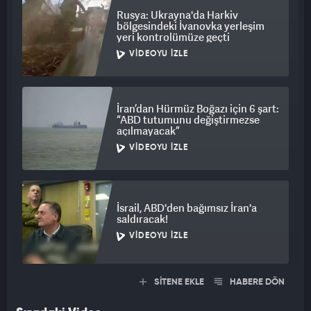
Rusya: Ukrayna'da Harkiv
bölgesindeki İvanovka yerleşim
yeri kontrolümüze geçti
VIDEOYU İZLE
İran’dan Hürmüz Boğazı için 6 şart:
“ABD tutumunu değiştirmezse
açılmayacak”
VIDEOYU İZLE
İsrail, ABD'den bağımsız İran'a
saldıracak!
VIDEOYU İZLE
SİTENE EKLE
HABERE DÖN