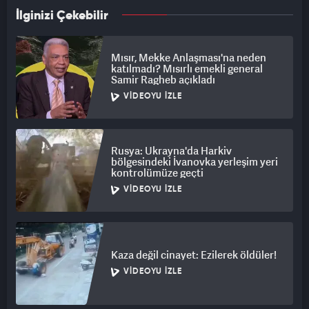
İlginizi Çekebilir
Mısır, Mekke Anlaşması'na neden
katılmadı? Mısırlı emekli general
Samir Ragheb açıkladı
VIDEOYU İZLE
Rusya: Ukrayna'da Harkiv
bölgesindeki İvanovka yerleşim yeri
kontrolümüze geçti
VIDEOYU İZLE
Kaza değil cinayet: Ezilerek öldüler!
VIDEOYU İZLE