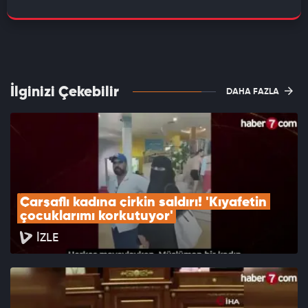
İlginizi Çekebilir
DAHA FAZLA
Çarşaflı kadına çirkin saldırı! 'Kıyafetin 
çocuklarımı korkutuyor'
İZLE