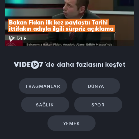
Bakan Fidan ilk kez paylaştı: Tarihi 
ittifakın adıyla ilgili sürpriz açıklama
İZLE
'de daha fazlasını keşfet
FRAGMANLAR
DÜNYA
SAĞLIK
SPOR
YEMEK