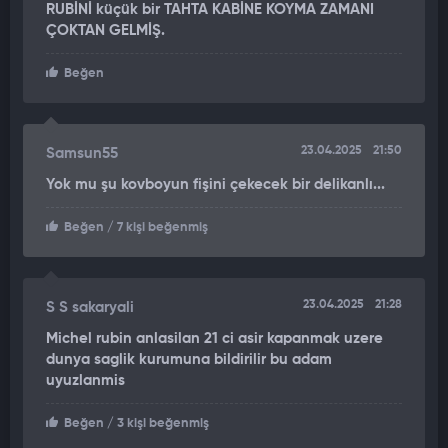
RUBİNİ küçük bir TAHTA KABİNE KOYMA ZAMANI
savunma mekanizmasının devreye girmeyeceğini ifade etti.
ÇOKTAN GELMİŞ.
Rubin, Erdoğan'ın nükleer silah geliştirmesi durumunda her
şeyin değişeceğini ve Batı'nın hala eski Türkiye'yi hayal ettiğini
Beğen
belirtti.
23.04.2025
21:50
Samsun55
Yok mu şu kovboyun fişini çekecek bir delikanlı...
Beğen
/ 7 kişi beğenmiş
23.04.2025
21:28
S S sakaryali
Michel rubin anlasilan 21 ci asir kapanmak uzere
dunya saglik kurumuna bildirilir bu adam
uyuzlanmis
Beğen
/ 3 kişi beğenmiş