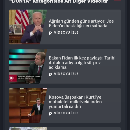
“DÜNYA” Kategorisine Ait Diğer Videolar
Ağrıları günden güne artıyor: Joe
Biden'ın hastalığı ileri safhada!
VIDEOYU İZLE
Bakan Fidan ilk kez paylaştı: Tarihi
ittifakın adıyla ilgili sürpriz
açıklama
VIDEOYU İZLE
Kosova Başbakanı Kurti'ye
muhalefet milletvekilinden
yumurtalı saldırı
VIDEOYU İZLE