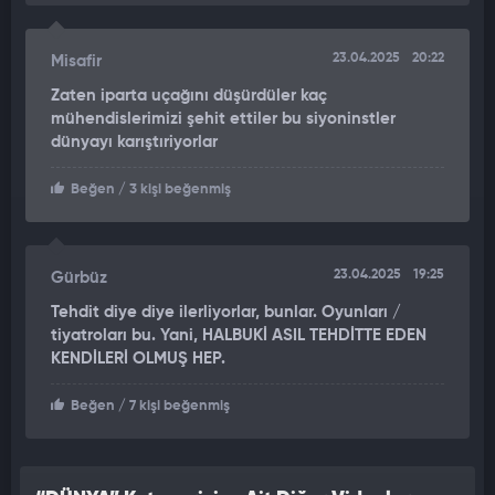
23.04.2025
20:22
Misafir
Zaten iparta uçağını düşürdüler kaç
mühendislerimizi şehit ettiler bu siyoninstler
dünyayı karıştıriyorlar
Beğen
/ 3 kişi beğenmiş
23.04.2025
19:25
Gürbüz
Tehdit diye diye ilerliyorlar, bunlar. Oyunları /
tiyatroları bu. Yani, HALBUKİ ASIL TEHDİTTE EDEN
KENDİLERİ OLMUŞ HEP.
Beğen
/ 7 kişi beğenmiş