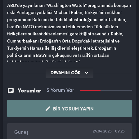
ABD'de yayınlanan "Washington Watch" programında konuşan
eski Pentagon yetkilisi Michael Rubin, Türkiye'nin nükleer
programının Batı için bir tehdit oluşturduğunu belirtti. Rubin,
İsrail'in NATO mekanizmasını tetiklemeden Türk nükleer
fizikçilere suikast düzenlemesi gerektiğini savundu. Rubin,
Cumhurbaşkanı Erdoğan'ın Orta Doğu'daki stratejisini ve
Türkiye'nin Hamas ile ilişkilerini eleştirerek, Erdoğan'ın
politikalarının Batı'nın çöküşünü ve İsrail'in ortadan
kaldırılmasını hedeflediğini iddia etti.
DEVAMINI GÖR
Rubin, Türkiye'nin NATO üyeliğini hem kararları bloke etmek
için kullandığını hem de olası bir askeri çatışmada NATO'nun 5.
maddesini kalkan yaparak korunmayı hedeflediğini öne sürdü.
Yorumlar
5 Yorum Var
Rubin'e göre, NATO'nun 5. maddesi otomatik olarak çalışmıyor
ve bir saldırının dış tehdit olup olmadığını ittifak üyeleri
BIR YORUM YAPIN
belirliyor. Bu da olası bir İsrail müdahalesinde NATO'nun
Türkiye'ye destek vermek zorunda olmadığı anlamına geliyor.
Rubin, İsrail'in hedefi belirsiz şekilde hareket edip nükleer
24.04.2025
09:25
Güneş
bilimcilere suikastler düzenlemesi durumunda NATO'nun