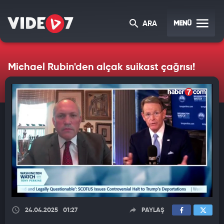
MENÜ
ARA
Michael Rubin'den alçak suikast çağrısı!
24.04.2025
01:27
PAYLAŞ