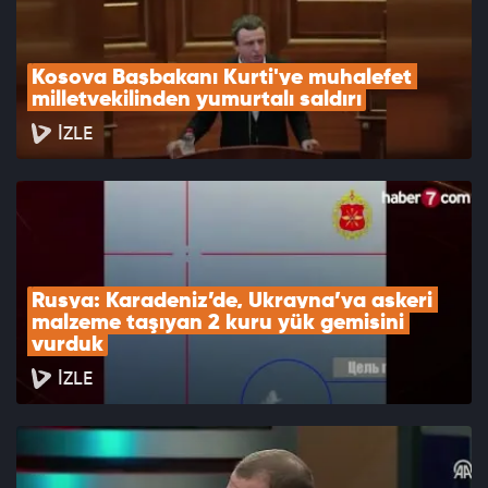
Kosova Başbakanı Kurti'ye muhalefet 
milletvekilinden yumurtalı saldırı
İZLE
Rusya: Karadeniz’de, Ukrayna’ya askeri 
malzeme taşıyan 2 kuru yük gemisini 
vurduk
İZLE