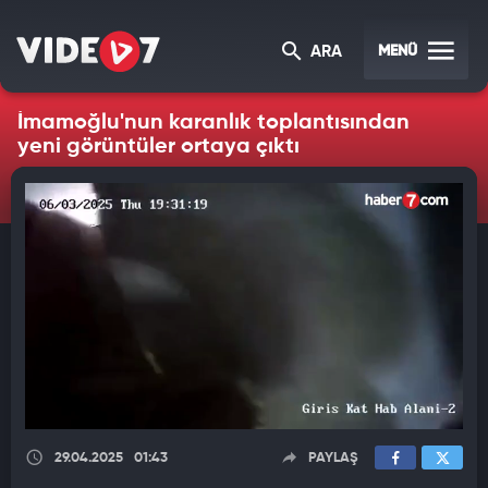
MENÜ
ARA
İmamoğlu'nun karanlık toplantısından
yeni görüntüler ortaya çıktı
29.04.2025
01:43
PAYLAŞ