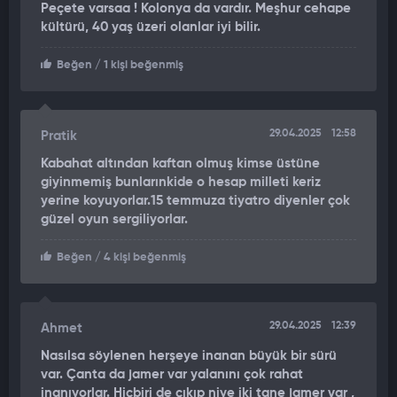
Peçete varsaa ! Kolonya da vardır. Meşhur cehape
kültürü, 40 yaş üzeri olanlar iyi bilir.
Beğen
/ 1 kişi beğenmiş
29.04.2025
12:58
Pratik
Kabahat altından kaftan olmuş kimse üstüne
giyinmemiş bunlarınkide o hesap milleti keriz
yerine koyuyorlar.15 temmuza tiyatro diyenler çok
güzel oyun sergiliyorlar.
Beğen
/ 4 kişi beğenmiş
29.04.2025
12:39
Ahmet
Nasılsa söylenen herşeye inanan büyük bir sürü
var. Çanta da jamer var yalanını çok rahat
inanıyorlar. Hiçbiri de çıkıp niye iki tane jamer var ,