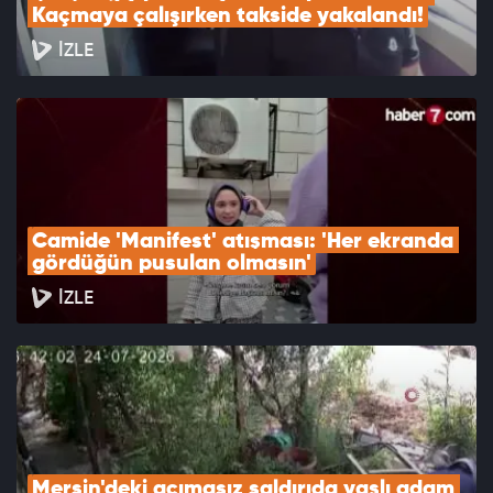
Kaçmaya çalışırken takside yakalandı!
İZLE
Camide 'Manifest' atışması: 'Her ekranda 
gördüğün pusulan olmasın'
İZLE
Mersin'deki acımasız saldırıda yaşlı adam 