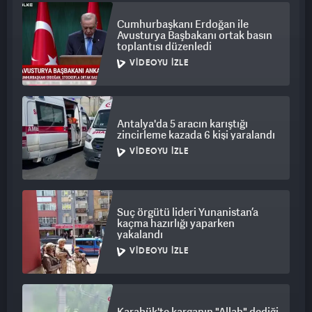
Cumhurbaşkanı Erdoğan ile
Avusturya Başbakanı ortak basın
toplantısı düzenledi
VIDEOYU İZLE
Antalya'da 5 aracın karıştığı
zincirleme kazada 6 kişi yaralandı
VIDEOYU İZLE
Suç örgütü lideri Yunanistan’a
kaçma hazırlığı yaparken
yakalandı
VIDEOYU İZLE
Karabük'te karganın "Allah" dediği