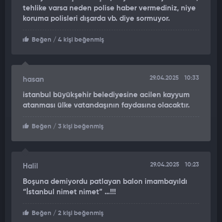
tehlike varsa neden polise haber vermediniz, niye
koruma polisleri dışarda vb. diye sormuyor.
Beğen
/ 4 kişi beğenmiş
29.04.2025
10:33
hasan
istanbul büyükşehir belediyesine acilen kayyum
atanması ülke vatandaşının faydasına olacaktır.
Beğen
/ 3 kişi beğenmiş
29.04.2025
10:23
Halil
Boşuna demiyordu patlayan balon imambayıldı
“İstanbul nimet nimet” …!!!
Beğen
/ 2 kişi beğenmiş