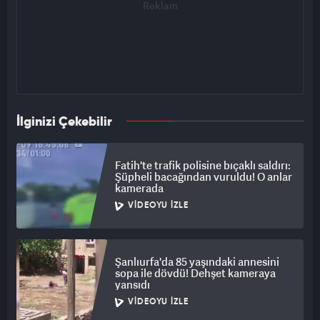
İlginizi Çekebilir
Fatih'te trafik polisine bıçaklı saldırı:
Şüpheli bacağından vuruldu! O anlar
kamerada
VIDEOYU İZLE
Şanlıurfa'da 85 yaşındaki annesini
sopa ile dövdü! Dehşet kameraya
yansıdı
VIDEOYU İZLE