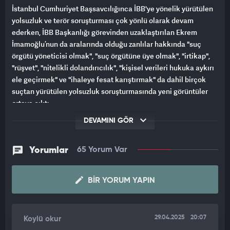
İstanbul Cumhuriyet Başsavcılığınca İBB'ye yönelik yürütülen
yolsuzluk ve terör soruşturması çok yönlü olarak devam
ederken, İBB Başkanlığı görevinden uzaklaştırılan Ekrem
İmamoğlu’nun da aralarında olduğu zanlılar hakkında "suç
örgütü yöneticisi olmak", "suç örgütüne üye olmak", "irtikap",
"rüşvet", "nitelikli dolandırıcılık", "kişisel verileri hukuka aykırı
ele geçirmek" ve "ihaleye fesat karıştırmak" da dahil birçok
suçtan yürütülen yolsuzluk soruşturmasında yeni görüntüler
ortaya çıktı.
DEVAMINI GÖR
İstanbul'da Adnan Çebi'ye ait otelde kritik görüşme öncesi iki
kişinin otelin kameralarını peçete ile kapattığı anlar kamera
tarafından kaydedildi. Görüntülerin devamında Ekrem
Yorumlar
65 Yorum Var
İmamoğlu’nun bir ekiple birlikte geldiği ve elinde bir çantayla
otele giriş yaptığı görüldü.
BIR YORUM YAPIN
29.04.2025
20:07
Koylü okur