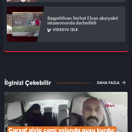
Başpehlivan Serhat Elvan akaryakıt
istasyonunda darbedildi
VIDEOYU İZLE
İlginizi Çekebilir
DAHA FAZLA
Çarşaf giyip cami yolunda pusu kurdu: 