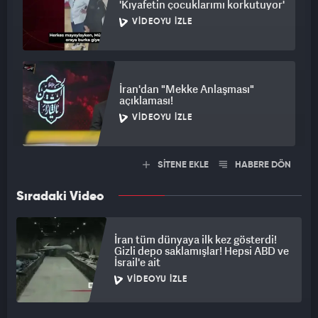
'Kıyafetin çocuklarımı korkutuyor'
VIDEOYU İZLE
İran'dan "Mekke Anlaşması"
açıklaması!
VIDEOYU İZLE
SİTENE EKLE
HABERE DÖN
Sıradaki Video
İran tüm dünyaya ilk kez gösterdi!
Gizli depo saklamışlar! Hepsi ABD ve
İsrail'e ait
VIDEOYU İZLE