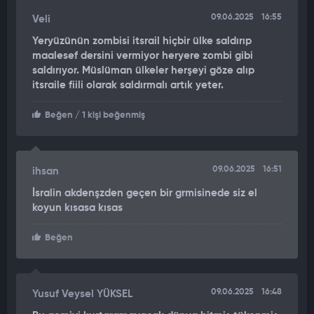
09.06.2025
16:55
Veli
Yeryüzünün zombisi itsrail hiçbir ülke saldırıp
maalesef dersini vermiyor heryere zombi gibi
saldırıyor. Müslüman ülkeler herşeyi göze alıp
itsraile fiili olarak saldırmalı artık yeter.
Beğen
/ 1 kişi beğenmiş
09.06.2025
16:51
ihsan
İsralin akdenşzden geçen bir grmisinede siz el
koyun kısasa kısas
Beğen
09.06.2025
16:48
Yusuf Veysel YÜKSEL