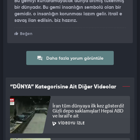
Bu gemiyi kurtaramayacak dünya bitmiş tükenmiş
bir dünyadır. Bu gemi insanlığın sembolü olan bir
gemidir. o insanlığın korunması lazım gelir. itrail e
savaş ilan edilsin. biz hazırız.
Beğen
Daha fazla yorum görüntüle
“DÜNYA” Kategorisine Ait Diğer Videolar
İran tüm dünyaya ilk kez gösterdi!
Gizli depo saklamışlar! Hepsi ABD
ve İsrail'e ait
VIDEOYU İZLE