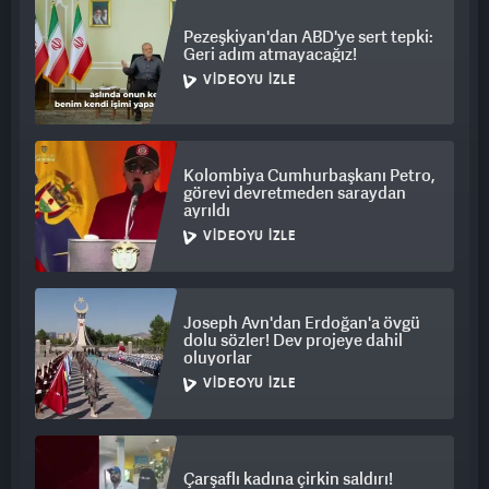
Pezeşkiyan'dan ABD'ye sert tepki:
Geri adım atmayacağız!
VIDEOYU İZLE
Kolombiya Cumhurbaşkanı Petro,
görevi devretmeden saraydan
ayrıldı
VIDEOYU İZLE
Joseph Avn'dan Erdoğan'a övgü
dolu sözler! Dev projeye dahil
oluyorlar
VIDEOYU İZLE
Çarşaflı kadına çirkin saldırı!