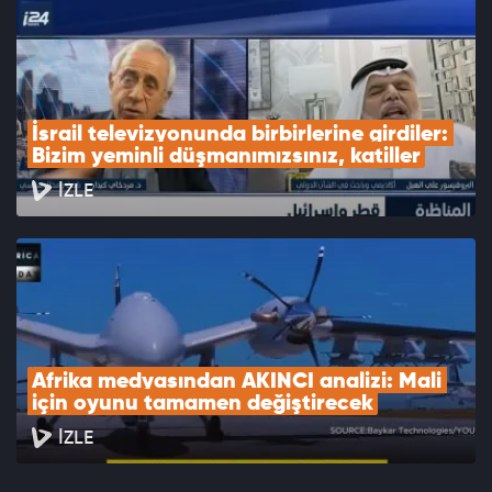
İsrail televizyonunda birbirlerine girdiler: 
Bizim yeminli düşmanımızsınız, katiller
İZLE
Afrika medyasından AKINCI analizi: Mali 
için oyunu tamamen değiştirecek
İZLE