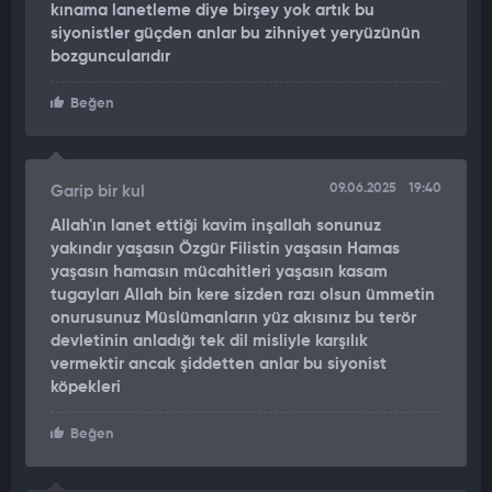
kınama lanetleme diye birşey yok artık bu
siyonistler güçden anlar bu zihniyet yeryüzünün
bozguncularıdır
Beğen
09.06.2025
19:40
Garip bir kul
Allah'ın lanet ettiği kavim inşallah sonunuz
yakındır yaşasın Özgür Filistin yaşasın Hamas
yaşasın hamasın mücahitleri yaşasın kasam
tugayları Allah bin kere sizden razı olsun ümmetin
onurusunuz Müslümanların yüz akısınız bu terör
devletinin anladığı tek dil misliyle karşılık
vermektir ancak şiddetten anlar bu siyonist
köpekleri
Beğen