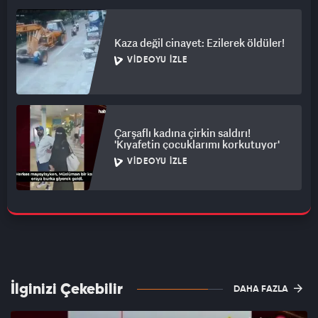
Kaza değil cinayet: Ezilerek öldüler!
VIDEOYU İZLE
Çarşaflı kadına çirkin saldırı!
'Kıyafetin çocuklarımı korkutuyor'
VIDEOYU İZLE
İlginizi Çekebilir
DAHA FAZLA