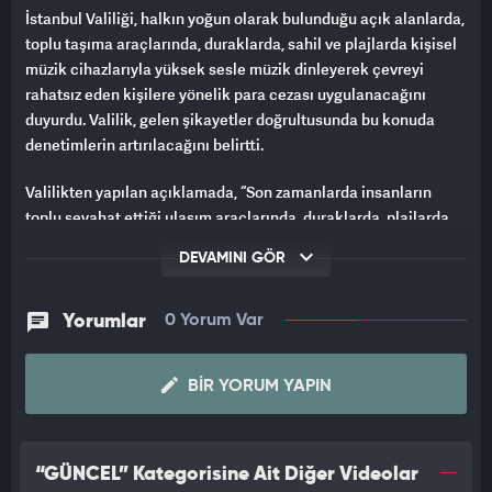
İstanbul Valiliği, halkın yoğun olarak bulunduğu açık alanlarda,
toplu taşıma araçlarında, duraklarda, sahil ve plajlarda kişisel
müzik cihazlarıyla yüksek sesle müzik dinleyerek çevreyi
rahatsız eden kişilere yönelik para cezası uygulanacağını
duyurdu. Valilik, gelen şikayetler doğrultusunda bu konuda
denetimlerin artırılacağını belirtti.
Valilikten yapılan açıklamada, “Son zamanlarda insanların
toplu seyahat ettiği ulaşım araçlarında, duraklarda, plajlarda,
sahillerde, piknik alanlarında ve umuma açık alanlarda kişisel
DEVAMINI GÖR
müzik yayın cihazlarıyla rahatsız edici şekilde gürültü yapıldığı
yönünde çok sayıda şikayet alınmıştır. Bu şikayetler
doğrultusunda İstanbul genelinde sıkı denetimler
Yorumlar
0 Yorum Var
başlatılacaktır,” denildi.
BIR YORUM YAPIN
Açıklamada, bu tür davranışlarda bulunan kişilere 5326 sayılı
Kabahatler Kanunu’nun 36. maddesi kapsamında bireylere
1.406 TL, işletmelere ise 30.478 TL ile 152.895 TL arasında para
cezası uygulanacağı belirtildi.
“GÜNCEL” Kategorisine Ait Diğer Videolar