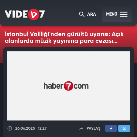
MENÜ
ARA
İstanbul Valiliği'nden gürültü uyarısı: Açık
alanlarda müzik yayınına para cezası
geliyor
26.06.2025
12:27
PAYLAŞ