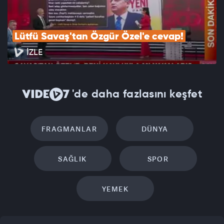
Lütfü Savaş'tan Özgür Özel'e cevap!
İZLE
'de daha fazlasını keşfet
FRAGMANLAR
DÜNYA
SAĞLIK
SPOR
YEMEK