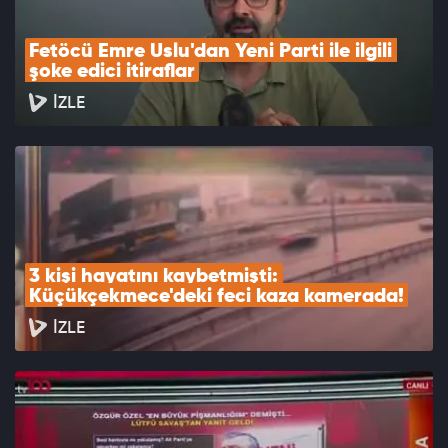
Fetöcü Emre Uslu'dan Yeni Parti ile ilgili 
şoke edici itiraflar
İZLE
3 kişi hayatını kaybetmişti: 
Küçükçekmece'deki feci kaza kamerada!
İZLE