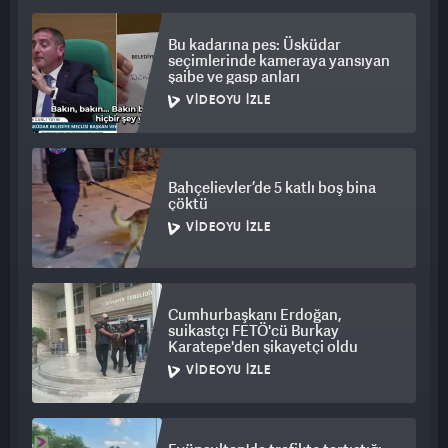
Denetimlerin, kaymakamlıkların koordinasyonunda, yerel
yönetimler, genel kolluk kuvvetleri ve zabıta ekipleri tarafından
Bu kadarına pes: Üsküdar
seçimlerinde kameraya yansıyan
sürdürüleceği vurgulandı. İstanbul Valiliği, halkın huzurunu ve
şaibe ve gasp anları
kamu düzenini korumak adına herkesin daha dikkatli ve
VIDEOYU İZLE
duyarlı olması gerektiğini ifade etti.
Bahçelievler’de 5 katlı boş bina
çöktü
VIDEOYU İZLE
Cumhurbaşkanı Erdoğan,
suikastçı FETÖ'cü Burkay
Karatepe'den şikayetçi oldu
VIDEOYU İZLE