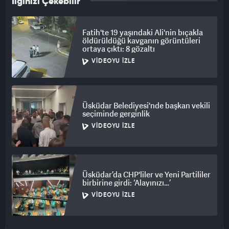
İlginizi Çekebilir
Fatih'te 19 yaşındaki Ali'nin bıçakla
öldürüldüğü kavganın görüntüleri
ortaya çıktı: 8 gözaltı
VIDEOYU İZLE
Üsküdar Belediyesi'nde başkan vekili
seçiminde gerginlik
VIDEOYU İZLE
Üsküdar’da CHP'liler ve Yeni Partililer
birbirine girdi: ‘Alayınızı…’
VIDEOYU İZLE