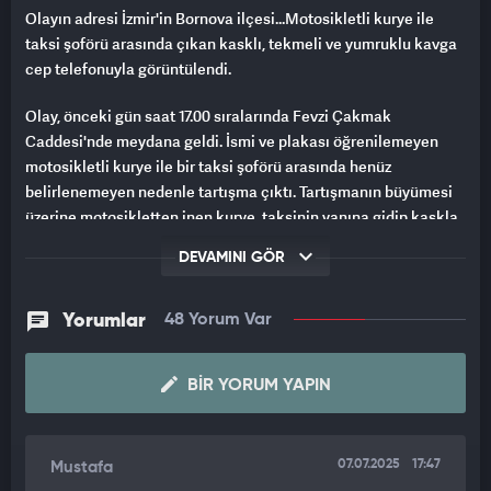
Olayın adresi İzmir'in Bornova ilçesi...Motosikletli kurye ile
taksi şoförü arasında çıkan kasklı, tekmeli ve yumruklu kavga
cep telefonuyla görüntülendi.
Olay, önceki gün saat 17.00 sıralarında Fevzi Çakmak
Caddesi'nde meydana geldi. İsmi ve plakası öğrenilemeyen
motosikletli kurye ile bir taksi şoförü arasında henüz
belirlenemeyen nedenle tartışma çıktı. Tartışmanın büyümesi
üzerine motosikletten inen kurye, taksinin yanına gidip kaskla
vurmaya başladı. Taksiden inen şoför ile kurye arasında
DEVAMINI GÖR
tekmeli ve yumruklu kavga çıktı. Çevredekiler, tarafları ayırıp
kavgayı sonlandırdı. Tarafların birbirinden şikayetçi olmadığı
öğrenildi. Kavga anı, çevredekilerden biri tarafından cep
Yorumlar
48 Yorum Var
telefonuyla kaydedildi.
BIR YORUM YAPIN
Bu arada kuryenin kaskla vurarak, taksiye verdiği zararı
karşılayacağı öğrenildi.
07.07.2025
17:47
Mustafa