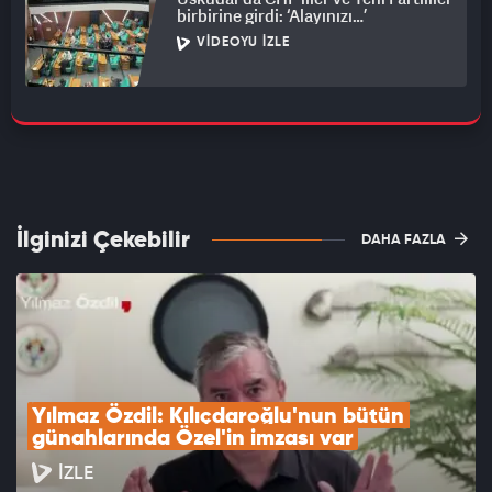
birbirine girdi: ‘Alayınızı…’
VIDEOYU İZLE
İlginizi Çekebilir
DAHA FAZLA
Yılmaz Özdil: Kılıçdaroğlu'nun bütün 
günahlarında Özel'in imzası var
İZLE