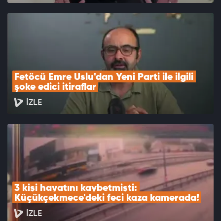
Fetöcü Emre Uslu'dan Yeni Parti ile ilgili 
şoke edici itiraflar
İZLE
3 kişi hayatını kaybetmişti: 
Küçükçekmece'deki feci kaza kamerada!
İZLE