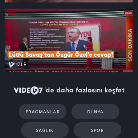
Lütfü Savaş'tan Özgür Özel'e cevap!
İZLE
'de daha fazlasını keşfet
FRAGMANLAR
DÜNYA
SAĞLIK
SPOR