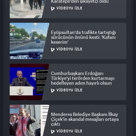
Karatepe'den şikayetçi oldu
VIDEOYU İZLE
Eyüpsultan'da trafikte tartıştığı
sürücünün önünü kesti: 'Kafanı
keserim'
VIDEOYU İZLE
Cumhurbaşkanı Erdoğan:
Türkiye'yi terörden kurtarmayı
hedefleyen adım hayırlı olsun
VIDEOYU İZLE
Menderes Belediye Başkanı İlkay
Çiçek'in skandal mesajları ortaya
çıktı
VIDEOYU İZLE