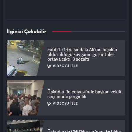
İlginizi Çekebilir
Fatih'te 19 yaşındaki Ali'nin bıçakla
öldürüldüğü kavganın görüntüleri
ortaya çıktı: 8 gözaltı
VIDEOYU İZLE
Üsküdar Belediyesi'nde başkan vekili
seçiminde gerginlik
VIDEOYU İZLE
Üsküdar’da CHP'liler ve Yeni Partililer