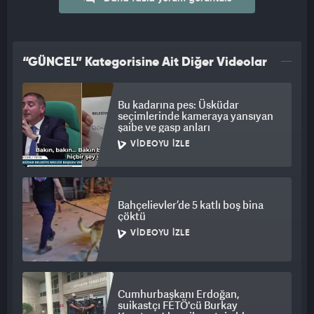
“GÜNCEL” Kategorisine Ait Diğer Videolar
Bu kadarına pes: Üsküdar
seçimlerinde kameraya yansıyan
şaibe ve gasp anları
VIDEOYU İZLE
Bahçelievler’de 5 katlı boş bina
çöktü
VIDEOYU İZLE
Cumhurbaşkanı Erdoğan,
suikastçı FETÖ'cü Burkay