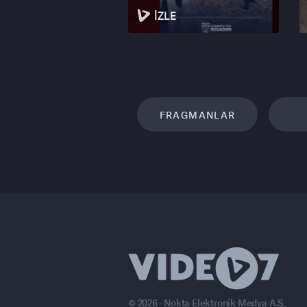
İZLE
FRAGMANLAR
© 2026 - Nokta Elektronik Medya A.Ş.