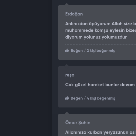
Erdoğan
Anlınızdan öpüyorum Allah size b
muhammede komşu eylesin bizede 
diyorum yolunuz yolumuzdur
Beğen
/ 2 kişi beğenmiş
reşo
Cok güzel hareket bunlar devam
Beğen
/ 4 kişi beğenmiş
Ömer Şahin
Allahınıza kurban yeryüzünün asl