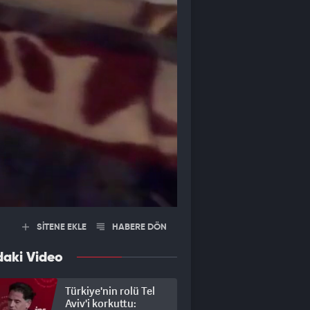
SİTENE EKLE
HABERE DÖN
daki Video
Türkiye'nin rolü Tel
Aviv'i korkuttu: