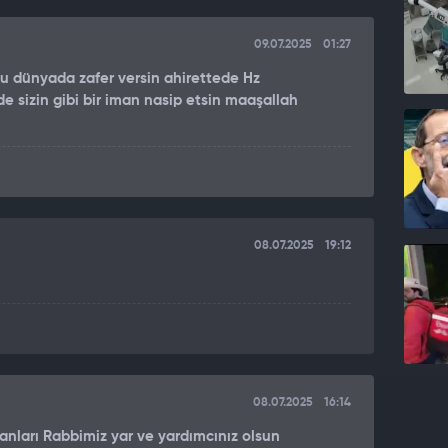
09.07.2025
01:27
u dünyada zafer versin ahirettede Hz
sizin gibi bir iman nasip etsin maaşallah
08.07.2025
19:12
08.07.2025
16:14
anları Rabbimiz yar ve yardımcınız olsun