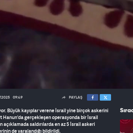
7.2025
09:49
PAYLAŞ
yor. Büyük kayıplar verene İsrail yine birçok askerini
Sıra
yt Hanun'da gerçekleşen operasyonda bir İsrail
n açıklamada saldırılarda en az 5 İsrail askeri
rinin de yaralandığı bildirildi.