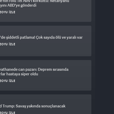
e'nin rolü Tel Aviv'i korkuttu: Netanyahu
yını ABD'ye gönderdi
EOYU İZLE
'de şiddetli patlama! Çok sayıda ölü ve yaralı var
EOYU İZLE
yathanede can pazarı: Deprem sırasında
lar hastaya siper oldu
EOYU İZLE
d Trump: Savaş yakında sonuçlanacak
EOYU İZLE