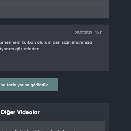
08.07.2025
16:11
n cehennem kurban olurum ben sizin imaniniza
püyorum gözlerinden
ha fazla yorum görüntüle
 Diğer Videolar