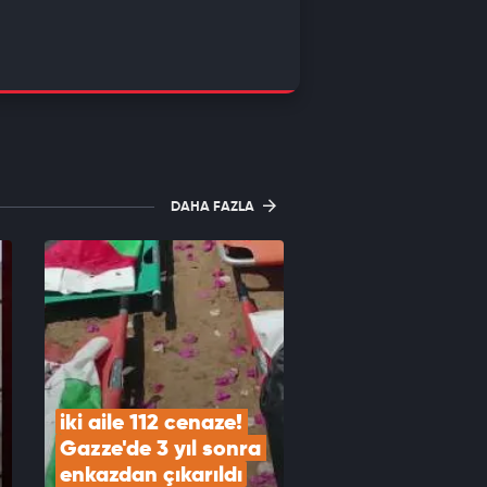
DAHA FAZLA
iki aile 112 cenaze! 
Gazze'de 3 yıl sonra 
enkazdan çıkarıldı