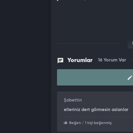
Yorumlar
16 Yorum Var
Şabettin
elleriniz dert gõrmesin aslanlar
Beğen
/ 1 kişi beğenmiş