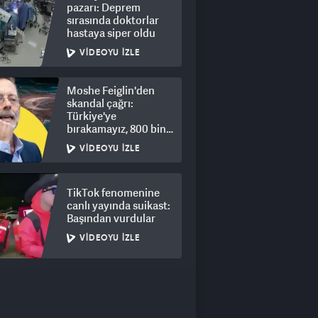
pazarı: Deprem
sırasında doktorlar
hastaya siper oldu
VIDEOYU İZLE
Moshe Feiglin'den
skandal çağrı:
Türkiye'ye
bırakamayız, 800 bin
kişi için derhal sürgün!
VIDEOYU İZLE
TikTok fenomenine
canlı yayında suikast:
Başından vurdular
VIDEOYU İZLE