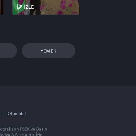
İZLE
YEMEK
i
Otomobil
toğrafların FSEK ve Basın
ya A.Ş.'ye aittir. İzin