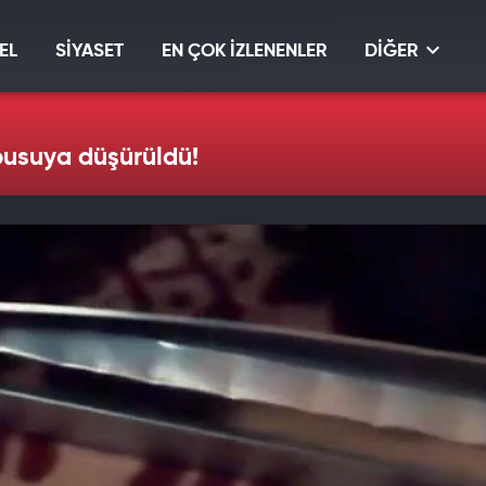
EL
SİYASET
EN ÇOK İZLENENLER
DİĞER
 pusuya düşürüldü!