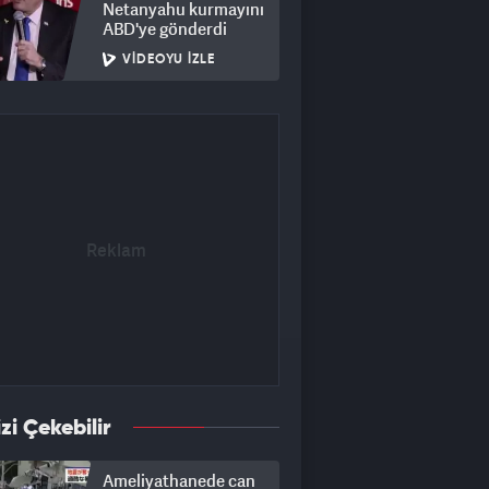
Netanyahu kurmayını
ABD'ye gönderdi
VIDEOYU İZLE
izi Çekebilir
Ameliyathanede can