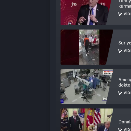
Türkiy
kurma
VID
Suriye
VID
Ameli
doktor
VID
Donal
VID