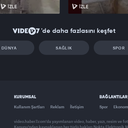
İZLE
İZLE
'de daha fazlasını keşfet
DÜNYA
SAĞLIK
SPOR
KURUMSAL
BAĞLANTILAR
Kullanım Şartları
Reklam
İletişim
Spor
Ekonom
video.haber7.com'da yayımlanan video, haber, yazı, resim ve fo
Kanunu'ndan kaynaklanan her türlü hakları Nokta Elektronik Med