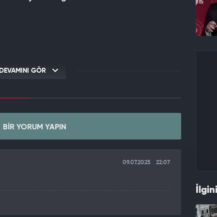
DEVAMINI GÖR
BIR YORUM YAPIN
09.07.2025
22:07
İlgin