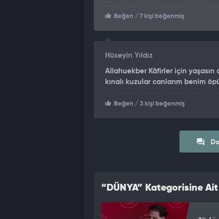
Beğen
/ 7 kişi beğenmiş
Hüseyin Yıldız
Allahuekber Kâfirler için yaşası
kınalı kuzular canlarım benim ö
Beğen
/ 3 kişi beğenmiş
Da
“DÜNYA” Kategorisine Ait