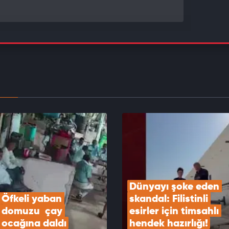
Hürmüz, İran'a yönelik tehditler sona erene kadar
 kalacak
EOYU İZLE
r’den hükümet güçlerine roket ve İHA saldırısı:
EOYU İZLE
Dünyayı şoke eden 
Öfkeli yaban 
skandal: Filistinli 
domuzu  çay 
esirler için timsahlı 
ocağına daldı
hendek hazırlığı!