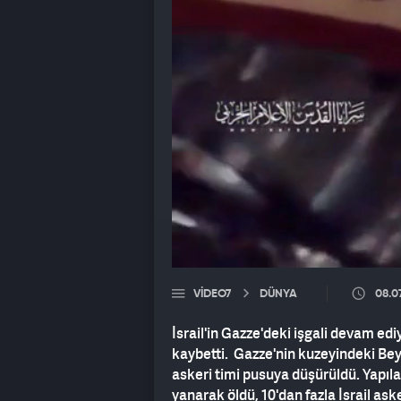
VIDEO7
DÜNYA
08.0
İsrail'in Gazze'deki işgali devam edi
kaybetti. Gazze'nin kuzeyindeki Be
askeri timi pusuya düşürüldü. Yapıla
yanarak öldü, 10'dan fazla İsrail aske