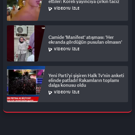
ettiler: Koreli yayıncıya çirkin taciz
VIDEOYU İZLE
Camide 'Manifest' atışması: 'Her
ekranda gördüğün pusulan olmasın'
VIDEOYU İZLE
Yeni Parti'yi şişiren Halk Tv'nin anketi
elinde patladı! Rakamların toplamı
dalga konusu oldu
VIDEOYU İZLE