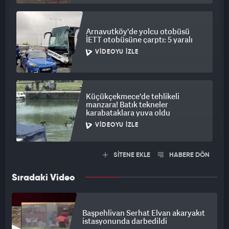
Arnavutköy'de yolcu otobüsü
İETT otobüsüne çarptı: 5 yaralı
VIDEOYU İZLE
Küçükçekmece'de tehlikeli
manzara! Batık tekneler
karabataklara yuva oldu
VIDEOYU İZLE
SİTENE EKLE
HABERE DÖN
Sıradaki Video
Başpehlivan Serhat Elvan akaryakıt
istasyonunda darbedildi