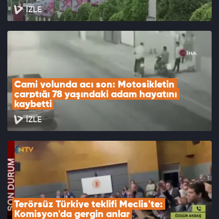
İZLE
Cami yolunda acı son: Motosikletin 
çarptığı 78 yaşındaki adam hayatını 
kaybetti
İZLE
Terörsüz Türkiye teklifi Meclis'te: 
Komisyon'da gergin anlar