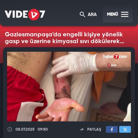
MENÜ
ARA
Gaziosmanpaşa'da engelli kişiye yönelik
gasp ve üzerine kimyasal sıvı dökülerek
yakılma iddiası
08.07.2025
09:50
PAYLAŞ