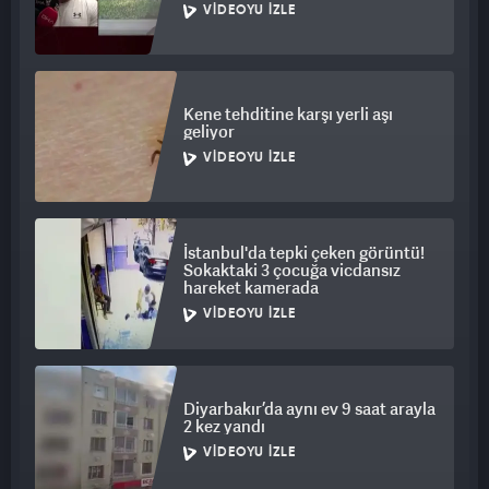
VIDEOYU İZLE
Kene tehditine karşı yerli aşı
geliyor
VIDEOYU İZLE
İstanbul'da tepki çeken görüntü!
Sokaktaki 3 çocuğa vicdansız
hareket kamerada
VIDEOYU İZLE
Diyarbakır’da aynı ev 9 saat arayla
2 kez yandı
VIDEOYU İZLE