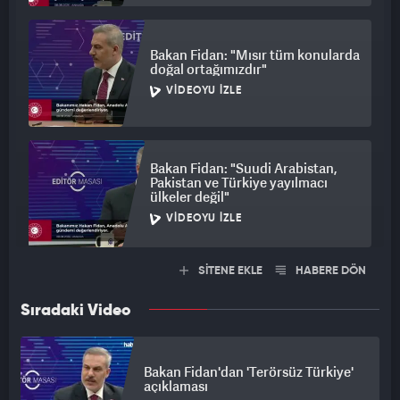
Bakan Fidan: "Mısır tüm konularda
doğal ortağımızdır"
VIDEOYU İZLE
Bakan Fidan: "Suudi Arabistan,
Pakistan ve Türkiye yayılmacı
ülkeler değil"
VIDEOYU İZLE
SİTENE EKLE
HABERE DÖN
Sıradaki Video
Bakan Fidan'dan 'Terörsüz Türkiye'
açıklaması