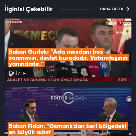
İlginizi Çekebilir
DAHA FAZLA
Bakan Gürlek: "Asla meydanı boş 
sanmayın, devlet buradadır. Vatandaşının 
yanındadır."
İZLE
Bakan Fidan: "Osmanlı'dan beri bölgedeki 
en büyük adım"