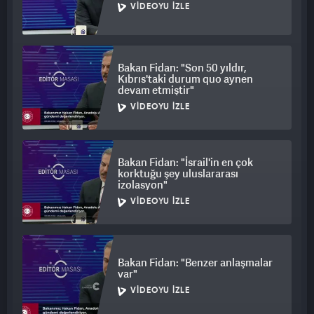
VIDEOYU İZLE
Bakan Fidan: "Son 50 yıldır,
Kıbrıs'taki durum quo aynen
devam etmiştir"
VIDEOYU İZLE
Bakan Fidan: "İsrail'in en çok
korktuğu şey uluslararası
izolasyon"
VIDEOYU İZLE
Bakan Fidan: "Benzer anlaşmalar
var"
VIDEOYU İZLE