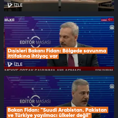
İZLE
Dışişleri Bakanı Fidan: Bölgede savunma 
ittifakına ihtiyaç var
İZLE
Bakan Fidan: "Suudi Arabistan, Pakistan 
ve Türkiye yayılmacı ülkeler değil"