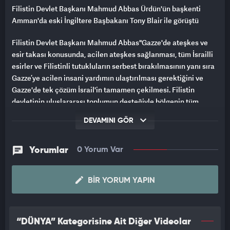
Filistin Devlet Başkanı Mahmud Abbas Ürdün'ün başkenti
Amman'da eski İngiltere Başbakanı Tony Blair ile görüştü
Filistin Devlet Başkanı Mahmud Abbas"Gazze'de ateşkes ve
esir takası konusunda, acilen ateşkes sağlanması, tüm İsrailli
esirler ve Filistinli tutukluların serbest bırakılmasının yanı sıra
Gazze’ye acilen insani yardımın ulaştırılması gerektiğini ve
Gazze'de tek çözüm İsrail'in tamamen çekilmesi. Filistin
devletinin uluslararası toplumun desteğiyle bölgenin tüm
sorumluluklarını üstlenmesi sağlanmalıdır"dedi.
DEVAMINI GÖR
Yorumlar
0 Yorum Var
BIR YORUM YAPIN
“DÜNYA” Kategorisine Ait Diğer Videolar