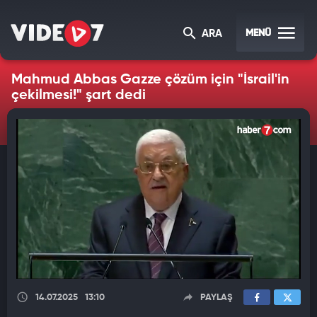
MENÜ
ARA
Mahmud Abbas Gazze çözüm için "İsrail'in
çekilmesi!" şart dedi
14.07.2025
13:10
PAYLAŞ