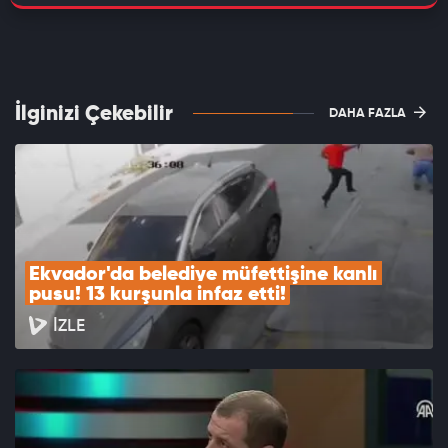
İlginizi Çekebilir
DAHA FAZLA
Ekvador'da belediye müfettişine kanlı 
pusu! 13 kurşunla infaz etti!
İZLE