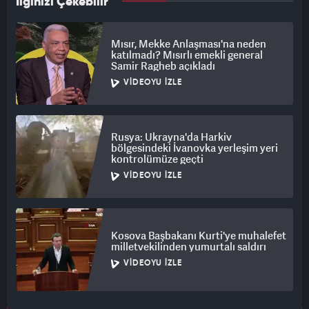
İlginizi Çekebilir
Mısır, Mekke Anlaşması'na neden
katılmadı? Mısırlı emekli general
Samir Ragheb açıkladı
VIDEOYU İZLE
Rusya: Ukrayna'da Harkiv
bölgesindeki İvanovka yerleşim yeri
kontrolümüze geçti
VIDEOYU İZLE
Kosova Başbakanı Kurti'ye muhalefet
milletvekilinden yumurtalı saldırı
VIDEOYU İZLE