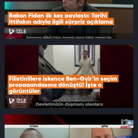
Bakan Fidan ilk kez paylaştı: Tarihi 
ittifakın adıyla ilgili sürpriz açıklama
İZLE
Filistinlilere işkence Ben-Gvir'in seçim 
propagandasına dönüştü! İşte o 
görüntüler
İZLE