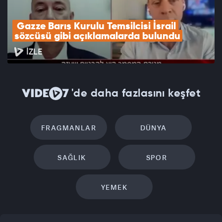
 Gazze Barış Kurulu Temsilcisi İsrail 
sözcüsü gibi açıklamalarda bulundu
İZLE
'de daha fazlasını keşfet
FRAGMANLAR
DÜNYA
SAĞLIK
SPOR
YEMEK