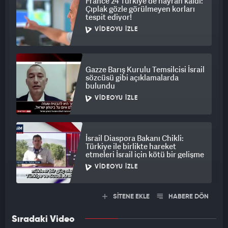
France 24 Türkiye'de hayran kaldı:
Çıplak gözle görülmeyen korları
tespit ediyor!
VIDEOYU İZLE
Gazze Barış Kurulu Temsilcisi İsrail
sözcüsü gibi açıklamalarda
bulundu
VIDEOYU İZLE
İsrail Diaspora Bakanı Chikli:
Türkiye ile birlikte hareket
etmeleri İsrail için kötü bir gelişme
VIDEOYU İZLE
SİTENE EKLE
HABERE DÖN
Sıradaki Video