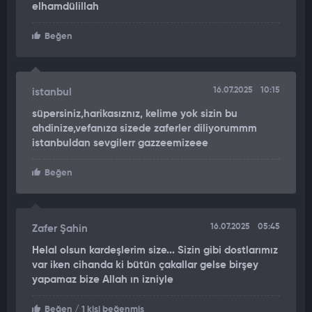
elhamdülillah
Beğen
16.07.2025
10:15
istanbul
süpersiniz,harikasıznız, kelime yok sizin bu
ahdinize,vefanıza sizede zaferler diliyorummm
istanbuldan sevgilerr gazzeemizeee
Beğen
16.07.2025
05:45
Zafer Şahin
Helal olsun kardeşlerim size... Sizin gibi dostlarımız
var iken cihanda ki bütün çakallar gelse birşey
yapamaz bize Allah ın izniyle
Beğen
/ 1 kişi beğenmiş