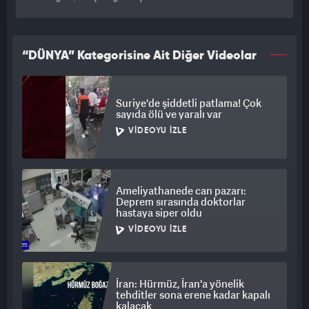
“DÜNYA” Kategorisine Ait Diğer Videolar
Suriye'de şiddetli patlama! Çok
sayıda ölü ve yaralı var
VIDEOYU İZLE
Ameliyathanede can pazarı:
Deprem sırasında doktorlar
hastaya siper oldu
VIDEOYU İZLE
İran: Hürmüz, İran'a yönelik
tehditler sona erene kadar kapalı
kalacak