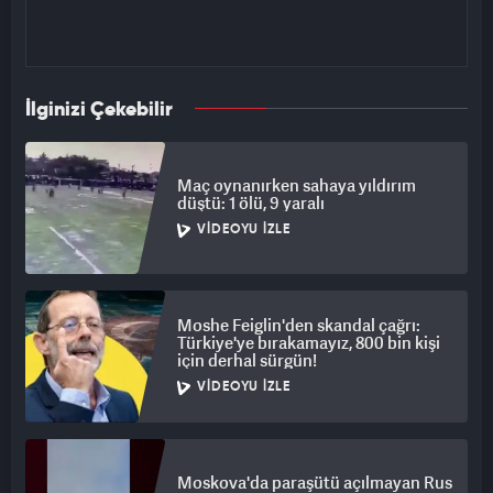
İlginizi Çekebilir
Maç oynanırken sahaya yıldırım
düştü: 1 ölü, 9 yaralı
VIDEOYU İZLE
Moshe Feiglin'den skandal çağrı:
Türkiye'ye bırakamayız, 800 bin kişi
için derhal sürgün!
VIDEOYU İZLE
Moskova'da paraşütü açılmayan Rus