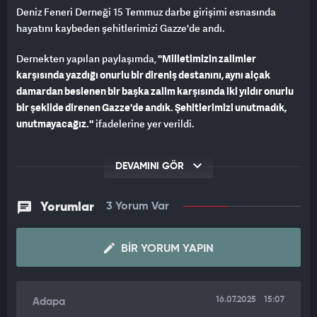
Deniz Feneri Derneği 15 Temmuz darbe girişimi esnasında
hayatını kaybeden şehitlerimizi Gazze'de andı.
Dernekten yapılan paylaşımda,
''Milletimizin zalimler
karşısında yazdığı onurlu bir direniş destanını, aynı alçak
damardan beslenen bir başka zalim karşısında iki yıldır onurlu
bir şekilde direnen Gazze'de andık. Şehitlerimizi unutmadık,
unutmayacağız.''
ifadelerine yer verildi.
DEVAMINI GÖR
Yorumlar
3 Yorum Var
BIR YORUM YAPIN
16.07.2025
15:07
Adapa