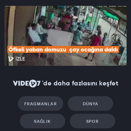
Öfkeli yaban domuzu  çay ocağına daldı
İZLE
'de daha fazlasını keşfet
FRAGMANLAR
DÜNYA
SAĞLIK
SPOR