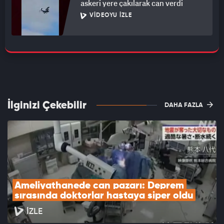
askeri yere çakılarak can verdi
VIDEOYU İZLE
İlginizi Çekebilir
DAHA FAZLA
Ameliyathanede can pazarı: Deprem 
sırasında doktorlar hastaya siper oldu
İZLE