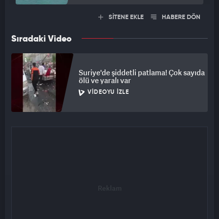
SİTENE EKLE
HABERE DÖN
Sıradaki Video
Suriye'de şiddetli patlama! Çok sayıda
ölü ve yaralı var
VIDEOYU İZLE