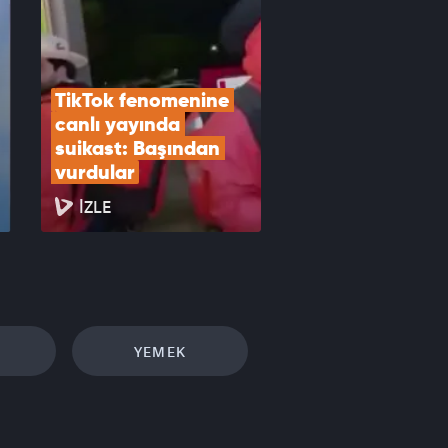
TikTok fenomenine 
canlı yayında 
suikast: Başından 
vurdular
İZLE
YEMEK