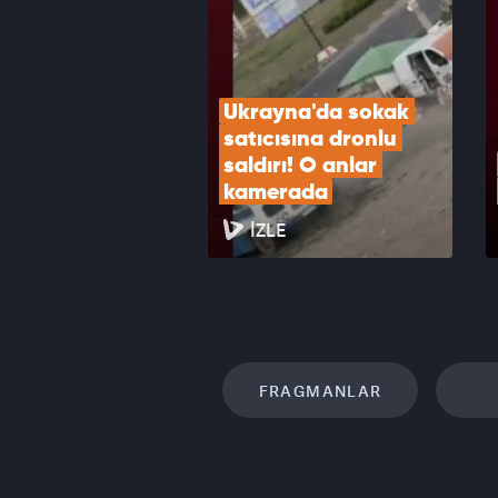
VID
Ukrayna'da sokak 
satıcısına dronlu 
saldırı! O anlar 
kamerada
İZLE
FRAGMANLAR