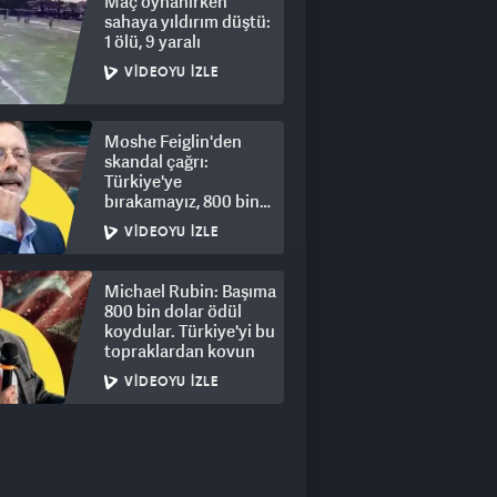
Maç oynanırken
sahaya yıldırım düştü:
1 ölü, 9 yaralı
VIDEOYU İZLE
Moshe Feiglin'den
skandal çağrı:
Türkiye'ye
bırakamayız, 800 bin
kişi için derhal sürgün!
VIDEOYU İZLE
Michael Rubin: Başıma
800 bin dolar ödül
koydular. Türkiye'yi bu
topraklardan kovun
VIDEOYU İZLE