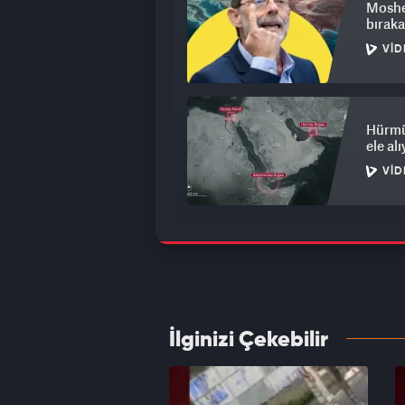
Moshe 
bıraka
VID
Hürmüz
ele al
VID
Öfkeli
VID
İlginizi Çekebilir
Polony
Ortalı