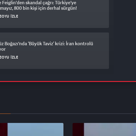
Feiglin'den skandal çağrı: Türkiye'ye
mayız, 800 bin kişi için derhal sürgün!
EOYU İZLE
 Boğazı'nda ‘Büyük Taviz’ krizi: İran kontrolü
ıyor
EOYU İZLE
 yaban domuzu çay ocağına daldı
EOYU İZLE
a'da yolcu treni saman yüklü römorka çarptı!
k savaş alanına döndü