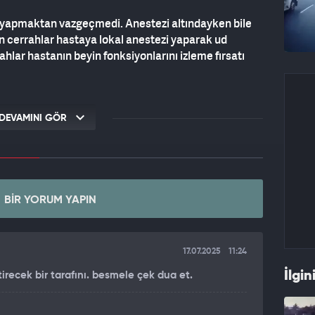
şi yapmaktan vazgeçmedi. Anestezi altındayken bile
n cerrahlar hastaya lokal anestezi yaparak ud
ahlar hastanın beyin fonksiyonlarını izleme fırsatı
DEVAMINI GÖR
BIR YORUM YAPIN
17.07.2025
11:24
İlgin
irecek bir tarafını. besmele çek dua et.