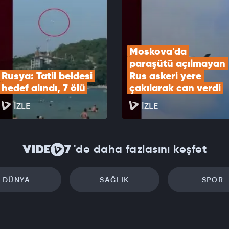
EOYU İZLE
Moskova'da 
paraşütü açılmayan 
Rusya: Tatil beldesi 
Rus askeri yere 
hedef alındı, 7 ölü
çakılarak can verdi
İZLE
İZLE
'de daha fazlasını keşfet
DÜNYA
SAĞLIK
SPOR