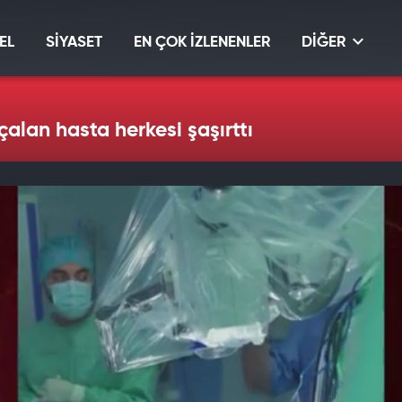
EL
SİYASET
EN ÇOK İZLENENLER
DİĞER
alan hasta herkesi şaşırttı