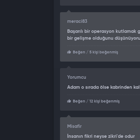
meraci83
Başarılı bir operasyon kutlamak 
bir gelişme olduğunu düşünüyor
Beğen
/ 5 kişi beğenmiş
Yorumcu
Adam o sırada ölse kabrinden kal
Beğen
/ 12 kişi beğenmiş
Misafir
İnsanın fikri neyse zikri'de odur