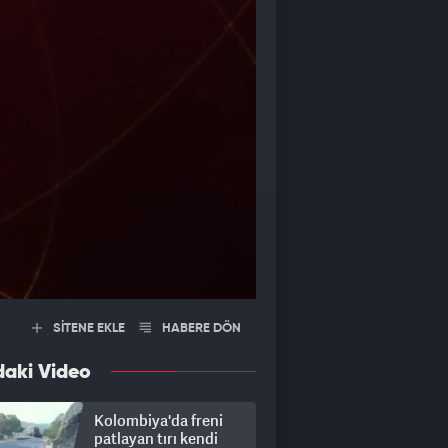
SİTENE EKLE
HABERE DÖN
daki Video
Kolombiya'da freni
patlayan tırı kendi