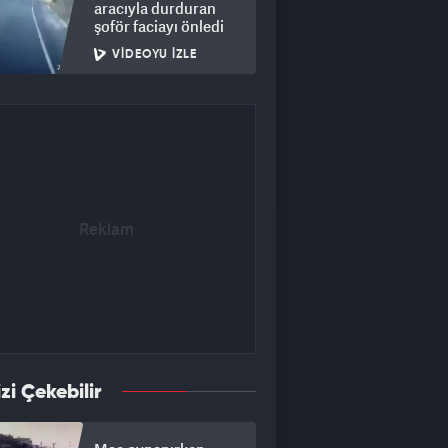
aracıyla durduran
şoför faciayı önledi
VIDEOYU İZLE
izi Çekebilir