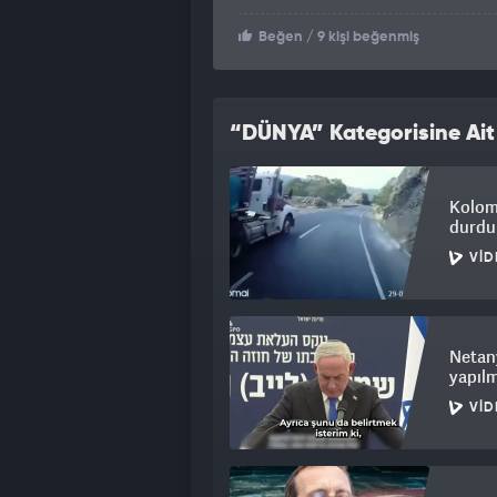
Beğen
/ 9 kişi beğenmiş
“DÜNYA” Kategorisine Ait
Kolomb
durdur
VID
Netany
yapıl
VID