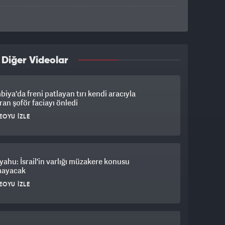
 Diğer Videolar
iya'da freni patlayan tırı kendi aracıyla
an şoför faciayı önledi
EOYU İZLE
ahu: İsrail'in varlığı müzakere konusu
mayacak
EOYU İZLE