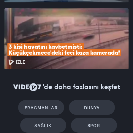
3 kişi hayatını kaybetmişti: 
Küçükçekmece'deki feci kaza kamerada!
İZLE
'de daha fazlasını keşfet
FRAGMANLAR
DÜNYA
SAĞLIK
SPOR