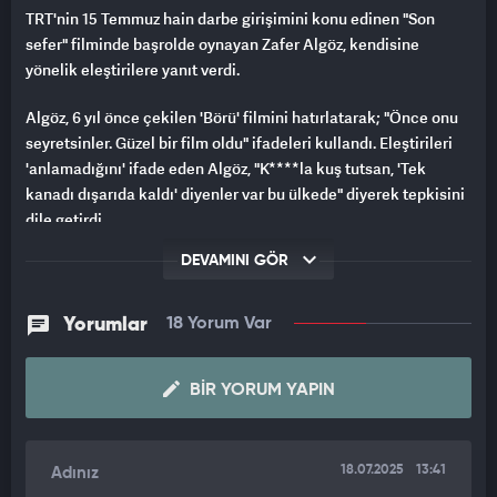
TRT'nin 15 Temmuz hain darbe girişimini konu edinen "Son
sefer" filminde başrolde oynayan Zafer Algöz, kendisine
yönelik eleştirilere yanıt verdi.
Algöz, 6 yıl önce çekilen 'Börü' filmini hatırlatarak; "Önce onu
seyretsinler. Güzel bir film oldu" ifadeleri kullandı. Eleştirileri
'anlamadığını' ifade eden Algöz, "K****la kuş tutsan, 'Tek
kanadı dışarıda kaldı' diyenler var bu ülkede" diyerek tepkisini
dile getirdi.
DEVAMINI GÖR
Yorumlar
18 Yorum Var
BIR YORUM YAPIN
18.07.2025
13:41
Adınız