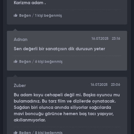
Karizma adam .
Beğen
/ 1 kişi beğenmiş
16.07.2025
23:16
Adnan
Sen değerli bir sanatçısın dik durusun yeter
Beğen
/ 6 kişi beğenmiş
16.07.2025
23:06
Zuber
Bu adam koyu cehapeli değil mi. Başka oyuncu mu
bulamadınız. Bu tarz film ve dizilerde oynatacak.
Sağdan biri olunca anında siliyorlar sağcılarda
mavi boncuğu görünce hemen baş tacı yapıyor,
akıllanmıyorlar.
Beğen
/ 8 kişi beğenmiş