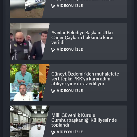
VIDEOYU İZLE
Avcılar Belediye Başkanı Utku
Caner Çaykara hakkında karar
verildi
VIDEOYU İZLE
Cüneyt Özdemir'den muhalefete
sert tepki: PKK’ya karşı adım
atılıyor yine itiraz ediliyor
VIDEOYU İZLE
Milli Güvenlik Kurulu
Cumhurbaşkanlığı Külliyesi’nde
toplandı
VIDEOYU İZLE