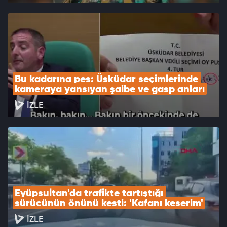
Bu kadarına pes: Üsküdar seçimlerinde 
kameraya yansıyan şaibe ve gasp anları
İZLE
Eyüpsultan'da trafikte tartıştığı 
sürücünün önünü kesti: 'Kafanı keserim'
İZLE