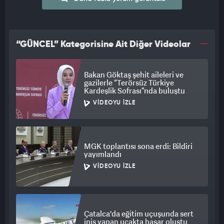
“GÜNCEL” Kategorisine Ait Diğer Videolar
Bakan Göktaş şehit aileleri ve
gazilerle “Terörsüz Türkiye
Kardeşlik Sofrası”nda buluştu
VIDEOYU İZLE
MGK toplantısı sona erdi: Bildiri
yayımlandı
VIDEOYU İZLE
Çatalca'da eğitim uçuşunda sert
iniş yapan uçakta hasar oluştu