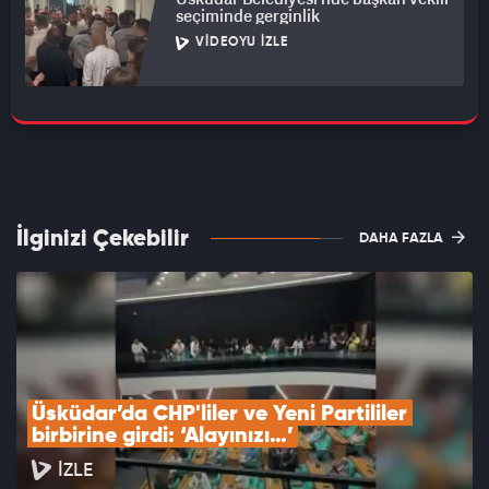
seçiminde gerginlik
VIDEOYU İZLE
İlginizi Çekebilir
DAHA FAZLA
Üsküdar’da CHP'liler ve Yeni Partililer 
birbirine girdi: ‘Alayınızı…’
İZLE