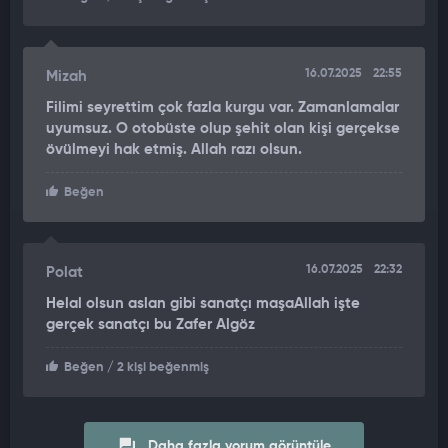
16.07.2025
22:55
Mizah
Filimi seyrettim çok fazla kurgu var. Zamanlamalar
uyumsuz. O otobüste olup şehit olan kişi gerçekse
övülmeyi hak etmiş. Allah razı olsun.
Beğen
16.07.2025
22:32
Polat
Helal olsun aslan gibi sanatçı maşaAllah işte
gerçek sanatçı bu Zafer Algöz
Beğen
/ 2 kişi beğenmiş
Daha fazla yorum görüntüle