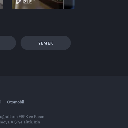
İZLE
YEMEK
i
Otomobil
toğrafların FSEK ve Basın
ya A.Ş.'ye aittir. İzin