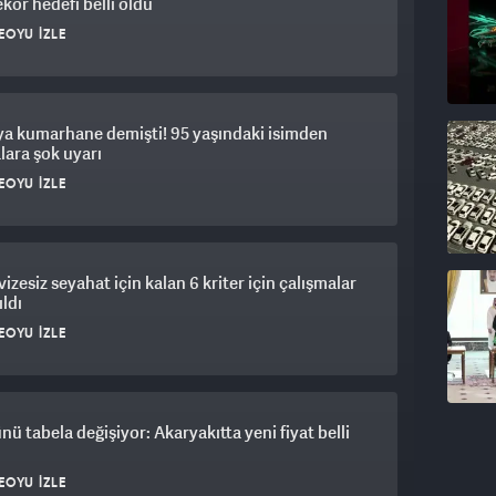
ekor hedefi belli oldu
EOYU İZLE
ya kumarhane demişti! 95 yaşındaki isimden
lara şok uyarı
EOYU İZLE
 vizesiz seyahat için kalan 6 kriter için çalışmalar
ıldı
EOYU İZLE
ünü tabela değişiyor: Akaryakıtta yeni fiyat belli
EOYU İZLE