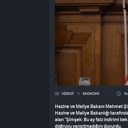
VIDEO7
EKONOMİ
16
Hazine ve Maliye Bakanı Mehmet Şimş
Hazine ve Maliye Bakanlığı tarafınd
alan “Şimşek: Bu ay faiz indirimi be
doğruyu yansıtmadığını duyurdu.