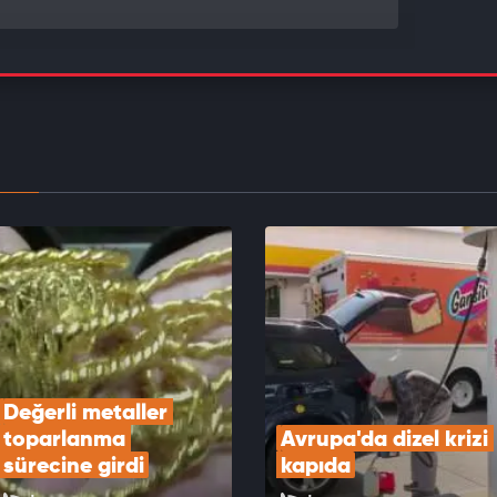
larda diplomasi fırtınası: Altın coştu, petrol
!
EOYU İZLE
şına değil tüm sistemlerle ortak çalışıyor:
SAN BOZBEY’i paylaştı!
EOYU İZLE
Değerli metaller 
toparlanma 
Avrupa'da dizel krizi 
sürecine girdi
kapıda