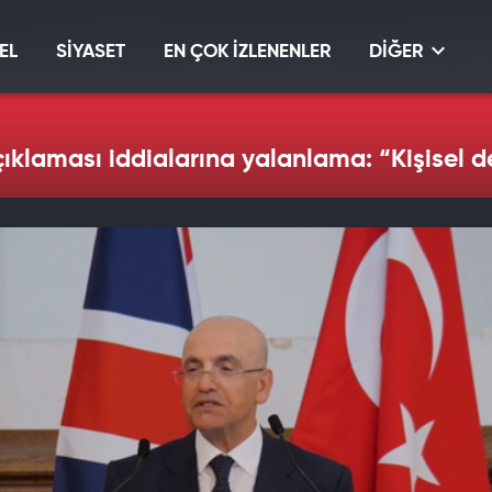
EL
SİYASET
EN ÇOK İZLENENLER
DİĞER
ıklaması iddialarına yalanlama: “Kişisel 