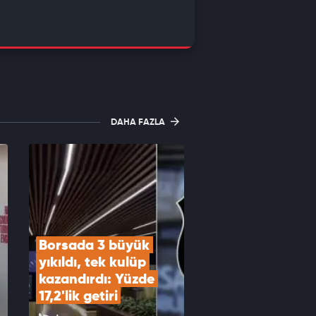
DAHA FAZLA
Borsada 3 büyük 
yıkıldı, tek kulüp 
kazandırdı: Yüzde 
17,2'lik getiri