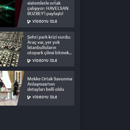
sistemlerle ortak
çalışıyor: HAVELSAN
BOZBEY’i paylaştı!
VIDEOYU İZLE
Şehri park krizi vurdu:
Araç var, yer yok
İstanbulluların
otopark çilesi bitmek
bilmiyor
VIDEOYU İZLE
Mekke Ortak Savunma
Anlaşması'nın
detayları belli oldu
VIDEOYU İZLE