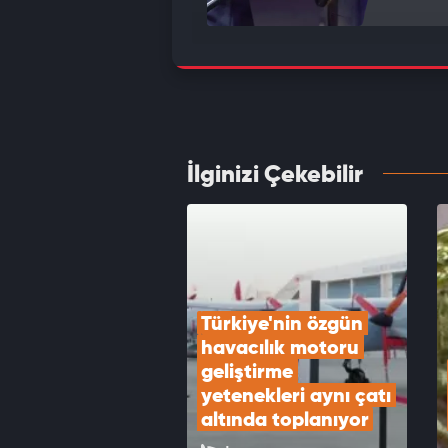
Piyasa
düştü
VID
İlginizi Çekebilir
Tek ba
HAVEL
VID
Türkiye'nin özgün 
havacılık motoru 
geliştirme 
yetenekleri aynı çatı 
altında toplanıyor