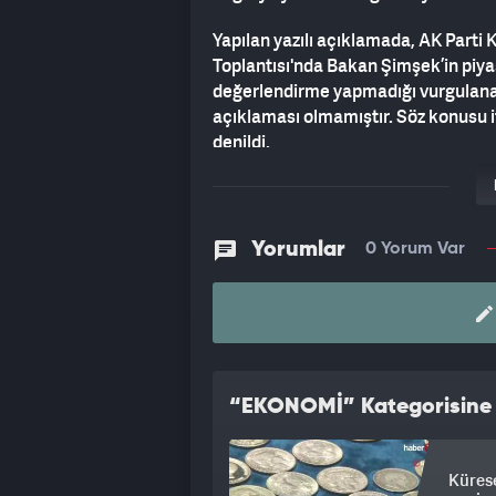
Yapılan yazılı açıklamada, AK Parti
Toplantısı'nda Bakan Şimşek’in piyas
değerlendirme yapmadığı vurgulanar
açıklaması olmamıştır. Söz konusu ifa
denildi.
Bakanlık ayrıca, “kulis bilgisi” adı 
itibar edilmemesi gerektiğinin altın
uyardı.
Yorumlar
0 Yorum Var
“EKONOMİ” Kategorisine A
Kürese