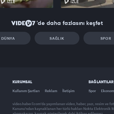
İZLE
İZLE
'de daha fazlasını keşfet
DÜNYA
SAĞLIK
SPOR
KURUMSAL
BAĞLANTILAR
Kullanım Şartları
Reklam
İletişim
Spor
Ekonom
video.haber7.com'da yayımlanan video, haber, yazı, resim ve fo
Kanunu'ndan kaynaklanan her türlü hakları Nokta Elektronik Med
alınmaksızın, kaynak gösterilerek dahi iktibas edilemez.