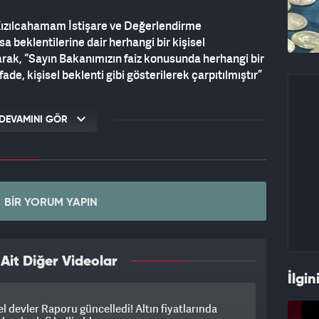
 Kızılcahamam İstişare ve Değerlendirme
a beklentilerine dair herhangi bir kişisel
ak, “Sayın Bakanımızın faiz konusunda herhangi bir
de, kişisel beklenti gibi gösterilerek çarpıtılmıştır”
altında yapılan doğruluğu teyit edilmemiş haberlere
DEVAMINI GÖR
ı çizerek, kamuoyunu spekülatif içeriklere karşı
BIR YORUM YAPIN
it Diğer Videolar
İlgin
l devler Raporu güncelledi! Altın fiyatlarında