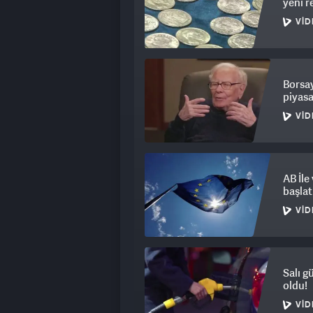
yeni r
VID
Borsa
piyasa
VID
AB İle
başlat
VID
Salı g
oldu!
VID