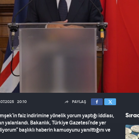
.07.2025
20:10
PAYLAŞ
ek’in faiz indirimine yönelik yorum yaptığı iddiası,
Sıra
an yalanlandı. Bakanlık, Türkiye Gazetesi’nde yer
kliyorum” başlıklı haberin kamuoyunu yanılttığını ve