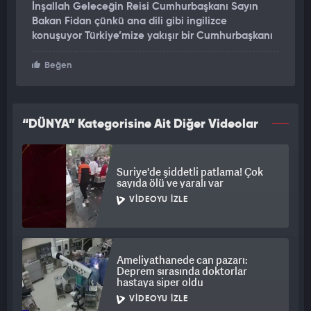
İnşallah Geleceğin Reisi Cumhurbaşkanı Sayın
Bakan Fidan çünkü ana dili gibi ingilizce
konuşuyor Türkiye’mize yakışır bir Cumhurbaşkanı
Beğen
“DÜNYA” Kategorisine Ait Diğer Videolar
Suriye'de şiddetli patlama! Çok
sayıda ölü ve yaralı var
VIDEOYU İZLE
Ameliyathanede can pazarı:
Deprem sırasında doktorlar
hastaya siper oldu
VIDEOYU İZLE