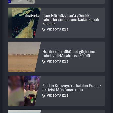
İran: Hürmüz, İran'a yönelik
tehditler sona erene kadar kapalı
kalacak
VIDEOYU İZLE
Husiler’den hükümet güçlerine
roket ve İHA saldırısı: 30 ölü
VIDEOYU İZLE
Filistin Konvoyu'na katılan Fransız
aktivist Müslüman oldu
VIDEOYU İZLE