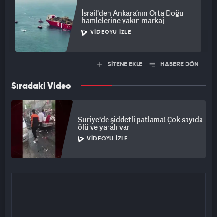
İsrail'den Ankara’nın Orta Doğu
hamlelerine yakın markaj
VIDEOYU İZLE
SİTENE EKLE
HABERE DÖN
Sıradaki Video
Suriye'de şiddetli patlama! Çok sayıda
ölü ve yaralı var
VIDEOYU İZLE