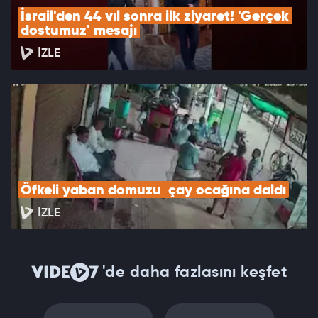
İsrail'den 44 yıl sonra ilk ziyaret! 'Gerçek 
dostumuz' mesajı
İZLE
Öfkeli yaban domuzu  çay ocağına daldı
İZLE
'de daha fazlasını keşfet