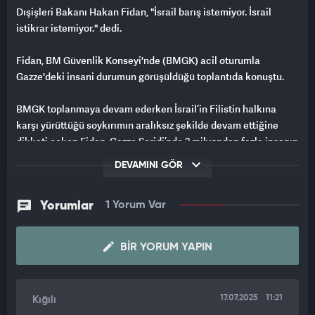
Dışişleri Bakanı Hakan Fidan, "İsrail barış istemiyor. İsrail
istikrar istemiyor." dedi.
Fidan, BM Güvenlik Konseyi'nde (BMGK) acil oturumla
Gazze'deki insani durumun görüşüldüğü toplantıda konuştu.
BMGK toplanmaya devam ederken İsrail’in Filistin halkına
karşı yürüttüğü soykırımın aralıksız şekilde devam ettiğine
dikkati çeken Fidan, Gazze Şeridi’nde 2 milyondan fazla insanın
tarif edilemez acılara maruz kaldığını, kitlesel yerinden edilme
DEVAMINI GÖR
ve geniş çaplı yıkımın sürdüğünü söyledi.
Yorumlar
1 Yorum Var
BIR YORUM YAPIN
17.07.2025
11:21
Kığılı