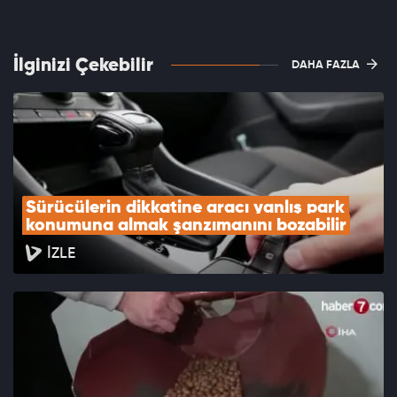
İlginizi Çekebilir
DAHA FAZLA
Sürücülerin dikkatine aracı yanlış park 
konumuna almak şanzımanını bozabilir
İZLE