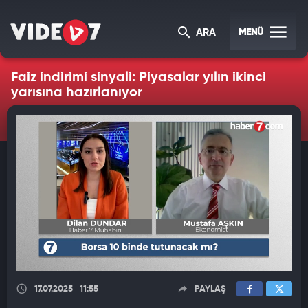
MENÜ
ARA
Faiz indirimi sinyali: Piyasalar yılın ikinci
yarısına hazırlanıyor
17.07.2025
11:55
PAYLAŞ