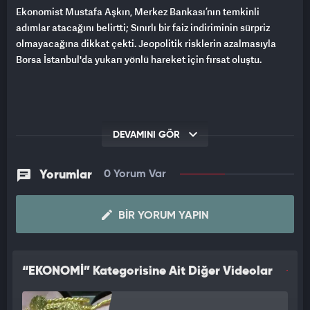
Ekonomist Mustafa Aşkın, Merkez Bankası’nın temkinli
adımlar atacağını belirtti; Sınırlı bir faiz indiriminin sürpriz
olmayacağına dikkat çekti. Jeopolitik risklerin azalmasıyla
Borsa İstanbul'da yukarı yönlü hareket için fırsat oluştu.
DEVAMINI GÖR
Yorumlar
0 Yorum Var
BIR YORUM YAPIN
“EKONOMİ” Kategorisine Ait Diğer Videolar