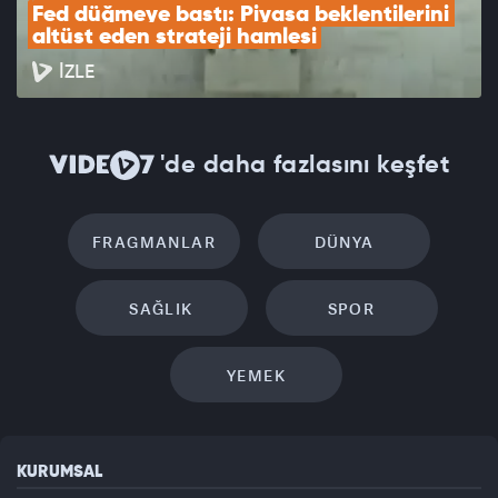
Fed düğmeye bastı: Piyasa beklentilerini 
altüst eden strateji hamlesi
İZLE
'de daha fazlasını keşfet
FRAGMANLAR
DÜNYA
SAĞLIK
SPOR
YEMEK
KURUMSAL