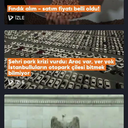
Fındık alım - satım fiyatı belli oldu!
İZLE
Şehri park krizi vurdu: Araç var, yer yok 
İstanbulluların otopark çilesi bitmek 
bilmiyor
İZLE