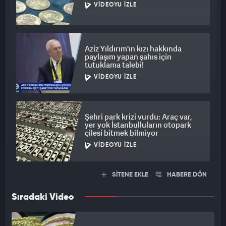
VIDEOYU İZLE
Aziz Yıldırım'ın kızı hakkında
paylaşım yapan şahıs için
tutuklama talebi!
VIDEOYU İZLE
Şehri park krizi vurdu: Araç var,
yer yok İstanbulluların otopark
çilesi bitmek bilmiyor
VIDEOYU İZLE
SİTENE EKLE
HABERE DÖN
Sıradaki Video