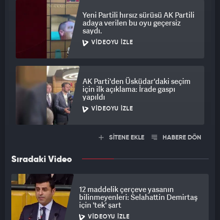
Yeni Partili hırsız sürüsü AK Partili
adaya verilen bu oyu geçersiz
saydı.
VIDEOYU İZLE
AK Parti'den Üsküdar'daki seçim
için ilk açıklama: İrade gaspı
yapıldı
VIDEOYU İZLE
SİTENE EKLE
HABERE DÖN
Sıradaki Video
12 maddelik çerçeve yasanın
bilinmeyenleri: Selahattin Demirtaş
için 'tek' şart
VIDEOYU İZLE