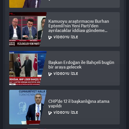
Kamuoyu araştırmacısı Burhan
Eptemli'nin Yeni Parti'den
ayrılacaklar iddiası gündeme
bomba gibi düştü
VIDEOYU İZLE
Başkan Erdoğan ile Bahçeli bugün
bir araya gelecek
VIDEOYU İZLE
CHP’de 12 il başkanlığına atama
yapıldı
VIDEOYU İZLE