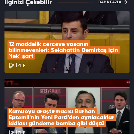
İlginizi Çekebilir
DAHA FAZLA
12 maddelik çerçeve yasanın 
bilinmeyenleri: Selahattin Demirtaş için 
'tek' şart
İZLE
Kamuoyu araştırmacısı Burhan 
Eptemli'nin Yeni Parti'den ayrılacaklar 
iddiası gündeme bomba gibi düştü
İZLE