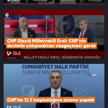
CHP Elazığ Milletvekili Erol: CHP'nin 
devletle çatışmaktan vazgeçmesi gerek
İZLE
CHP’de 12 il başkanlığına atama yapıldı
İZLE