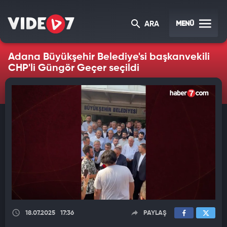
MENÜ
ARA
Adana Büyükşehir Belediye'si başkanvekili
CHP'li Güngör Geçer seçildi
18.07.2025
17:36
PAYLAŞ