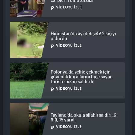
çarpıcı Trump analizi
VIDEOYU İZLE
Hindistan'da ayı dehşeti! 2 kişiyi
öldürdü
VIDEOYU İZLE
Polonya'da selfie çekmek için
güvenlik kurallarını hiçe sayan
turiste bizon saldırdı
VIDEOYU İZLE
Tayland'da okula silahlı saldırı: 6
ölü, 15 yaralı
VIDEOYU İZLE