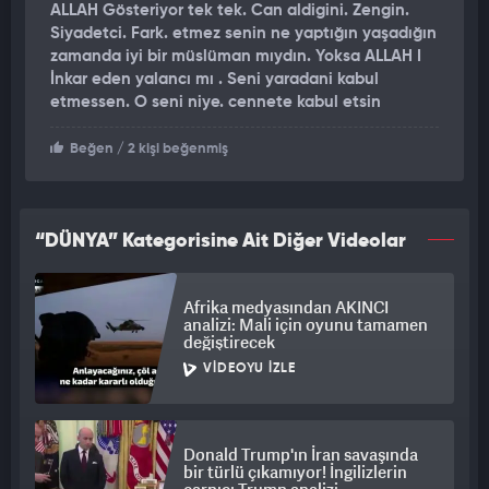
ALLAH Gösteriyor tek tek. Can aldigini. Zengin.
hesabı üzerinden yaptığı paylaşımda "Darko, sağlam dur.
Siyadetci. Fark. etmez senin ne yaptığın yaşadığın
Vazgeçmek yok." ifadelerine yer verdi.
zamanda iyi bir müslüman mıydın. Yoksa ALLAH I
İnkar eden yalancı mı . Seni yaradani kabul
Sırbistan hükümetinde Mayıs 2024'ten bu yana Kamu
etmessen. O seni niye. cennete kabul etsin
Yatırımları Bakanı olarak görev yapan Glisic'in, 28 Mayıs 1973
doğumlu olduğu belirtildi.
Beğen
/ 2 kişi beğenmiş
“DÜNYA” Kategorisine Ait Diğer Videolar
Afrika medyasından AKINCI
analizi: Mali için oyunu tamamen
değiştirecek
VIDEOYU İZLE
Donald Trump'ın İran savaşında
bir türlü çıkamıyor! İngilizlerin