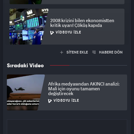
2008 krizini bilen ekonomistten
kritik uyarı! Çöküş kapıda
VIDEOYU İZLE
SİTENE EKLE
HABERE DÖN
Sıradaki Video
Afrika medyasından AKINCI analizi:
Mali için oyunu tamamen
değiştirecek
VIDEOYU İZLE