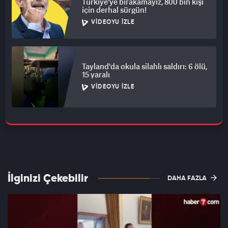
Türkiye'ye bırakamayız, 800 bin kişi
için derhal sürgün!
VIDEOYU İZLE
Tayland'da okula silahlı saldırı: 6 ölü,
15 yaralı
VIDEOYU İZLE
İlginizi Çekebilir
DAHA FAZLA