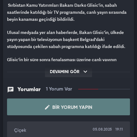
Sırbistan Kamu Yatırımları Bakanı Darko Glisic'in, sabah
saatlerinde katıldığı bir TV programında, canlı yayın sırasında
beyin kanaması geçirdiği bildirildi.
Ulusal medyada yer alan haberlerde, Bakan Glisic'in, ülkede
yayın yapan bir televizyonun başkent Belgrad'daki
stüdyosunda çekilen sabah programına katıldığı ifade edildi.
Glisic'in bir süre sonra fenalaşması üzerine canlı yayının
kesildiği, bakanın hastaneye kaldırıldığı aktarıldı.
DEVAMINI GÖR
CANLI YAYINDA FENALAŞTI
Yorumlar
1 Yorum Var
Glisic'in durumuna ilişkin açıklama yapan Sırbistan Sağlık
Bakanı Zlatibor Loncar, "Televizyon programında fenalaşan
Glisic, bilinci kapalı bir şekilde hastaneye getirildi. Beyin
BIR YORUM YAPIN
kanaması geçirdiği tespit edilen Glisic'in durumu oldukça
ciddi." dedi.
05.08.2025
19:11
Çiçek
Sırbistan Cumhurbaşkanı Aleksandar Vucic, sosyal medya