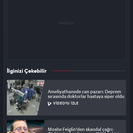
İlginizi Çekebilir
Ameliyathanede can pazarı: Deprem
sırasında doktorlar hastaya siper oldu
VIDEOYU İZLE
Moshe Feiglin'den skandal çağrı: