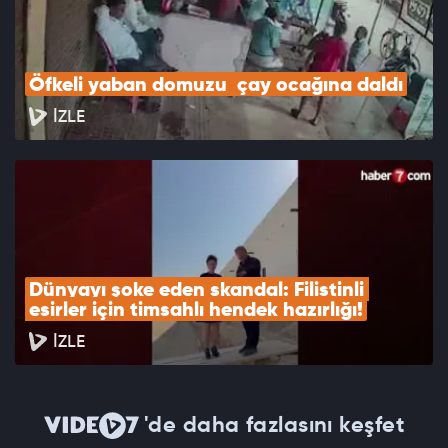
Öfkeli yaban domuzu  çay ocağına daldı
İZLE
Dünyayı şoke eden skandal: Filistinli 
esirler için timsahlı hendek hazırlığı!
İZLE
'de daha fazlasını keşfet