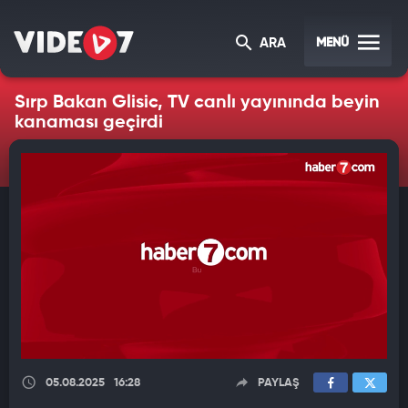
MENÜ
ARA
Sırp Bakan Glisic, TV canlı yayınında beyin
kanaması geçirdi
05.08.2025
16:28
PAYLAŞ