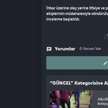
İhbar üzerine olay yerine itfaiye ve p
ekiplerinin müdahalesiyle söndürüldü
inceleme başlatıldı.
Yorumlar
0 Yorum Var
“GÜNCEL” Kategorisine Ai
Alkoll
kelepç