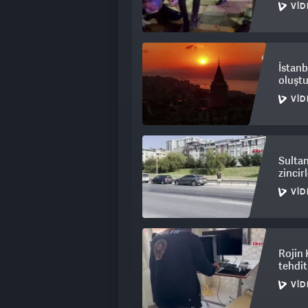
VID
İstanb
oluşt
VID
Sultan
zincir
VID
Rojin 
tehdit
VID