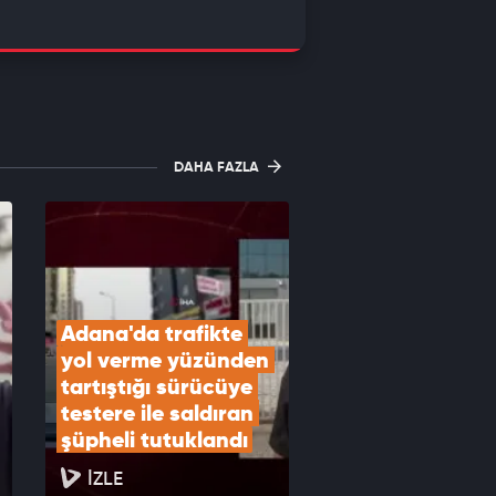
DAHA FAZLA
Adana'da trafikte 
yol verme yüzünden 
tartıştığı sürücüye 
testere ile saldıran 
şüpheli tutuklandı
İZLE