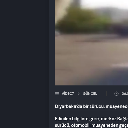
VIDEO7
GÜNCEL
06.
Diyarbakır’da bir sürücü, muayened
Edinilen bilgilere göre, merkez Bağ
sürücü, otomobili muayeneden geç