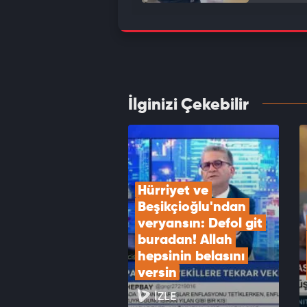
Terörs
geldi
VID
İlginizi Çekebilir
Kütahy
VID
Hürriyet ve 
Beşikçioğlu'ndan 
veryansın: Defol git 
buradan! Allah 
hepsinin belasını 
versin
İZLE