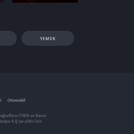
YEMEK
i
Otomobil
toğrafların FSEK ve Basın
ya A.Ş.'ye aittir. İzin