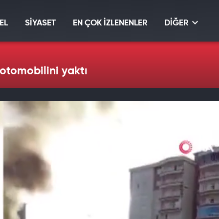
EL
SİYASET
EN ÇOK İZLENENLER
DİĞER
tomobilini yaktı