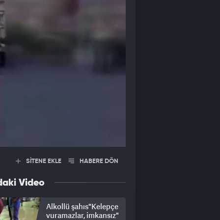
SİTENE EKLE
HABERE DÖN
daki Video
Alkollü şahıs"Kelepçe
vuramazlar, imkansız"