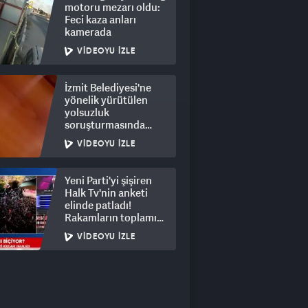
motoru mezarı oldu:
Feci kaza anları
kamerada
VIDEOYU İZLE
İzmit Belediyesi'ne
yönelik yürütülen
yolsuzluk
soruşturmasında
rüşvet görüntüleri
VIDEOYU İZLE
ortaya çıktı
Yeni Parti'yi şişiren
Halk Tv'nin anketi
elinde patladı!
Rakamların toplamı
dalga konusu oldu
VIDEOYU İZLE