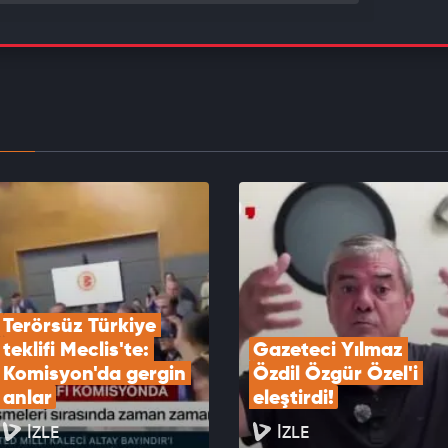
üz Türkiye yasası teklifine komisyondan onay
EOYU İZLE
a’da feci trafik kazasında 1 kişi hayatını kaybetii
EOYU İZLE
Terörsüz Türkiye 
teklifi Meclis'te: 
Gazeteci Yılmaz 
Komisyon'da gergin 
Özdil Özgür Özel'i 
anlar
eleştirdi!
İZLE
İZLE