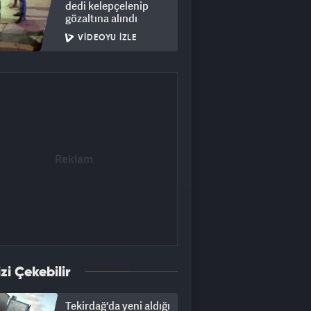
dedi kelepçelenip
gözaltına alındı
VIDEOYU İZLE
izi Çekebilir
Tekirdağ'da yeni aldığı