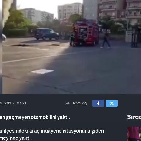
08.2025
03:21
PAYLAŞ
en geçmeyen otomobilini yaktı.
Sıra
lar ilçesindeki araç muayene istasyonuna giden
meyince yaktı.