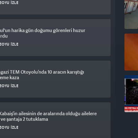
EOYU İZLE
ul'un harika gün doğumu görenleri huzur
urdu
EOYU İZLE
gazi TEM Otoyolu’nda 10 aracın karıştığı
leme kaza
EOYU İZLE
Kabaiş’in ailesinin de aralarında olduğu ailelere
 ve şantaja 2 tutuklama
EOYU İZLE