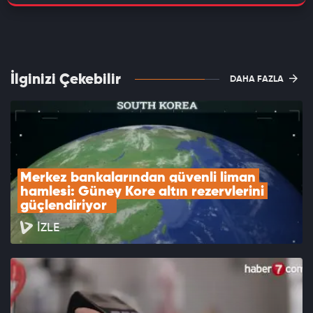
İlginizi Çekebilir
DAHA FAZLA
Merkez bankalarından güvenli liman 
hamlesi: Güney Kore altın rezervlerini 
güçlendiriyor  
İZLE