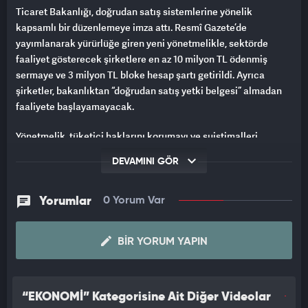
Ticaret Bakanlığı, doğrudan satış sistemlerine yönelik
kapsamlı bir düzenlemeye imza attı. Resmî Gazete’de
yayımlanarak yürürlüğe giren yeni yönetmelikle, sektörde
faaliyet gösterecek şirketlere en az 10 milyon TL ödenmiş
sermaye ve 3 milyon TL bloke hesap şartı getirildi. Ayrıca
şirketler, bakanlıktan “doğrudan satış yetki belgesi” almadan
faaliyete başlayamayacak.
Yönetmelik, tüketici haklarını korumayı ve suistimalleri
engellemeyi amaçlıyor. Hızlı kazanç vaatleri, sisteme katılım
DEVAMINI GÖR
için baskı yapılması gibi yöntemler yasaklanırken; sistemin
mal veya hizmet satışına dayalı olması gerektiği vurgulandı.
Yeni üye kazandırmaya yönelik primler, toplam kazancın yüzde
Yorumlar
0 Yorum Var
30’unu aşamayacak.
BIR YORUM YAPIN
Tüketicilere de önemli haklar tanındı. Doğrudan satış yoluyla
alınan ürün veya hizmetler için 30 gün içinde hiçbir gerekçe
göstermeden cayma hakkı getirildi. Mevcut şirketler, 30 Ocak
2026’ya kadar yeni şartlara uyum sağlayarak yetki belgesi
“EKONOMİ” Kategorisine Ait Diğer Videolar
almak zorunda.