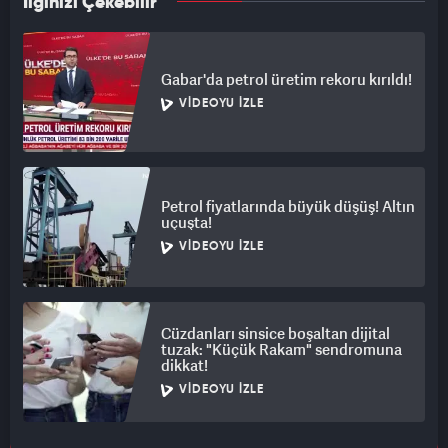
İlginizi Çekebilir
Gabar'da petrol üretim rekoru kırıldı!
VIDEOYU İZLE
Petrol fiyatlarında büyük düşüş! Altın
uçuşta!
VIDEOYU İZLE
Cüzdanları sinsice boşaltan dijital
tuzak: "Küçük Rakam" sendromuna
dikkat!
VIDEOYU İZLE