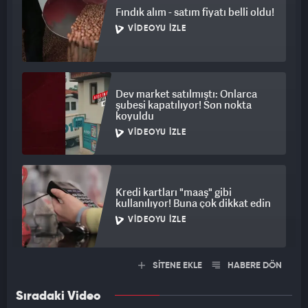
Fındık alım - satım fiyatı belli oldu!
VIDEOYU İZLE
Dev market satılmıştı: Onlarca
şubesi kapatılıyor! Son nokta
koyuldu
VIDEOYU İZLE
Kredi kartları "maaş" gibi
kullanılıyor! Buna çok dikkat edin
VIDEOYU İZLE
SİTENE EKLE
HABERE DÖN
Sıradaki Video