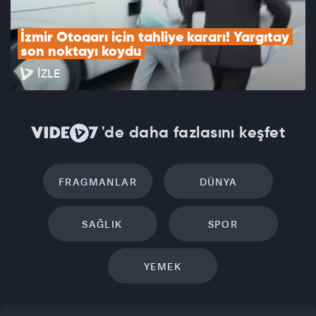
İzmir Otogarı için tahliye kararı! Yargıtay 
son noktayı koydu
İZLE
'de daha fazlasını keşfet
FRAGMANLAR
DÜNYA
SAĞLIK
SPOR
YEMEK