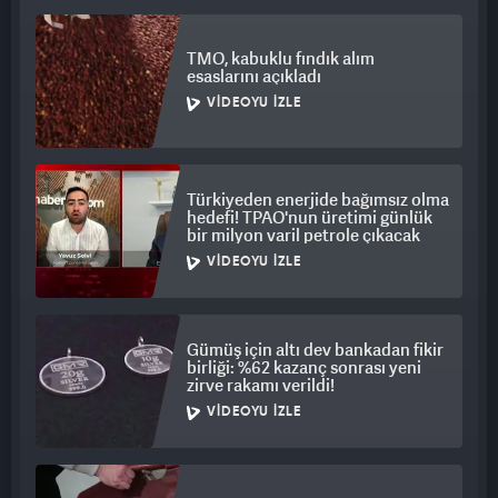
TMO, kabuklu fındık alım
esaslarını açıkladı
VIDEOYU İZLE
Türkiyeden enerjide bağımsız olma
hedefi! TPAO'nun üretimi günlük
bir milyon varil petrole çıkacak
VIDEOYU İZLE
Gümüş için altı dev bankadan fikir
birliği: %62 kazanç sonrası yeni
zirve rakamı verildi!
VIDEOYU İZLE