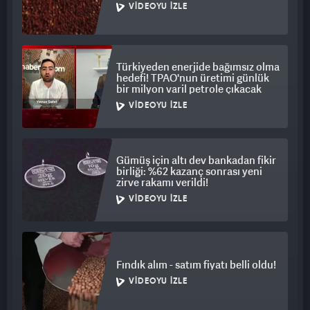
VIDEOYU İZLE
Türkiyeden enerjide bağımsız olma
hedefi! TPAO'nun üretimi günlük
bir milyon varil petrole çıkacak
VIDEOYU İZLE
Gümüş için altı dev bankadan fikir
birliği: %62 kazanç sonrası yeni
zirve rakamı verildi!
VIDEOYU İZLE
Fındık alım - satım fiyatı belli oldu!
VIDEOYU İZLE