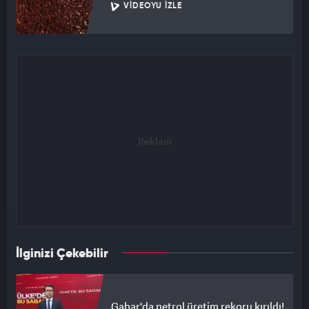
VIDEOYU İZLE
İlginizi Çekebilir
Gabar'da petrol üretim rekoru kırıldı!