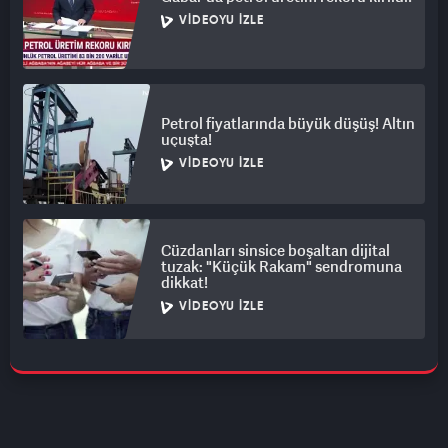
VIDEOYU İZLE
Petrol fiyatlarında büyük düşüş! Altın
uçuşta!
VIDEOYU İZLE
Cüzdanları sinsice boşaltan dijital
tuzak: "Küçük Rakam" sendromuna
dikkat!
VIDEOYU İZLE