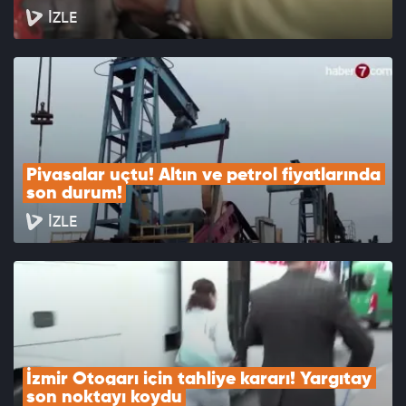
İZLE
Piyasalar uçtu! Altın ve petrol fiyatlarında 
son durum!
İZLE
İzmir Otogarı için tahliye kararı! Yargıtay 
son noktayı koydu