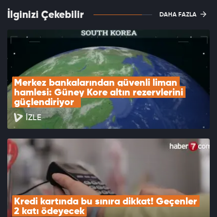
İlginizi Çekebilir
DAHA FAZLA
Merkez bankalarından güvenli liman 
hamlesi: Güney Kore altın rezervlerini 
güçlendiriyor  
İZLE
Kredi kartında bu sınıra dikkat! Geçenler 
2 katı ödeyecek