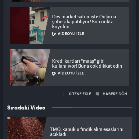
Dev market satılmıştı: Onlarca
şubesi kapatılıyor! Son nokta
koyuldu
VIDEOYU İZLE
Kredi kartları "maaş" gibi
kullanılıyor! Buna çok dikkat edin
VIDEOYU İZLE
SİTENE EKLE
HABERE DÖN
Sıradaki Video
TMO, kabuklu fındık alım esaslarını
açıkladı