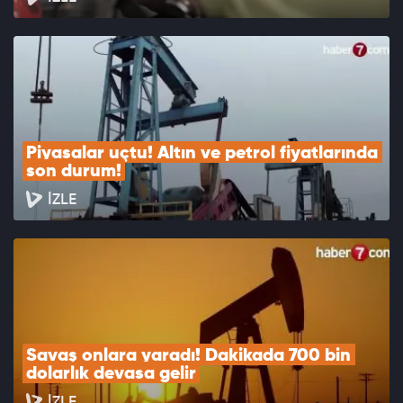
Piyasalar uçtu! Altın ve petrol fiyatlarında 
son durum!
İZLE
Savaş onlara yaradı! Dakikada 700 bin 
dolarlık devasa gelir
İZLE