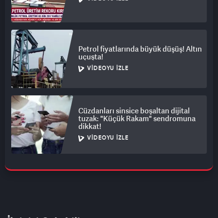
Petrol fiyatlarında büyük düşüş! Altın
uçuşta!
VIDEOYU İZLE
Cüzdanları sinsice boşaltan dijital
tuzak: "Küçük Rakam" sendromuna
dikkat!
VIDEOYU İZLE