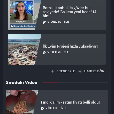
Borsa İstanbul'da gözler bu
seviyede! 'Aşılırsa yeni hedef 14
bin'
VIDEOYU İZLE
İlk Evim Projesi hızla yükseliyor!
VIDEOYU İZLE
SİTENE EKLE
HABERE DÖN
Sıradaki Video
Fındık alım - satım fiyatı belli oldu!
VIDEOYU İZLE