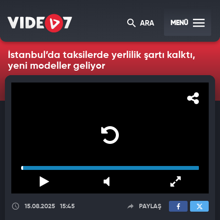
MENÜ
ARA
İstanbul’da taksilerde yerlilik şartı kalktı,
yeni modeller geliyor
15.08.2025
15:45
PAYLAŞ