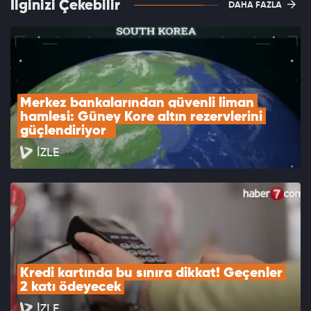
İlginizi Çekebilir
DAHA FAZLA
Merkez bankalarından güvenli liman 
hamlesi: Güney Kore altın rezervlerini 
güçlendiriyor  
İZLE
Kredi kartında bu sınıra dikkat! Geçenler 
2 katı ödeyecek
İZLE