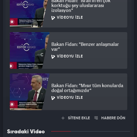
Bakan Fidan: "İsrail'in en çok
korktuğu şey uluslararası
izolasyon"
VIDEOYU İZLE
Bakan Fidan: "Benzer anlaşmalar
var"
VIDEOYU İZLE
Bakan Fidan: "Mısır tüm konularda
doğal ortağımızdır"
VIDEOYU İZLE
SİTENE EKLE
HABERE DÖN
Sıradaki Video