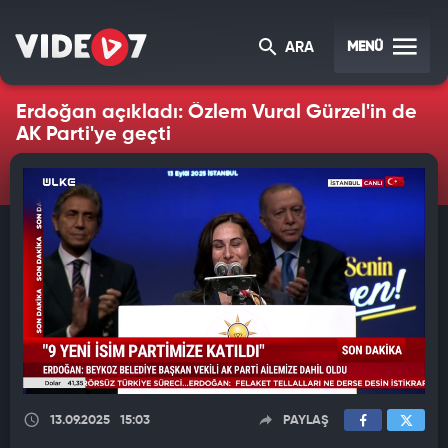
MENÜ
ARA
Erdoğan açıkladı: Özlem Vural Gürzel'in de
AK Parti'ye geçti
13.09.2025
15:03
PAYLAŞ