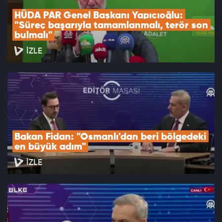
HÜDA PAR Genel Başkanı Yapıcıoğlu: 
"Süreç başarıyla tamamlanmalı, terör son 
bulmalı"
İZLE
Bakan Fidan: "Osmanlı'dan beri bölgedeki 
en büyük adım"
İZLE