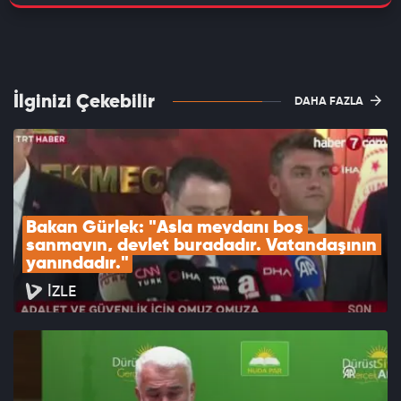
İlginizi Çekebilir
DAHA FAZLA
Bakan Gürlek: "Asla meydanı boş 
sanmayın, devlet buradadır. Vatandaşının 
yanındadır."
İZLE