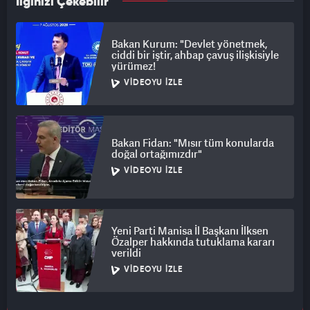
İlginizi Çekebilir
Bakan Kurum: "Devlet yönetmek,
ciddi bir iştir, ahbap çavuş ilişkisiyle
yürümez!
VIDEOYU İZLE
Bakan Fidan: "Mısır tüm konularda
doğal ortağımızdır"
VIDEOYU İZLE
Yeni Parti Manisa İl Başkanı İlksen
Özalper hakkında tutuklama kararı
verildi
VIDEOYU İZLE