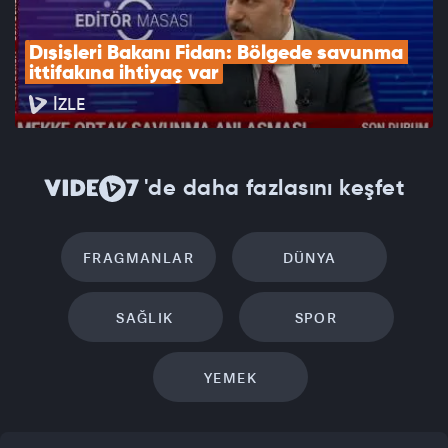
Dışişleri Bakanı Fidan: Bölgede savunma 
ittifakına ihtiyaç var
İZLE
'de daha fazlasını keşfet
FRAGMANLAR
DÜNYA
SAĞLIK
SPOR
YEMEK