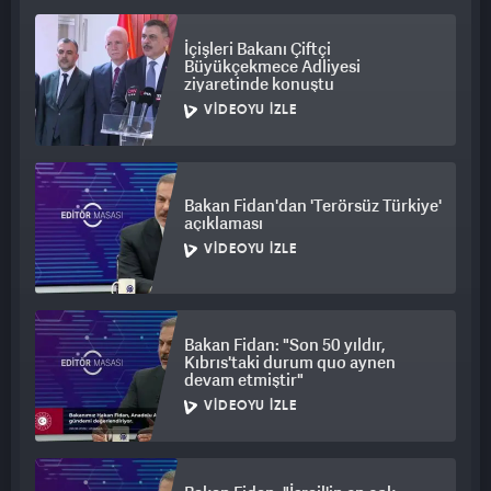
İçişleri Bakanı Çiftçi
Büyükçekmece Adliyesi
ziyaretinde konuştu
VIDEOYU İZLE
Bakan Fidan'dan 'Terörsüz Türkiye'
açıklaması
VIDEOYU İZLE
Bakan Fidan: "Son 50 yıldır,
Kıbrıs'taki durum quo aynen
devam etmiştir"
VIDEOYU İZLE