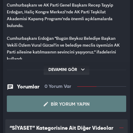
Cumhurbaşkanı ve AK Parti Genel Başkanı Recep Tayyip
Erdoğan, Haliç Kongre Merkezi'nde AK Parti Teşkilat
Akademisi Kapanış Programı'nda önemli açıklamalarda
bulundu.
Cumhurbaşkanı Erdoğan "Bugün Beykoz Belediye Başkan
Vekili Özlem Vural Gürzel'in ve belediye meclis üyemizin AK
Parti ailesine katılmasının sevincini yaşıyoruz." ifadelerini
kullandı.
DEVAMINI GÖR
Yorumlar
0 Yorum Var
BIR YORUM YAPIN
“SİYASET” Kategorisine Ait Diğer Videolar