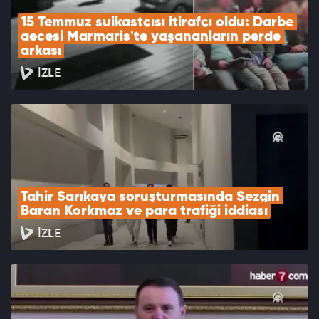
15 Temmuz suikastçısı itirafçı oldu: Darbe 
gecesi Marmaris'te yaşananların perde 
arkası
İZLE
Tahir Sarıkaya soruşturmasında Sezgin 
Baran Korkmaz ve para trafiği iddiası
İZLE