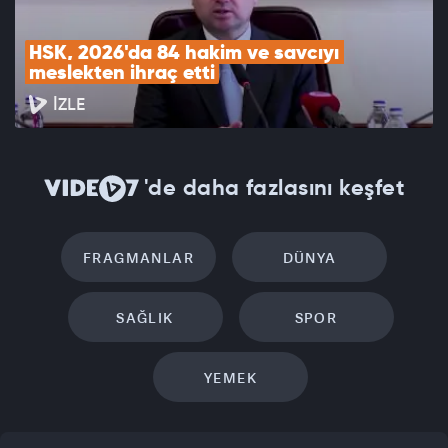
HSK, 2026'da 84 hakim ve savcıyı 
meslekten ihraç etti
İZLE
'de daha fazlasını keşfet
FRAGMANLAR
DÜNYA
SAĞLIK
SPOR
YEMEK