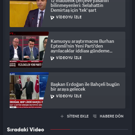
12 maddelik çerçeve yasanın
bilinmeyenleri: Selahattin
Demirtaş için 'tek' şart
VIDEOYU İZLE
Kamuoyu araştırmacısı Burhan
Eptemli'nin Yeni Parti'den
ayrılacaklar iddiası gündeme
bomba gibi düştü
VIDEOYU İZLE
Başkan Erdoğan ile Bahçeli bugün
bir araya gelecek
VIDEOYU İZLE
SİTENE EKLE
HABERE DÖN
Sıradaki Video