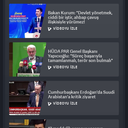
Kurultayı ile 6 Nisan 2025'teki 21. Olağanüstü Kurultayı'nın
Bakan Kurum: "Devlet yönetmek,
iptaline ilişkin dava, tarafların dinlenilmesinin ardından 24
ciddi bir iştir, ahbap çavuş
Ekim Cuma gününe ertelendi.
ilişkisiyle yürümez!
VIDEOYU İZLE
HÜDA PAR Genel Başkanı
Yapıcıoğlu: "Süreç başarıyla
tamamlanmalı, terör son bulmalı"
VIDEOYU İZLE
Cumhurbaşkanı Erdoğan'da Suudi
Arabistan'a kritik ziyaret
VIDEOYU İZLE