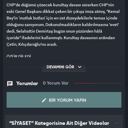
CHP'de düğümü çözecek kurultay davası sürerken CHP'nin
eski Genel Başkanı dikkat çeken bir çıkışa imza atmış, "Kemal
Bey'in ‘mutlak butlan’ için en üst düzeydekilerle temas içinde
olduğunu sanıyorum. Dokunulmazlıkların kaldırılmasına 'evet'
dedi, Selahattin Demirtaş bugün onun yüzünden hâlâ
içeride" ifadelerini kullanmıştı. Kurultay davasının ardından
Çetin, Kılıçdaroğlu'nu aradı.
ÖZÜR DİLEDİ
DEVAMINI GÖR
T24'e konuşan Çetin, telefon görüşmesinde Kılıçdaroğlu'na
yönelik sözlerinden dolayı özür dilediğini söyledi.
Yorumlar
0 Yorum Var
Kılıçdaroğlu'nun "Aramanız ve sözleriniz kıymetli" dediğini
aktaran Çetin, "Sayın Kılıçdaroğlu, yerel seçimlerinin ardından
BIR YORUM YAPIN
'normalleşme' sürecine de karşı olduğunu söyledi" dedi.
DAVA ERTELENDİ
“SİYASET” Kategorisine Ait Diğer Videolar
CHP'nin 4-5 Kasım 2023 tarihlerinde gerçekleşen 38. Olağan