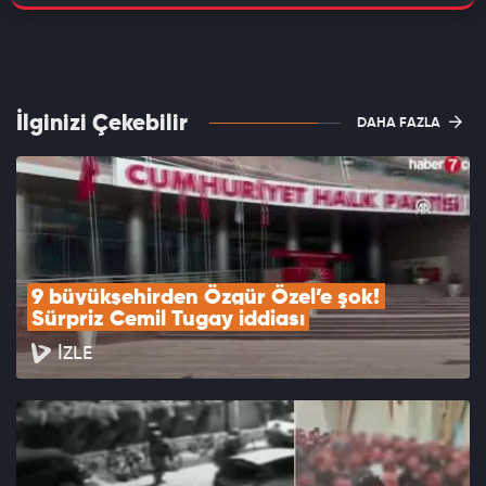
İlginizi Çekebilir
DAHA FAZLA
9 büyükşehirden Özgür Özel’e şok! 
Sürpriz Cemil Tugay iddiası
İZLE