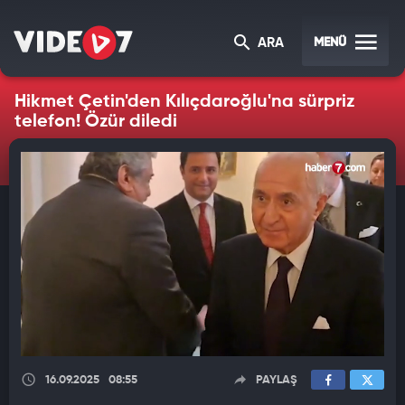
MENÜ
ARA
Hikmet Çetin'den Kılıçdaroğlu'na sürpriz
telefon! Özür diledi
16.09.2025
08:55
PAYLAŞ