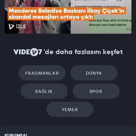
Menderes Belediye Başkanı İlkay Çiçek'in 
skandal mesajları ortaya çıktı
İZLE
'de daha fazlasını keşfet
FRAGMANLAR
DÜNYA
SAĞLIK
SPOR
YEMEK
KURUMSAL