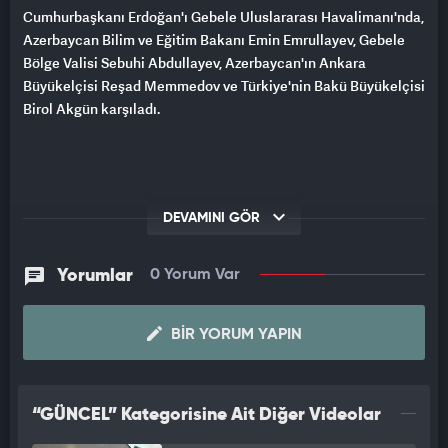
Cumhurbaşkanı Erdoğan'ı Gebele Uluslararası Havalimanı'nda,
Azerbaycan Bilim ve Eğitim Bakanı Emin Emrullayev, Gebele
Bölge Valisi Sebuhi Abdullayev, Azerbaycan'ın Ankara
Büyükelçisi Reşad Memmedov ve Türkiye'nin Bakü Büyükelçisi
Birol Akgün karşıladı.
DEVAMINI GÖR
Yorumlar
0 Yorum Var
BIR YORUM YAPIN
“GÜNCEL” Kategorisine Ait Diğer Videolar