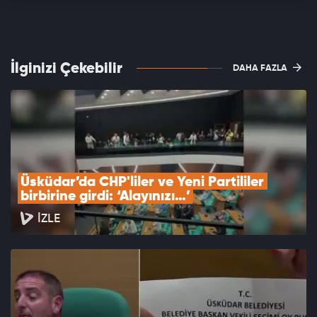
İlginizi Çekebilir
DAHA FAZLA
Üsküdar’da CHP'liler ve Yeni Partililer 
birbirine girdi: ‘Alayınızı…’
İZLE