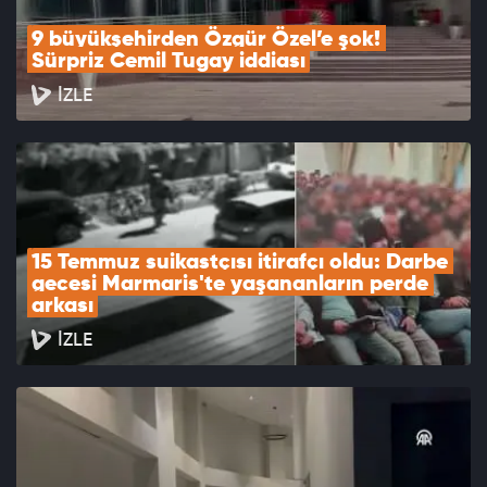
9 büyükşehirden Özgür Özel’e şok! 
Sürpriz Cemil Tugay iddiası
İZLE
15 Temmuz suikastçısı itirafçı oldu: Darbe 
gecesi Marmaris'te yaşananların perde 
arkası
İZLE