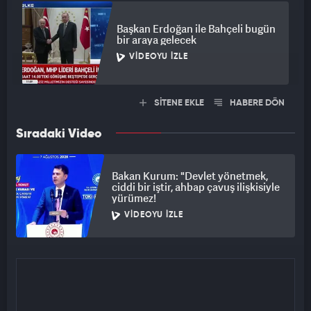
Başkan Erdoğan ile Bahçeli bugün
bir araya gelecek
VIDEOYU İZLE
SİTENE EKLE
HABERE DÖN
Sıradaki Video
Bakan Kurum: "Devlet yönetmek,
ciddi bir iştir, ahbap çavuş ilişkisiyle
yürümez!
VIDEOYU İZLE