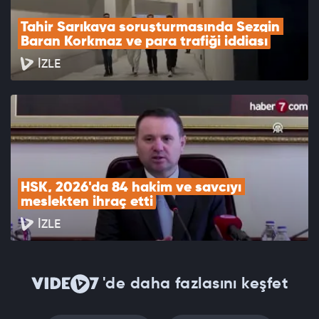
Tahir Sarıkaya soruşturmasında Sezgin 
Baran Korkmaz ve para trafiği iddiası
İZLE
HSK, 2026'da 84 hakim ve savcıyı 
meslekten ihraç etti
İZLE
'de daha fazlasını keşfet