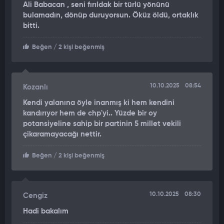
Ali Babacan , seni fırıldak bir türlü yönünü
altına evet dedirtip sonra ‘vay bu CHP seçmeniydi’ deyip kimse
bulamadın, dönüp duruyorsun. Öküz öldü, ortaklık
oyun oynamasın. Hakkımızı kimseye gasp ettirmeyiz. Kimseye
bitti.
de borcumuz yok.”
Beğen
/ 2 kişi beğenmiş
10.10.2025
08:54
Kozanlı
Kendi yalanına öyle inanmış ki hem kendini
kandırıyor hem de chp'yi.. Yüzde bir oy
potansiyeline sahip bir partinin 5 millet vekili
çikaramayacağı nettir.
Beğen
/ 2 kişi beğenmiş
10.10.2025
08:30
Cengiz
Hadi bakalım