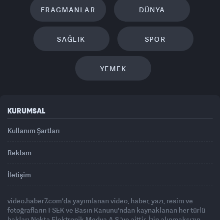
FRAGMANLAR
DÜNYA
SAĞLIK
SPOR
YEMEK
KURUMSAL
Kullanım Şartları
Reklam
İletişim
video.haber7.com'da yayımlanan video, haber, yazı, resim ve
fotoğrafların FSEK ve Basın Kanunu'ndan kaynaklanan her türlü
hakları Nokta Elektronik Medya A.Ş.'ye aittir. İzin alınmaksızın,