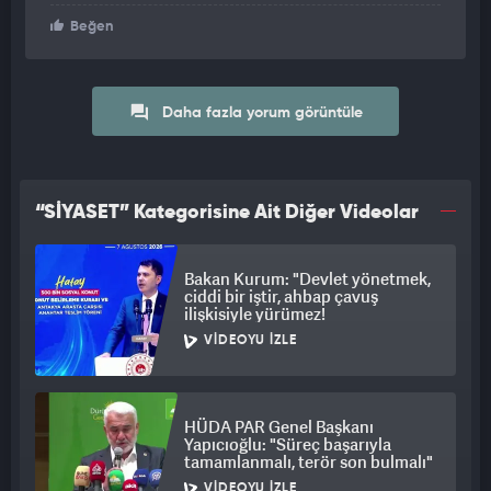
Beğen
Daha fazla yorum görüntüle
“SİYASET” Kategorisine Ait Diğer Videolar
Bakan Kurum: "Devlet yönetmek,
ciddi bir iştir, ahbap çavuş
ilişkisiyle yürümez!
VIDEOYU İZLE
HÜDA PAR Genel Başkanı
Yapıcıoğlu: "Süreç başarıyla
tamamlanmalı, terör son bulmalı"
VIDEOYU İZLE