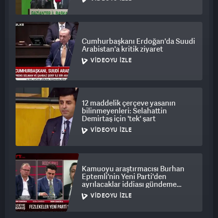
Cumhurbaşkanı Erdoğan'da Suudi
Arabistan'a kritik ziyaret
VIDEOYU İZLE
12 maddelik çerçeve yasanın
bilinmeyenleri: Selahattin
Demirtaş için 'tek' şart
VIDEOYU İZLE
Kamuoyu araştırmacısı Burhan
Eptemli'nin Yeni Parti'den
ayrılacaklar iddiası gündeme
bomba gibi düştü
VIDEOYU İZLE