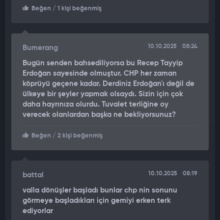
Beğen
/ 1 kişi beğenmiş
10.10.2025
08:24
Bumerang
Bugün senden bahsediliyorsa bu Recep Tayyip
Erdoğan sayesinde olmuştur. CHP her zaman
köprüyü geçene kadar. Derdiniz Erdoğan'ı değil de
ülkeye bir şeyler yapmak olsaydı. Sizin için çok
daha hayrınıza olurdu. Tuvalet terliğine oy
verecek olanlardan başka ne bekliyorsunuz?
Beğen
/ 2 kişi beğenmiş
10.10.2025
08:19
battal
valla dönüşler başladı bunlar chp nin sonunu
görmeye başladıkları için gemiyi erken terk
ediyorlar