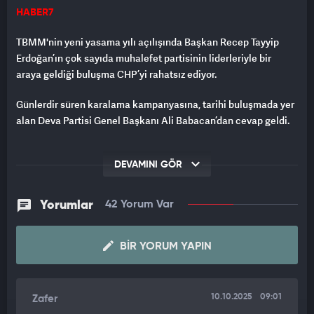
HABER7
TBMM'nin yeni yasama yılı açılışında Başkan Recep Tayyip
Erdoğan’ın çok sayıda muhalefet partisinin liderleriyle bir
araya geldiği buluşma CHP’yi rahatsız ediyor.
Günlerdir süren karalama kampanyasına, tarihi buluşmada yer
alan Deva Partisi Genel Başkanı Ali Babacan’dan cevap geldi.
Babacan, partisine yönelik “CHP’ye borçlusunuz, CHP
seçmeninin oylarıyla seçildiniz” çıkışlarına karşılık verdi.
DEVAMINI GÖR
Cüneyt Özdemir’in Youtube kanalında gazeteci Kenan Taş’a
Yorumlar
42 Yorum Var
konuşan Ali Babacan şunları söyledi:
“CHP oylarıyla seçildiler diyene Erbakan gibi ‘hadi oradan’
BIR YORUM YAPIN
diyoruz. CHP ‘Siz olmazsanız çoğunluğu sağlayamayız’ diye bize
ısrar etti. CHP bir hayır kurumu mu, sebil çeşmesi mi ki sağa
sola milletvekili dağıtacak? Beni daha fazla konuşturmasınlar.
10.10.2025
09:01
Zafer
Deva seçmenini CHP’nin seçmeni yapıp, CHP’nin logosunun