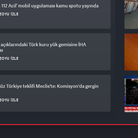
 112 Acil’ mobil uygulaması kamu spotu yayında
EOYU İZLE
açıklarındaki Türk kuru yük gemisine İHA
sı
EOYU İZLE
üz Türkiye teklifi Meclis'te: Komisyon'da gergin
EOYU İZLE
 TİHA ve Alpagut buluştu: Akıllı mühimmat
i otonom vurdu