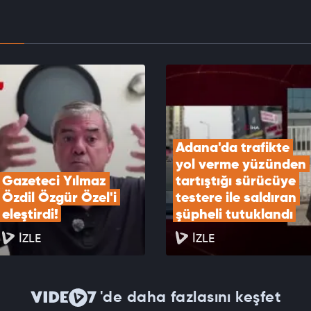
EOYU İZLE
 hastası engelli adamın hayalini bile kuramadığı
 kavuşunca döktüğü gözyaşı duygulandırdı
EOYU İZLE
Adana'da trafikte 
yol verme yüzünden 
Gazeteci Yılmaz 
tartıştığı sürücüye 
Özdil Özgür Özel'i 
testere ile saldıran 
eleştirdi!
şüpheli tutuklandı
İZLE
İZLE
'de daha fazlasını keşfet