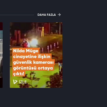
DAHA FAZLA
Nilda Müge 
cinayetine ilişkin 
güvenlik kamerası 
görüntüsü ortaya 
çıktı!
İZLE