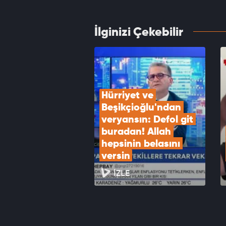
VID
İlginizi Çekebilir
Kanser
evine
VID
Hürriyet ve 
Beşikçioğlu'ndan 
veryansın: Defol git 
buradan! Allah 
hepsinin belasını 
versin
İZLE