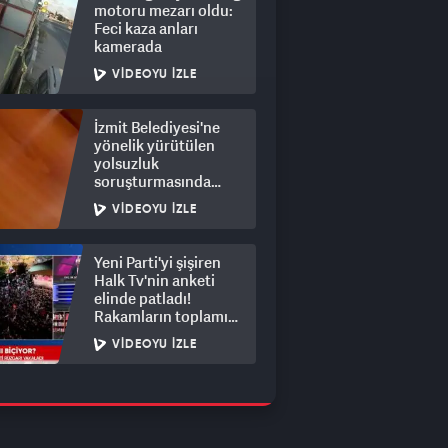
motoru mezarı oldu:
Feci kaza anları
kamerada
VIDEOYU İZLE
İzmit Belediyesi'ne
yönelik yürütülen
yolsuzluk
soruşturmasında
rüşvet görüntüleri
VIDEOYU İZLE
ortaya çıktı
Yeni Parti'yi şişiren
Halk Tv'nin anketi
elinde patladı!
Rakamların toplamı
dalga konusu oldu
VIDEOYU İZLE