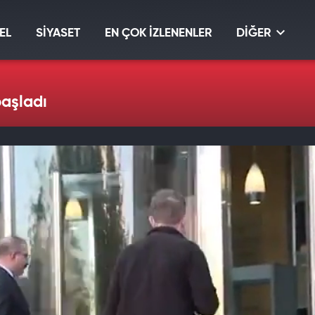
EL
SİYASET
EN ÇOK İZLENENLER
DİĞER
başladı