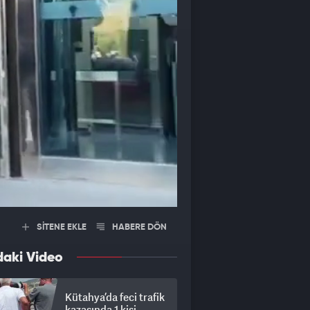
SİTENE EKLE
HABERE DÖN
daki Video
Kütahya’da feci trafik
kazasında 1 kişi