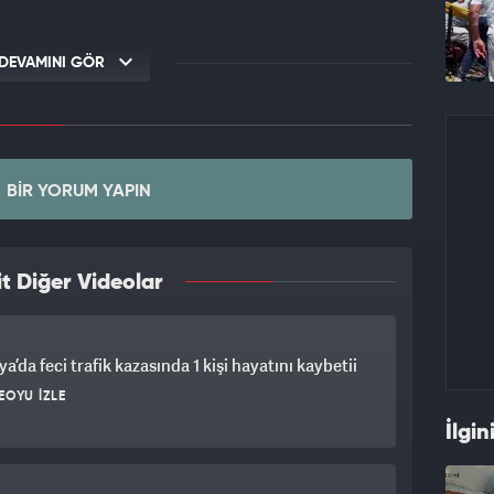
DEVAMINI GÖR
BIR YORUM YAPIN
t Diğer Videolar
a’da feci trafik kazasında 1 kişi hayatını kaybetii
EOYU İZLE
İlgin