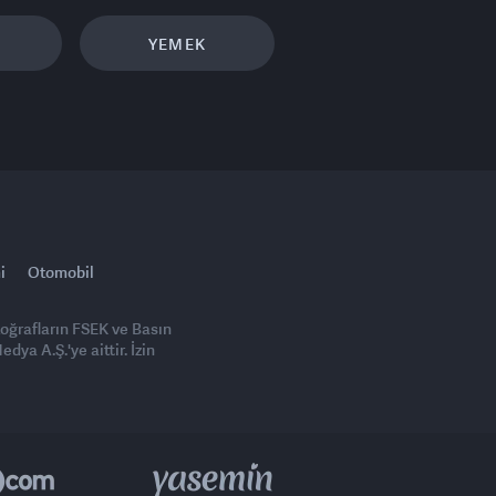
YEMEK
i
Otomobil
toğrafların FSEK ve Basın
ya A.Ş.'ye aittir. İzin