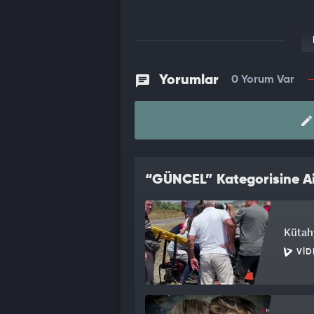
Yorumlar
0 Yorum Var
“GÜNCEL” Kategorisine Ai
Kütahy
VID