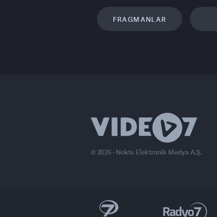
FRAGMANLAR
© 2026 - Nokta Elektronik Medya A.Ş.
anal 7 Avrupa
Ülke TV
Haber7