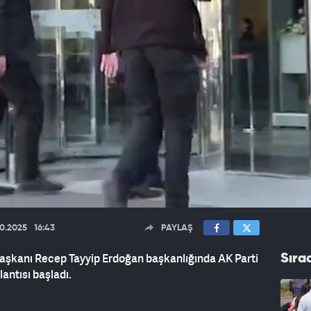
10.2025
16:43
PAYLAŞ
aşkanı Recep Tayyip Erdoğan başkanlığında AK Parti
Sıra
antısı başladı.