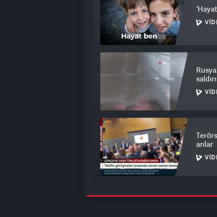
‘Hayat
VID
Rusya 
saldırı
VID
Terörs
anlar
VID
Akıncı
hedef