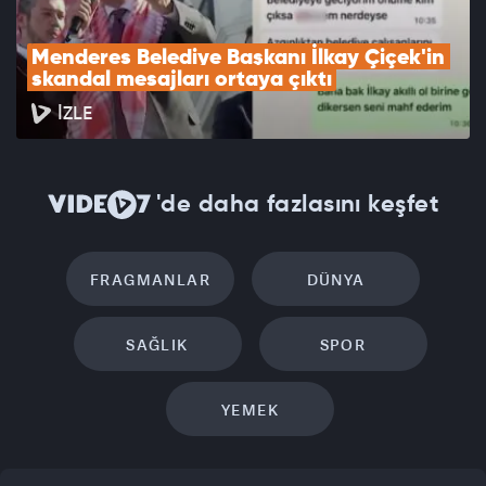
Menderes Belediye Başkanı İlkay Çiçek'in 
skandal mesajları ortaya çıktı
İZLE
'de daha fazlasını keşfet
FRAGMANLAR
DÜNYA
SAĞLIK
SPOR
YEMEK