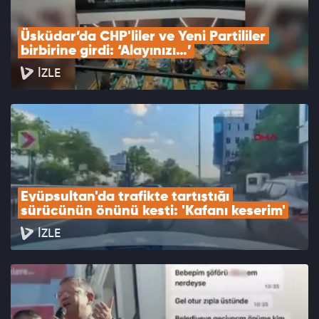
Üsküdar’da CHP'liler ve Yeni Partililer 
birbirine girdi: ‘Alayınızı…’
İZLE
Eyüpsultan'da trafikte tartıştığı 
sürücünün önünü kesti: 'Kafanı keserim'
İZLE