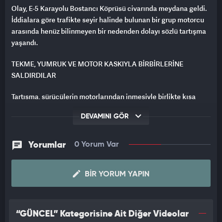
Olay, E-5 Karayolu Bostancı Köprüsü civarında meydana geldi.
İddialara göre trafikte seyir halinde bulunan bir grup motorcu
arasında henüz bilinmeyen bir nedenden dolayı sözlü tartışma
yaşandı.
TEKME, YUMRUK VE MOTOR KASKIYLA BİRBİRLERİNE
SALDIRDILAR
Tartışma, sürücülerin motorlarından inmesiyle birlikte kısa
sürede kavgaya dönüştü. Tarafların birbirine saldırdığı, tekme
DEVAMINI GÖR
ve yumrukların havada uçuştuğu kavgada bir motorcunun
diğerine motor kaskıyla sert şekilde vurduğu görüldü. Yaşanan
arbede nedeniyle trafikte kısa süreli yoğunluk meydana
Yorumlar
0 Yorum Var
gelirken, kavga çevredeki sürücüler tarafından güçlükle
ayrılabildi.
BIR YORUM YAPIN
“GÜNCEL” Kategorisine Ait Diğer Videolar