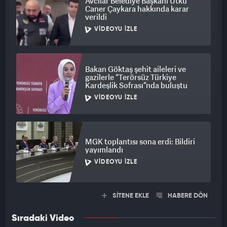
Avcılar Belediye Başkanı Utku
Caner Çaykara hakkında karar
verildi
VIDEOYU İZLE
Bakan Göktaş şehit aileleri ve
gazilerle “Terörsüz Türkiye
Kardeşlik Sofrası”nda buluştu
VIDEOYU İZLE
MGK toplantısı sona erdi: Bildiri
yayımlandı
VIDEOYU İZLE
SİTENE EKLE
HABERE DÖN
Sıradaki Video