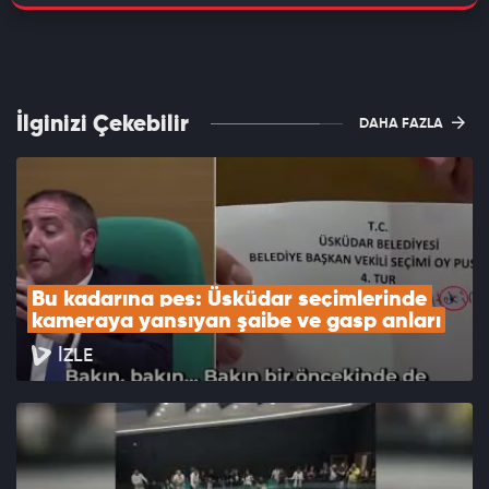
İlginizi Çekebilir
DAHA FAZLA
Bu kadarına pes: Üsküdar seçimlerinde 
kameraya yansıyan şaibe ve gasp anları
İZLE