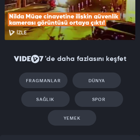
Nilda Müge cinayetine ilişkin güvenlik 
kamerası görüntüsü ortaya çıktı!
İZLE
'de daha fazlasını keşfet
FRAGMANLAR
DÜNYA
SAĞLIK
SPOR
YEMEK