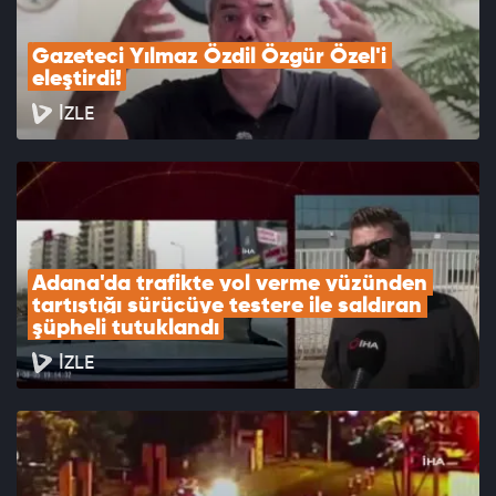
Gazeteci Yılmaz Özdil Özgür Özel'i 
eleştirdi!
İZLE
Adana'da trafikte yol verme yüzünden 
tartıştığı sürücüye testere ile saldıran 
şüpheli tutuklandı
İZLE