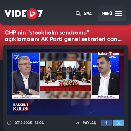
MENÜ
ARA
CHP'nin "stockholm sendromu"
açıklamasını AK Parti genel sekreteri canlı
yayında tepki gösterdi
07.12.2025
12:04
PAYLAŞ