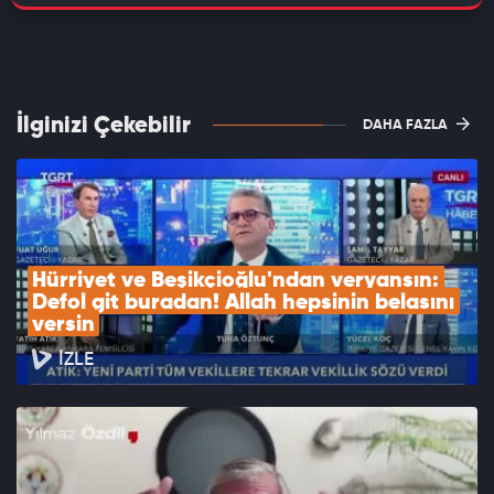
İlginizi Çekebilir
DAHA FAZLA
Hürriyet ve Beşikçioğlu'ndan veryansın: 
Defol git buradan! Allah hepsinin belasını 
versin
İZLE