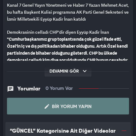
Kanal 7 Genel Yayın Yönetmeni ve Haber 7 Yazarı Mehmet Acet,
bu hafta Başkent Kulisi programına AK Parti Genel Sekreteri ve
İzmir Milletvekili Eyyüp Kadir İnan katıldı
Demokrasinin celladı CHP'dir diyen Eyyüp Kadir İnan
"Cumhurbaşkanımız grup toplantısında çok güzel ifade etti,
Özel'in iç ve dış politikadan bihaber olduğunu. Artık Özel kendi
partisinden de bihaber olduğunu gösterdi. CHP bu ülkede
demokrasi celladı kim diye sorulduğunda CHP bunun cevabıdır.
Biz terörle mücadelede apansız bir mücadele koyarken CHP
DEVAMINI GÖR
kimin tarafındaydı? Devlet bu konuda ciddi bir şekilde
mücadele koyarsa CHP bunun karşısında duruyordu. Bugün
ona atıfla PKK, devlete silah tutmuşken CHP'nin çıkar
Yorumlar
0 Yorum Var
birlikteliği yaptığını gördük. Bizim kararlılığımız devam
edecek. CHP'nin ortaya koyduğu karanlık geçmişi sıkça
BIR YORUM YAPIN
hatırlatmaya devam edeceğiz. "
dedi.
“GÜNCEL” Kategorisine Ait Diğer Videolar