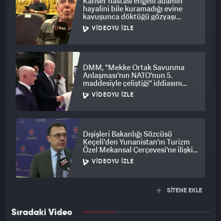
Kanser hastası engelli adamın
hayalini bile kuramadığı evine
kavuşunca döktüğü gözyaşı
duygulandırdı
VIDEOYU İZLE
DMM, "Mekke Ortak Savunma
Anlaşması'nın NATO'nun 5.
maddesiyle çeliştiği" iddiasını
yalanladı
VIDEOYU İZLE
Dışişleri Bakanlığı Sözcüsü
Keçeli'den Yunanistan'ın Turizm
Özel Mekansal Çerçevesi'ne ilişkin
açıklama
VIDEOYU İZLE
SİTENE EKLE
Sıradaki Video