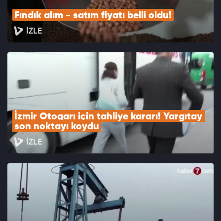
Fındık alım - satım fiyatı belli oldu!
İZLE
İzmir Otogarı için tahliye kararı! Yargıtay 
son noktayı koydu
İZLE