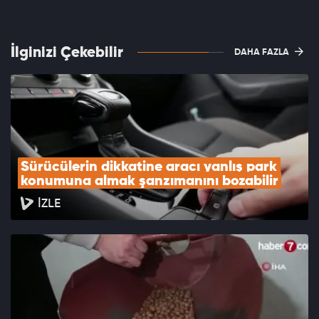
İlginizi Çekebilir
DAHA FAZLA
Sürücülerin dikkatine aracı yanlış park 
konumuna almak şanzımanını bozabilir
İZLE