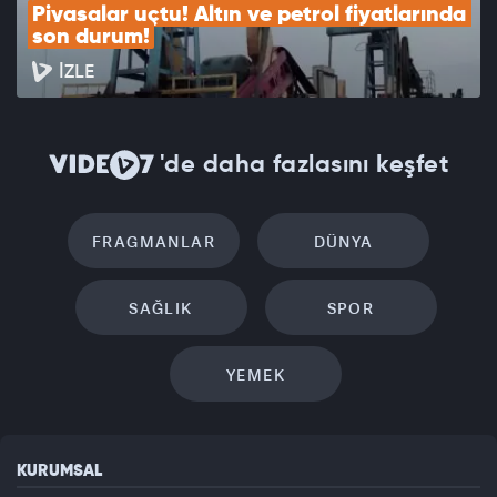
Piyasalar uçtu! Altın ve petrol fiyatlarında 
son durum!
İZLE
'de daha fazlasını keşfet
FRAGMANLAR
DÜNYA
SAĞLIK
SPOR
YEMEK
KURUMSAL