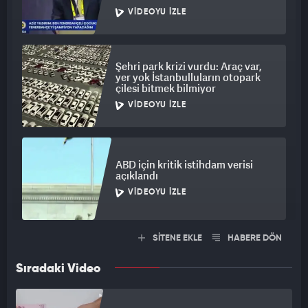
VIDEOYU İZLE
Şehri park krizi vurdu: Araç var,
yer yok İstanbulluların otopark
çilesi bitmek bilmiyor
VIDEOYU İZLE
ABD için kritik istihdam verisi
açıklandı
VIDEOYU İZLE
SİTENE EKLE
HABERE DÖN
Sıradaki Video