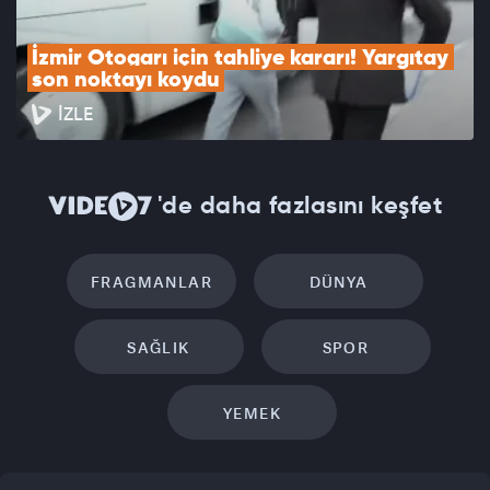
İzmir Otogarı için tahliye kararı! Yargıtay 
son noktayı koydu
İZLE
'de daha fazlasını keşfet
FRAGMANLAR
DÜNYA
SAĞLIK
SPOR
YEMEK