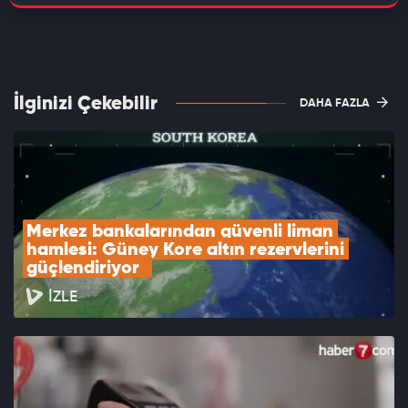
İlginizi Çekebilir
DAHA FAZLA
Merkez bankalarından güvenli liman 
hamlesi: Güney Kore altın rezervlerini 
güçlendiriyor  
İZLE