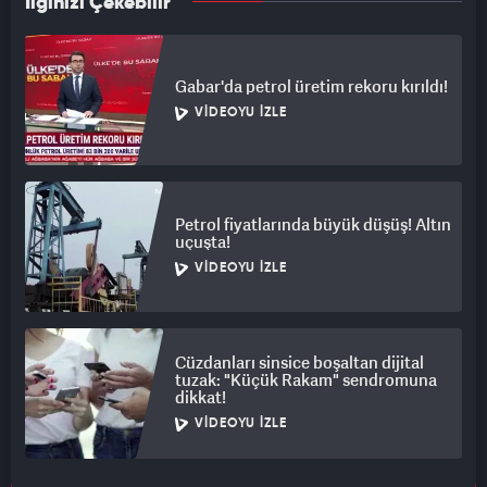
İlginizi Çekebilir
Gabar'da petrol üretim rekoru kırıldı!
VIDEOYU İZLE
Petrol fiyatlarında büyük düşüş! Altın
uçuşta!
VIDEOYU İZLE
Cüzdanları sinsice boşaltan dijital
tuzak: "Küçük Rakam" sendromuna
dikkat!
VIDEOYU İZLE