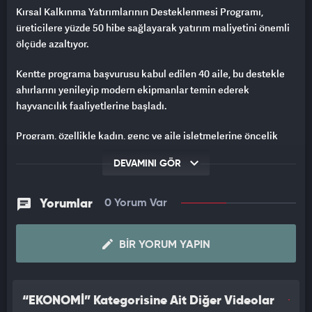
Kırsal Kalkınma Yatırımlarının Desteklenmesi Programı,
üreticilere yüzde 50 hibe sağlayarak yatırım maliyetini önemli
ölçüde azaltıyor.
Kentte programa başvurusu kabul edilen 40 aile, bu destekle
ahırlarını yenileyip modern ekipmanlar temin ederek
hayvancılık faaliyetlerine başladı.
Program, özellikle kadın, genç ve aile işletmelerine öncelik
tanıdığı için kırsalda üretim kapasitesinin artmasına katkı
DEVAMINI GÖR
sağlıyor. Hayvancılığın temel geçim kaynağı olduğu bölgede
verilen destekler sayesinde ailelerin ekonomik olarak
güçlenmesi hedefleniyor.
Yorumlar
0 Yorum Var
İŞLETMELERİNİ KURDULAR, BİTİRDİLER
BIR YORUM YAPIN
Tarım ve Orman İl Müdürü Enver Aydın, AA muhabirine, kentte
yaklaşık 600 bin büyükbaş, 1 milyonun üzerinde de küçükbaş
hayvan bulunduğunu söyledi.
“EKONOMİ” Kategorisine Ait Diğer Videolar